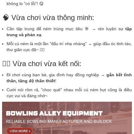
không lo "có lỗi"! 😋
🧠 Vừa chơi vừa thông minh:
Cần tập trung để ném trúng mục tiêu 🎯 → rèn luyện sự
tập
trung và phản xạ
.
Mỗi cú ném là một lần "đấu trí nhẹ nhàng" → giúp đầu óc tỉnh táo,
thư giãn cực đã~ 🧘‍♀️
👯‍♀️ Vừa chơi vừa kết nối:
Đi chơi cùng bạn bè, gia đình hay đồng nghiệp →
gắn kết tình
thân, tăng độ thân thiết
!
Cười nói rôm rả, "chọc quê" nhau mỗi cú ném hụt cũng là điều
cực vui và đáng nhớ~