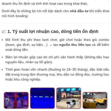
doanh thu ổn định và tính linh hoạt cao trong khai thác.
Dưới đây là những lợi ích nổi bật dành cho
nhà đầu tư
khi triển khai
mô hình bowling:
📈
1. Tỷ suất lợi nhuận cao, dòng tiền ổn định
Mô hình thu phí theo lượt chơi, giờ chơi hoặc theo gói combo
(team, gia đình, sự kiện…) → tạo
nguồn thu liên tục
và dễ kiểm
soát dòng tiền.
Biên lợi nhuận gộp cao do chi phí vận hành thấp (không tiêu hao
nguyên liệu, nhân sự tối giản).
Thời gian hoàn vốn nhanh (thường từ 18–30 tháng), đặc biệt nếu
đặt trong trung tâm thương mại, khu dân cư đông đúc, trường học
hoặc khu công nghiệp.