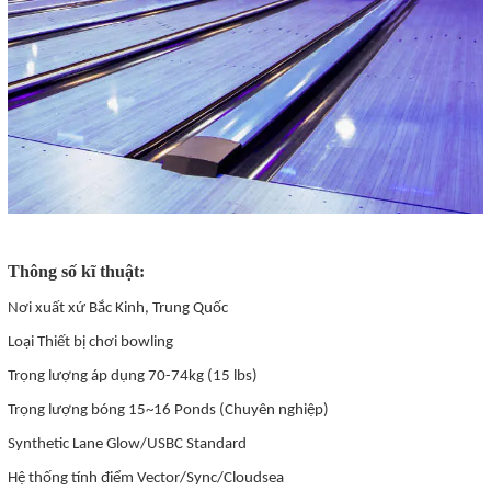
Thông số kĩ thuật:
Nơi xuất xứ Bắc Kinh, Trung Quốc
Loại Thiết bị chơi bowling
Trọng lượng áp dụng 70-74kg (15 lbs)
Trọng lượng bóng 15~16 Ponds (Chuyên nghiệp)
Synthetic Lane Glow/USBC Standard
Hệ thống tính điểm Vector/Sync/Cloudsea