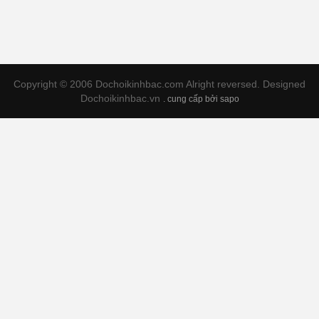
Copyright © 2006 Dochoikinhbac.com Alright reversed. Designed
Dochoikinhbac.vn
.
cung cấp bởi sapo