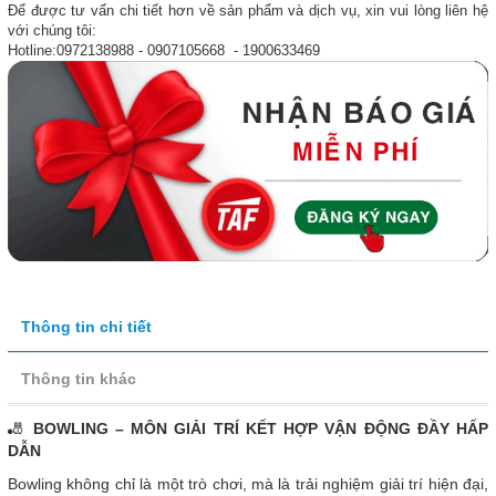
Để được tư vấn chi tiết hơn về sản phẩm và dịch vụ, xin vui lòng liên hệ
với chúng tôi:
Hotline:0972138988 - 0907105668 - 1900633469
Thông tin chi tiết
Thông tin khác
🎳
BOWLING – MÔN GIẢI TRÍ KẾT HỢP VẬN ĐỘNG ĐẦY HẤP
DẪN
Bowling không chỉ là một trò chơi, mà là trải nghiệm giải trí hiện đại,