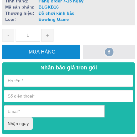
Tình trạng:
Hàng order 7-15 ngày
Mã sản phẩm:
BLGKB16
Thương hiệu:
Đồ chơi kinh bắc
Loại:
Bowling Game
-
+
MUA HÀNG
Nhận báo giá trọn gói
Nhận ngay