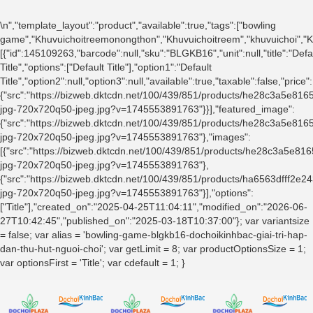
\n
","template_layout":"product","available":true,"tags":["bowling
game","Khuvuichoitreemonongthon","Khuvuichoitreem","khuvuichoi","Kh
[{"id":145109263,"barcode":null,"sku":"BLGKB16","unit":null,"title":"Defa
Title","options":["Default Title"],"option1":"Default
Title","option2":null,"option3":null,"available":true,"taxable":false,"
{"src":"https://bizweb.dktcdn.net/100/439/851/products/he28c3a5e
jpg-720x720q50-jpeg.jpg?v=1745553891763"}}],"featured_image":
{"src":"https://bizweb.dktcdn.net/100/439/851/products/he28c3a5e
jpg-720x720q50-jpeg.jpg?v=1745553891763"},"images":
[{"src":"https://bizweb.dktcdn.net/100/439/851/products/he28c3a5e
jpg-720x720q50-jpeg.jpg?v=1745553891763"},
{"src":"https://bizweb.dktcdn.net/100/439/851/products/ha6563dfff
jpg-720x720q50-jpeg.jpg?v=1745553891763"}],"options":
["Title"],"created_on":"2025-04-25T11:04:11","modified_on":"2026-06-
27T10:42:45","published_on":"2025-03-18T10:37:00"}; var variantsize
= false; var alias = 'bowling-game-blgkb16-dochoikinhbac-giai-tri-hap-
dan-thu-hut-nguoi-choi'; var getLimit = 8; var productOptionsSize = 1;
var optionsFirst = 'Title'; var cdefault = 1; }