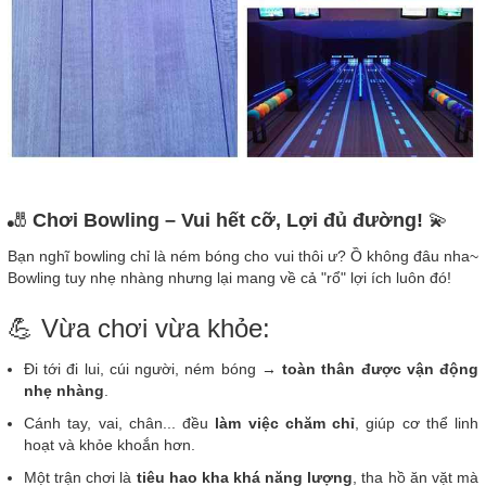
🎳
Chơi Bowling – Vui hết cỡ, Lợi đủ đường!
💫
Bạn nghĩ bowling chỉ là ném bóng cho vui thôi ư? Ồ không đâu nha~
Bowling tuy nhẹ nhàng nhưng lại mang về cả "rổ" lợi ích luôn đó!
💪 Vừa chơi vừa khỏe:
Đi tới đi lui, cúi người, ném bóng →
toàn thân được vận động
nhẹ nhàng
.
Cánh tay, vai, chân... đều
làm việc chăm chỉ
, giúp cơ thể linh
hoạt và khỏe khoắn hơn.
Một trận chơi là
tiêu hao kha khá năng lượng
, tha hồ ăn vặt mà