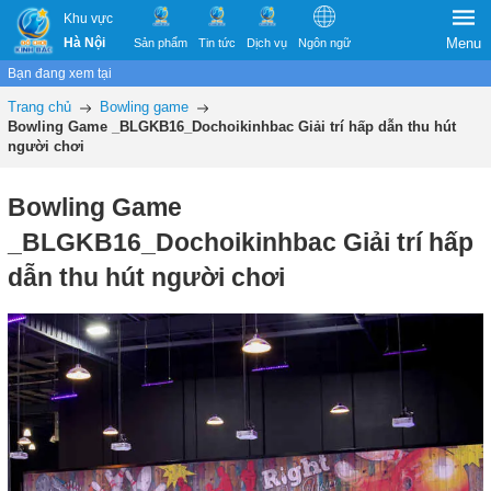
Khu vực
Hà Nội
Menu
Sản phẩm
Tin tức
Dịch vụ
Ngôn ngữ
Bạn đang xem tại
Trang chủ
Bowling game
Bowling Game _BLGKB16_Dochoikinhbac Giải trí hấp dẫn thu hút
người chơi
Bowling Game
_BLGKB16_Dochoikinhbac Giải trí hấp
dẫn thu hút người chơi