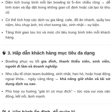
Diện tích trung bình mỗi làn bowling từ 5–6m chiều rộng → dễ
tính toán và lắp đặt trong không gian cố định hoặc cải tạo từ khu
cũ.
Có thể tích hợp các dịch vụ gia tăng: cafe, đồ ăn nhanh, quầy lưu
niệm, khu chụp ảnh, trò chơi tương tác, sinh nhật – sự kiện.
Tăng thời gian lưu trú và mức chi tiêu trung bình trên mỗi khách
hàng.
🧠
3. Hấp dẫn khách hàng mục tiêu đa dạng
Bowling phục vụ tốt
gia đình, thanh thiếu niên, sinh viên,
người đi làm và doanh nghiệp
.
Nhu cầu tổ chức team-building, sinh nhật, hẹn hò, hoặc hoạt động
ngoại khóa… ngày càng tăng →
khả năng giữ chân và tái sử
dụng dịch vụ cao
.
Phù hợp xu hướng “giải trí có mục đích” – tức vừa vui vừa vận
động, kết nối, lành mạnh.
🛠️
4. Vận hành ổn định, dễ quản lý