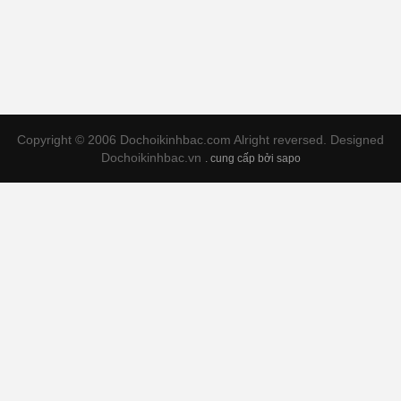
Copyright © 2006 Dochoikinhbac.com Alright reversed. Designed
Dochoikinhbac.vn
.
cung cấp bởi sapo