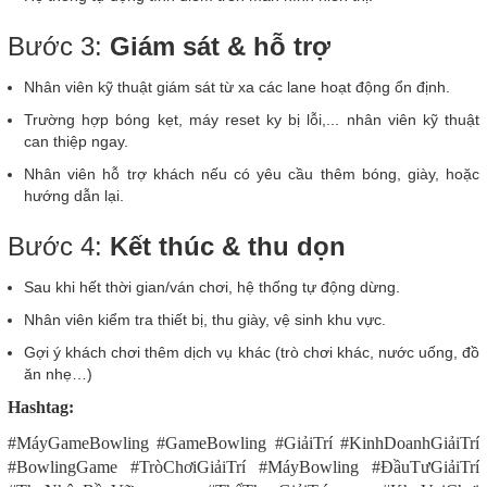
Bước 3:
Giám sát & hỗ trợ
Nhân viên kỹ thuật giám sát từ xa các lane hoạt động ổn định.
Trường hợp bóng kẹt, máy reset ky bị lỗi,... nhân viên kỹ thuật
can thiệp ngay.
Nhân viên hỗ trợ khách nếu có yêu cầu thêm bóng, giày, hoặc
hướng dẫn lại.
Bước 4:
Kết thúc & thu dọn
Sau khi hết thời gian/ván chơi, hệ thống tự động dừng.
Nhân viên kiểm tra thiết bị, thu giày, vệ sinh khu vực.
Gợi ý khách chơi thêm dịch vụ khác (trò chơi khác, nước uống, đồ
ăn nhẹ…)
Hashtag:
#MáyGameBowling #GameBowling #GiảiTrí #KinhDoanhGiảiTrí
#BowlingGame #TròChơiGiảiTrí #MáyBowling #ĐầuTưGiảiTrí