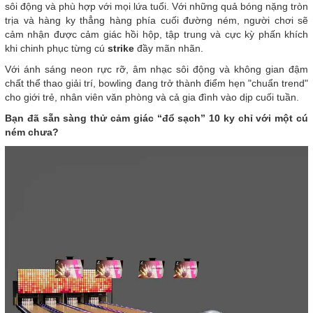
sôi động và phù hợp với mọi lứa tuổi. Với những quả bóng nặng tròn
trịa và hàng ky thẳng hàng phía cuối đường ném, người chơi sẽ
cảm nhận được cảm giác hồi hộp, tập trung và cực kỳ phấn khích
khi chinh phục từng cú
strike
đầy mãn nhãn.
Với ánh sáng neon rực rỡ, âm nhạc sôi động và không gian đậm
chất thể thao giải trí, bowling đang trở thành điểm hẹn "chuẩn trend"
cho giới trẻ, nhân viên văn phòng và cả gia đình vào dịp cuối tuần.
Bạn đã sẵn sàng thử cảm giác “đổ sạch” 10 ky chỉ với một cú
ném chưa?