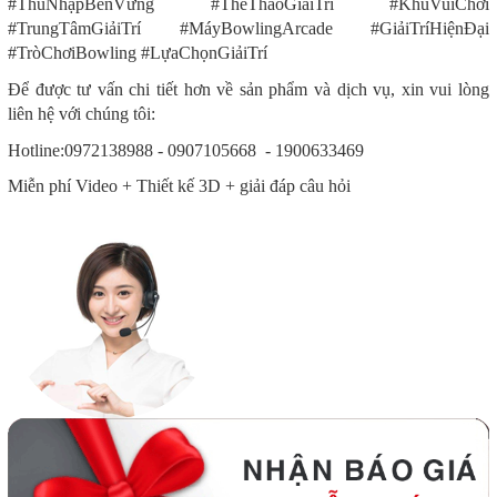
#ThuNhậpBềnVững #ThểThaoGiảiTrí #KhuVuiChơi
#TrungTâmGiảiTrí #MáyBowlingArcade #GiảiTríHiệnĐại
#TròChơiBowling #LựaChọnGiảiTrí
Để được tư vấn chi tiết hơn về sản phẩm và dịch vụ, xin vui lòng
liên hệ với chúng tôi:
Hotline:0972138988 - 0907105668 - 1900633469
Miễn phí Video + Thiết kế 3D + giải đáp câu hỏi