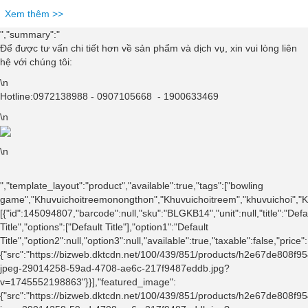
Xem thêm >>
","summary":"
Để được tư vấn chi tiết hơn về sản phẩm và dịch vụ, xin vui lòng liên
hệ với chúng tôi:
\n
Hotline:0972138988 - 0907105668 - 1900633469
\n
\n
","template_layout":"product","available":true,"tags":["bowling
game","Khuvuichoitreemonongthon","Khuvuichoitreem","khuvuichoi","Kh
[{"id":145094807,"barcode":null,"sku":"BLGKB14","unit":null,"title":"Defa
Title","options":["Default Title"],"option1":"Default
Title","option2":null,"option3":null,"available":true,"taxable":false,"
{"src":"https://bizweb.dktcdn.net/100/439/851/products/h2e67de808
jpeg-29014258-59ad-4708-ae6c-217f9487eddb.jpg?
v=1745552198863"}}],"featured_image":
{"src":"https://bizweb.dktcdn.net/100/439/851/products/h2e67de808