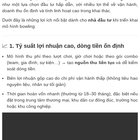
như một lựa chọn đầu tư hấp dẫn, với nhiều lợi thế về vận hành,
doanh thu ổn định và tính linh hoạt cao trong khai thác.
Dưới đây là những lợi ích nổi bật dành cho
nhà đầu tư
khi triển khai
mô hình bowling:
📈
1. Tỷ suất lợi nhuận cao, dòng tiền ổn định
Mô hình thu phí theo lượt chơi, giờ chơi hoặc theo gói combo
(team, gia đình, sự kiện…) → tạo
nguồn thu liên tục
và dễ kiểm
soát dòng tiền.
Biên lợi nhuận gộp cao do chi phí vận hành thấp (không tiêu hao
nguyên liệu, nhân sự tối giản).
Thời gian hoàn vốn nhanh (thường từ 18–30 tháng), đặc biệt nếu
đặt trong trung tâm thương mại, khu dân cư đông đúc, trường học
hoặc khu công nghiệp.