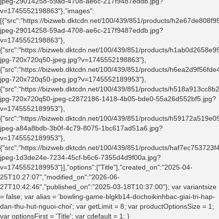
jpeg-29014258-59ad-4708-ae6c-217f9487eddb.jpg?
v=1745552198863"},"images":
[{"src":"https://bizweb.dktcdn.net/100/439/851/products/h2e67de808
jpeg-29014258-59ad-4708-ae6c-217f9487eddb.jpg?
v=1745552198863"},
{"src":"https://bizweb.dktcdn.net/100/439/851/products/h1ab0d2658e
jpg-720x720q50-jpeg.jpg?v=1745552198863"},
{"src":"https://bizweb.dktcdn.net/100/439/851/products/h6ea2d9f56
jpg-720x720q50-jpeg.jpg?v=1745552189953"},
{"src":"https://bizweb.dktcdn.net/100/439/851/products/h518a913cc
jpg-720x720q50-jpeg-c2872186-1418-4b05-bde0-55a26d552bf5.jpg?
v=1745552189953"},
{"src":"https://bizweb.dktcdn.net/100/439/851/products/h59172a519
jpeg-a84a8bdb-3b0f-4c79-8075-1bc617ad51a6.jpg?
v=1745552189953"},
{"src":"https://bizweb.dktcdn.net/100/439/851/products/haf7ec7537
jpeg-1d3de24e-7234-45cf-b6c6-7355d4d9f00a.jpg?
v=1745552189953"}],"options":["Title"],"created_on":"2025-04-
25T10:27:07","modified_on":"2026-06-
27T10:42:46","published_on":"2025-03-18T10:37:00"}; var variantsize
= false; var alias = 'bowling-game-blgkb14-dochoikinhbac-giai-tri-hap-
dan-thu-hut-nguoi-choi'; var getLimit = 8; var productOptionsSize = 1;
var optionsFirst = 'Title'; var cdefault = 1; }