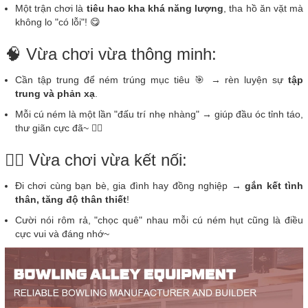
Một trận chơi là
tiêu hao kha khá năng lượng
, tha hồ ăn vặt mà
không lo "có lỗi"! 😋
🧠 Vừa chơi vừa thông minh:
Cần tập trung để ném trúng mục tiêu 🎯 → rèn luyện sự
tập
trung và phản xạ
.
Mỗi cú ném là một lần "đấu trí nhẹ nhàng" → giúp đầu óc tỉnh táo,
thư giãn cực đã~ 🧘‍♀️
👯‍♀️ Vừa chơi vừa kết nối:
Đi chơi cùng bạn bè, gia đình hay đồng nghiệp →
gắn kết tình
thân, tăng độ thân thiết
!
Cười nói rôm rả, "chọc quê" nhau mỗi cú ném hụt cũng là điều
cực vui và đáng nhớ~