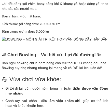
Chi tiết đóng gói Phim bong bóng khí & khung gỗ hoặc đóng gói theo
nhu cầu của người mua.
Đơn vị bán: Một mặt hàng
Kích thước gói hàng đơn: 70X50X70 cm
Tổng trọng lượng đơn: 5.000 kg
🎳
Chơi Bowling – Vui hết cỡ, Lợi đủ đường!
💫
Bạn nghĩ bowling chỉ là ném bóng cho vui thôi ư? Ồ không đâu nha~
Bowling tuy nhẹ nhàng nhưng lại mang về cả "rổ" lợi ích luôn đó!
💪 Vừa chơi vừa khỏe:
Đi tới đi lui, cúi người, ném bóng →
toàn thân được vận động
nhẹ nhàng
.
Cánh tay, vai, chân... đều
làm việc chăm chỉ
, giúp cơ thể linh
hoạt và khỏe khoắn hơn.