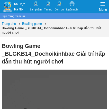
Khu vực
Hà Nội
Menu
Sản phẩm
Tin tức
Dịch vụ
Ngôn ngữ
Bạn đang xem tại
Trang chủ
Bowling game
Bowling Game _BLGKB14_Dochoikinhbac Giải trí hấp dẫn thu hút
người chơi
Bowling Game
_BLGKB14_Dochoikinhbac Giải trí hấp
dẫn thu hút người chơi