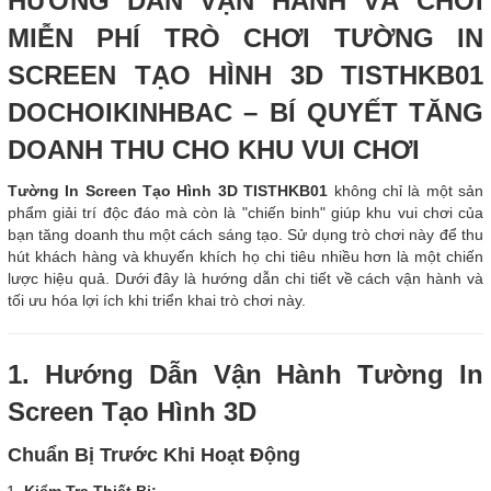
HƯỚNG DẪN VẬN HÀNH VÀ CHƠI
MIỄN PHÍ TRÒ CHƠI TƯỜNG IN
SCREEN TẠO HÌNH 3D TISTHKB01
DOCHOIKINHBAC – BÍ QUYẾT TĂNG
DOANH THU CHO KHU VUI CHƠI
Tường In Screen Tạo Hình 3D TISTHKB01
không chỉ là một sản
phẩm giải trí độc đáo mà còn là "chiến binh" giúp khu vui chơi của
bạn tăng doanh thu một cách sáng tạo. Sử dụng trò chơi này để thu
hút khách hàng và khuyến khích họ chi tiêu nhiều hơn là một chiến
lược hiệu quả. Dưới đây là hướng dẫn chi tiết về cách vận hành và
tối ưu hóa lợi ích khi triển khai trò chơi này.
1. Hướng Dẫn Vận Hành Tường In
Screen Tạo Hình 3D
Chuẩn Bị Trước Khi Hoạt Động