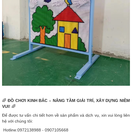
🌈
ĐỒ CHƠI KINH BẮC – NÂNG TẦM GIẢI TRÍ, XÂY DỰNG NIỀM
VUI!
🌈
Để được tư vấn chi tiết hơn về sản phẩm và dịch vụ, xin vui lòng liên
hệ với chúng tôi:
Hotline:0972138988 - 0907105668