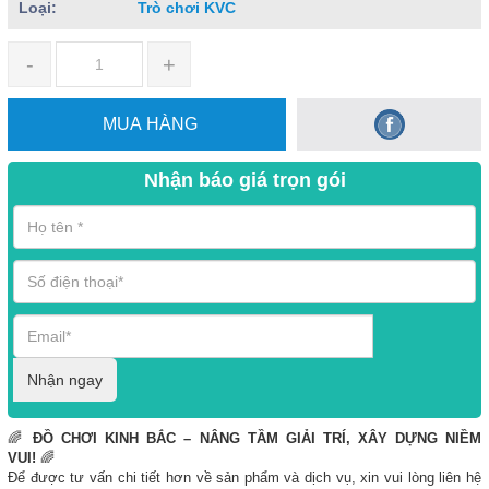
Loại:
Trò chơi KVC
-
+
MUA HÀNG
Nhận báo giá trọn gói
Nhận ngay
🌈
ĐỒ CHƠI KINH BẮC – NÂNG TẦM GIẢI TRÍ, XÂY DỰNG NIỀM
VUI!
🌈
Để được tư vấn chi tiết hơn về sản phẩm và dịch vụ, xin vui lòng liên hệ