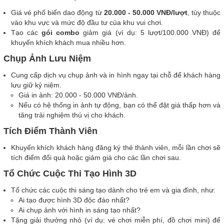
Giá vé phổ biến dao động từ
20.000 - 50.000 VNĐ/lượt
, tùy thuộc
vào khu vực và mức độ đầu tư của khu vui chơi.
Tạo các
gói combo
giảm giá (ví dụ: 5 lượt/100.000 VNĐ) để
khuyến khích khách mua nhiều hơn.
Chụp Ảnh Lưu Niệm
Cung cấp dịch vụ chụp ảnh và in hình ngay tại chỗ để khách hàng
lưu giữ kỷ niệm.
Giá in ảnh: 20.000 - 50.000 VNĐ/ảnh.
Nếu có hệ thống in ảnh tự động, bạn có thể đặt giá thấp hơn và
tăng trải nghiệm thú vị cho khách.
Tích Điểm Thành Viên
Khuyến khích khách hàng đăng ký thẻ thành viên, mỗi lần chơi sẽ
tích điểm đổi quà hoặc giảm giá cho các lần chơi sau.
Tổ Chức Cuộc Thi Tạo Hình 3D
Tổ chức các cuộc thi sáng tạo dành cho trẻ em và gia đình, như:
Ai tạo được hình 3D độc đáo nhất?
Ai chụp ảnh với hình in sáng tạo nhất?
Tặng giải thưởng nhỏ (ví dụ: vé chơi miễn phí, đồ chơi mini) để