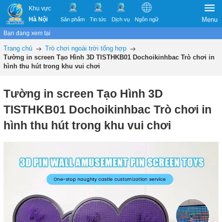
Khu vực
Hà Nội
Menu
Sản phẩm
Tin tức
Dịch vụ
Ngôn ngữ
Bạn đang xem tại
Trang chủ
Trò chơi ngoài trời tổng hợp
Tường in screen Tạo Hình 3D TISTHKB01 Dochoikinhbac Trò chơi in
hình thu hút trong khu vui chơi
Tường in screen Tạo Hình 3D
TISTHKB01 Dochoikinhbac Trò chơi in
hình thu hút trong khu vui chơi