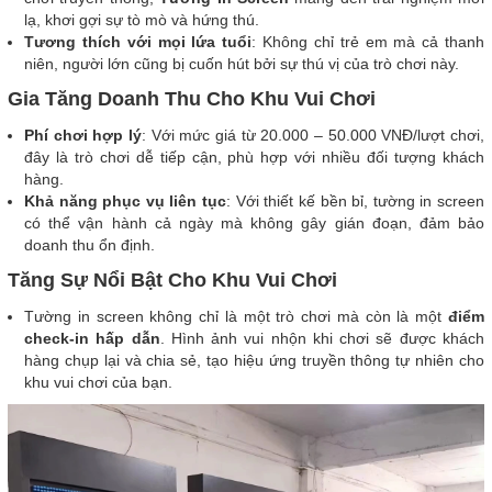
lạ, khơi gợi sự tò mò và hứng thú.
Tương thích với mọi lứa tuổi
: Không chỉ trẻ em mà cả thanh
niên, người lớn cũng bị cuốn hút bởi sự thú vị của trò chơi này.
Gia Tăng Doanh Thu Cho Khu Vui Chơi
Phí chơi hợp lý
: Với mức giá từ 20.000 – 50.000 VNĐ/lượt chơi,
đây là trò chơi dễ tiếp cận, phù hợp với nhiều đối tượng khách
hàng.
Khả năng phục vụ liên tục
: Với thiết kế bền bỉ, tường in screen
có thể vận hành cả ngày mà không gây gián đoạn, đảm bảo
doanh thu ổn định.
Tăng Sự Nổi Bật Cho Khu Vui Chơi
Tường in screen không chỉ là một trò chơi mà còn là một
điểm
check-in hấp dẫn
. Hình ảnh vui nhộn khi chơi sẽ được khách
hàng chụp lại và chia sẻ, tạo hiệu ứng truyền thông tự nhiên cho
khu vui chơi của bạn.