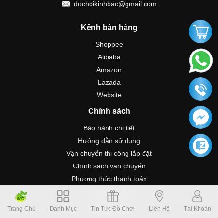
dochoikinhbac@gmail.com
Kênh bán hàng
Shoppee
Alibaba
Amazon
Lazada
Website
Chính sách
Bảo hành chi tiết
Hướng dẫn sử dụng
Vận chuyển thi công lắp đặt
Chính sách vận chuyển
Phương thức thanh toán
Bảo mật thông tin
Hướng dẫn
Trang Chủ
Danh Mục
Tin Tức Đồ Chơi
Liên Hệ
Tài Khoản