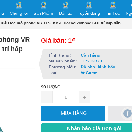
hủ
Chúng tôi
Sản Phẩm
Đối tác
Tuyển dụng
Tin Tức
Ng
n siêu tốc mô phỏng VR TLSTKB20 Dochoikinhbac Giải trí hấp dẫn
 phỏng VR
Giá bán: 1₫
trí hấp
Tình trạng:
Còn hàng
Mã sản phẩm:
TLSTKB20
Thương hiệu:
Đồ chơi kinh bắc
Loại:
Vr Game
SỐ LƯỢNG
-
+
MUA HÀNG
Nhận báo giá trọn gói