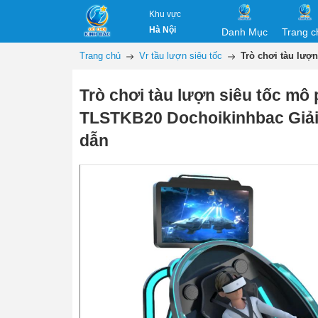
Khu vực
Hà Nội
Danh Mục
Trang c
Trang chủ
Vr tầu lượn siêu tốc
Trò chơi tàu lượ
Trò chơi tàu lượn siêu tốc mô
TLSTKB20 Dochoikinhbac Giải 
dẫn