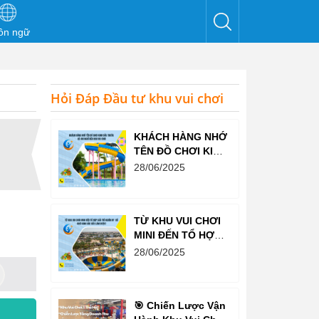
ôn ngữ
Hỏi Đáp Đầu tư khu vui chơi
KHÁCH HÀNG NHỚ
TÊN ĐỒ CHƠI KINH
BẮC TRƯỚC CẢ
28/06/2025
KHI NGHĨ ĐẾN KHU
VUI CHƠI
TỪ KHU VUI CHƠI
MINI ĐẾN TỔ HỢP
GIẢI TRÍ NGHÌN M²
28/06/2025
– ĐỒ CHƠI KINH
BẮC ĐỀU LÀM
ĐƯỢC!
🎯 Chiến Lược Vận