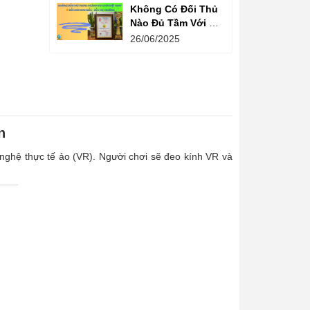
Không Có Đối Thủ
Nào Đủ Tầm Với Đồ
Chơi Kinh Bắc
26/06/2025
Trong Ngành Vui
Chơi Tại Việt Nam
n
g nghệ thực tế ảo (VR). Người chơi sẽ đeo kính VR và