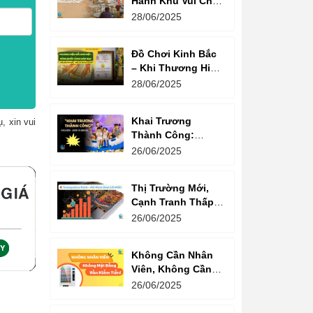
Hành Khu Vui Chơi
3 Thế Hệ – Tối Đa
28/06/2025
Hóa Doanh Thu
Mỗi Lượt Chơi
Đồ Chơi Kinh Bắc
– Khi Thương Hiệu
Vững Mạnh Bắt
28/06/2025
Đầu Từ Niềm Tin
Của Ông Lớn
Khai Trương
, xin vui
Thành Công:
Khách Nườm
26/06/2025
Nượp, Lợi Nhuận
Bùng Nổ – Bí
Thị Trường Mới,
Quyết Là Gì?
Cạnh Tranh Thấp –
Trampoline Park Là
26/06/2025
Lựa Chọn Vàng
Không Cần Nhân
Viên, Không Cần
Cửa Hàng – Chỉ
26/06/2025
Cần Máy Bán
Hàng!