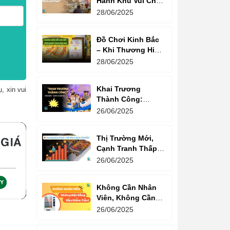
Hành Khu Vui Chơi
3 Thế Hệ – Tối Đa
28/06/2025
Hóa Doanh Thu
Mỗi Lượt Chơi
Đồ Chơi Kinh Bắc
– Khi Thương Hiệu
Vững Mạnh Bắt
28/06/2025
Đầu Từ Niềm Tin
Của Ông Lớn
Khai Trương
, xin vui
Thành Công:
Khách Nườm
26/06/2025
Nượp, Lợi Nhuận
Bùng Nổ – Bí
Thị Trường Mới,
Quyết Là Gì?
Cạnh Tranh Thấp –
Trampoline Park Là
26/06/2025
Lựa Chọn Vàng
Không Cần Nhân
Viên, Không Cần
Cửa Hàng – Chỉ
26/06/2025
Cần Máy Bán
Hàng!