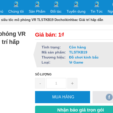
hủ
Chúng tôi
Sản Phẩm
Đối tác
Tuyển dụng
Tin Tức
Ng
n siêu tốc mô phỏng VR TLSTKB19 Dochoikinhbac Giải trí hấp dẫn
 phỏng VR
Giá bán: 1₫
trí hấp
Tình trạng:
Còn hàng
Mã sản phẩm:
TLSTKB19
Thương hiệu:
Đồ chơi kinh bắc
Loại:
Vr Game
SỐ LƯỢNG
-
+
MUA HÀNG
Nhận báo giá trọn gói