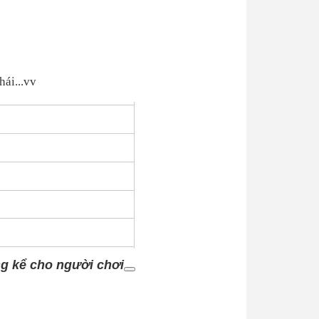
hái...vv
áng kể cho người chơi