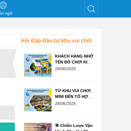
ôn ngữ
Hỏi Đáp Đầu tư khu vui chơi
KHÁCH HÀNG NHỚ
TÊN ĐỒ CHƠI KINH
BẮC TRƯỚC CẢ
28/06/2025
KHI NGHĨ ĐẾN KHU
VUI CHƠI
TỪ KHU VUI CHƠI
MINI ĐẾN TỔ HỢP
GIẢI TRÍ NGHÌN M²
28/06/2025
– ĐỒ CHƠI KINH
BẮC ĐỀU LÀM
ĐƯỢC!
🎯 Chiến Lược Vận