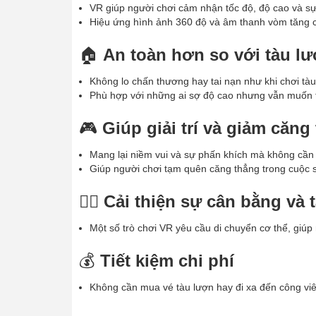
VR giúp người chơi cảm nhận tốc độ, độ cao và sự
Hiệu ứng hình ảnh 360 độ và âm thanh vòm tăng 
🏠
An toàn hơn so với tàu lư
Không lo chấn thương hay tai nạn như khi chơi tàu
Phù hợp với những ai sợ độ cao nhưng vẫn muốn 
🎮
Giúp giải trí và giảm căng
Mang lại niềm vui và sự phấn khích mà không cần đ
Giúp người chơi tạm quên căng thẳng trong cuộc 
🏋️‍♂️
Cải thiện sự cân bằng và 
Một số trò chơi VR yêu cầu di chuyển cơ thể, giúp
💰
Tiết kiệm chi phí
Không cần mua vé tàu lượn hay đi xa đến công viên 