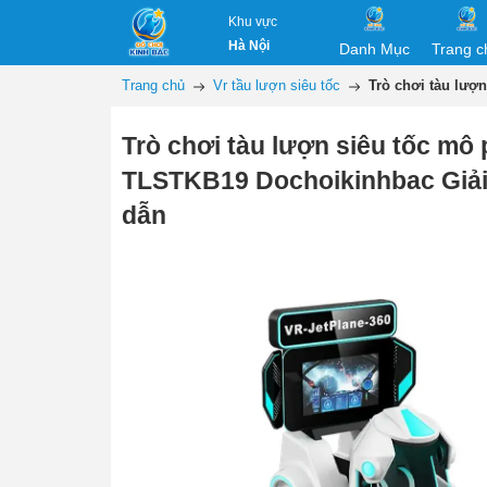
Khu vực
Hà Nội
Danh Mục
Trang c
Trang chủ
Vr tầu lượn siêu tốc
Trò chơi tàu lượ
Trò chơi tàu lượn siêu tốc mô
TLSTKB19 Dochoikinhbac Giải 
dẫn