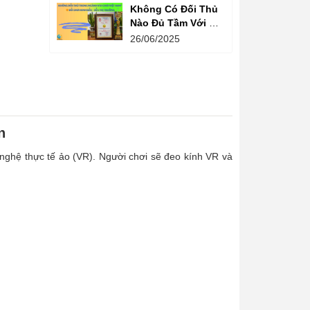
Không Có Đối Thủ
Nào Đủ Tầm Với Đồ
Chơi Kinh Bắc
26/06/2025
Trong Ngành Vui
Chơi Tại Việt Nam
n
g nghệ thực tế ảo (VR). Người chơi sẽ đeo kính VR và