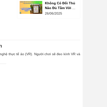
Không Có Đối Thủ
Nào Đủ Tầm Với Đồ
Chơi Kinh Bắc
26/06/2025
Trong Ngành Vui
Chơi Tại Việt Nam
n
g nghệ thực tế ảo (VR). Người chơi sẽ đeo kính VR và