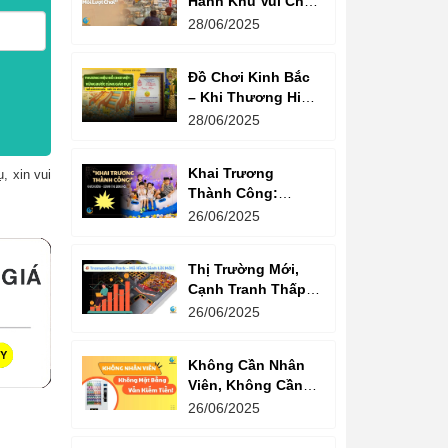
Hành Khu Vui Chơi
3 Thế Hệ – Tối Đa
28/06/2025
Hóa Doanh Thu
Mỗi Lượt Chơi
Đồ Chơi Kinh Bắc
– Khi Thương Hiệu
Vững Mạnh Bắt
28/06/2025
Đầu Từ Niềm Tin
Của Ông Lớn
Khai Trương
, xin vui
Thành Công:
Khách Nườm
26/06/2025
Nượp, Lợi Nhuận
Bùng Nổ – Bí
Thị Trường Mới,
Quyết Là Gì?
Cạnh Tranh Thấp –
Trampoline Park Là
26/06/2025
Lựa Chọn Vàng
Không Cần Nhân
Viên, Không Cần
Cửa Hàng – Chỉ
26/06/2025
Cần Máy Bán
Hàng!