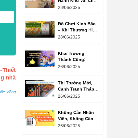
Hành Khu Vui Chơi
3 Thế Hệ – Tối Đa
28/06/2025
Hóa Doanh Thu
Mỗi Lượt Chơi
Đồ Chơi Kinh Bắc
– Khi Thương Hiệu
Vững Mạnh Bắt
28/06/2025
Đầu Từ Niềm Tin
Của Ông Lớn
Khai Trương
Thành Công:
Khách Nườm
26/06/2025
Thiết
Nượp, Lợi Nhuận
ng nhà
Bùng Nổ – Bí
Thị Trường Mới,
Quyết Là Gì?
Cạnh Tranh Thấp –
bắc đồng
Trampoline Park Là
26/06/2025
Lựa Chọn Vàng
Không Cần Nhân
Viên, Không Cần
Cửa Hàng – Chỉ
26/06/2025
Cần Máy Bán
Hàng!