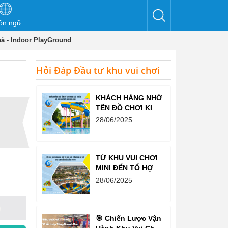
ôn ngữ
hà - Indoor PlayGround
Hỏi Đáp Đầu tư khu vui chơi
KHÁCH HÀNG NHỚ
TÊN ĐỒ CHƠI KINH
BẮC TRƯỚC CẢ
28/06/2025
KHI NGHĨ ĐẾN KHU
VUI CHƠI
TỪ KHU VUI CHƠI
MINI ĐẾN TỔ HỢP
GIẢI TRÍ NGHÌN M²
28/06/2025
– ĐỒ CHƠI KINH
BẮC ĐỀU LÀM
ĐƯỢC!
🎯 Chiến Lược Vận