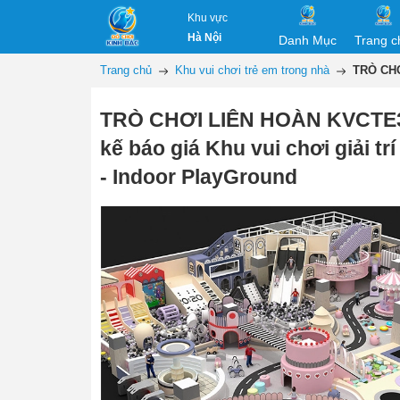
Khu vực
Hà Nội
Danh Mục
Trang c
Trang chủ
Khu vui chơi trẻ em trong nhà
TRÒ CHƠI
TRÒ CHƠI LIÊN HOÀN KVCTE3
kế báo giá Khu vui chơi giải tr
- Indoor PlayGround