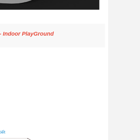
 - Indoor PlayGround
iết