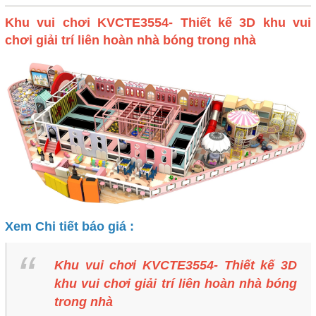
Khu vui chơi KVCTE3554- Thiết kế 3D khu vui
chơi giải trí liên hoàn nhà bóng trong nhà
Xem Chi tiết báo giá :
Khu vui chơi KVCTE3554- Thiết kế 3D
khu vui chơi giải trí liên hoàn nhà bóng
trong nhà