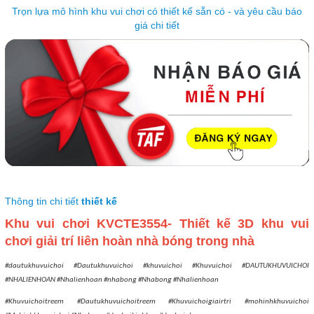
Trọn lựa mô hình khu vui chơi có thiết kế sẵn có - và yêu cầu báo
giá chi tiết
Thông tin chi tiết
thiết kế
Khu vui chơi KVCTE3554- Thiết kế 3D khu vui
chơi giải trí liên hoàn nhà bóng trong nhà
#dautukhuvuichoi #Dautukhuvuichoi #khuvuichoi #Khuvuichoi #DAUTUKHUVUICHOI
#NHALIENHOAN #Nhalienhoan #nhabong #Nhabong #Nhalienhoan
#Khuvuichoitreem #Dautukhuvuichoitreem #Khuvuichoigiairtri #mohinhkhuvuichoi