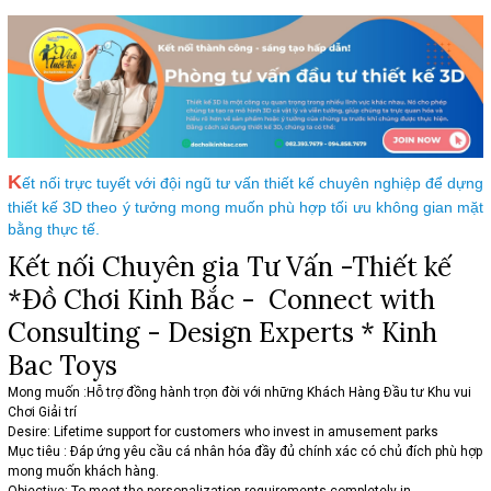
K
ết nối trực tuyết với đội ngũ tư vấn thiết kế chuyên nghiệp để dựng
thiết kế 3D theo ý tưởng mong muốn phù hợp tối ưu không gian mặt
bằng thực tế.