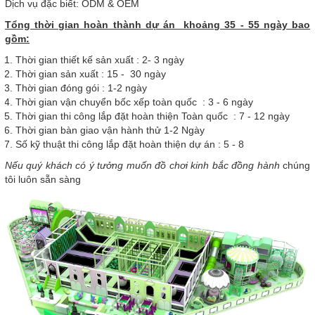
Dịch vụ đặc biết: ODM & OEM
Tổng thời gian hoàn thành dự án khoảng 35 - 55 ngày bao
gồm:
Thời gian thiết kế sản xuất : 2- 3 ngày
Thời gian sản xuất : 15 - 30 ngày
Thời gian đóng gói : 1-2 ngày
Thời gian vận chuyển bốc xếp toàn quốc : 3 - 6 ngày
Thời gian thi công lắp đặt hoàn thiện Toàn quốc : 7 - 12 ngày
Thời gian bàn giao vận hành thử 1-2 Ngày
Số kỹ thuật thi công lắp đặt hoàn thiện dự án : 5 - 8
Nếu quý khách có ý tưởng muốn đồ chơi kinh bắc đồng hành
chúng
tôi luôn sẵn sàng