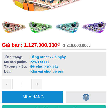
Giá bán: 1.127.000.000₫
1.219.000.000₫
Tình trạng:
Hàng order 7-15 ngày
Mã sản phẩm:
KVCTE3554
Thương hiệu:
Đồ chơi kinh bắc
Loại:
Khu vui chơi trẻ em
-
+
MUA HÀNG