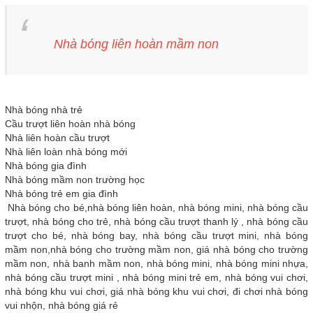
Nhà bóng liên hoàn mầm non
Nhà bóng nhà trẻ
Cầu trượt liên hoàn nhà bóng
Nhà liên hoàn cầu trượt
Nhà liên loàn nhà bóng mới
Nhà bóng gia đình
Nhà bóng mầm non trường học
Nhà bóng trẻ em gia đình
Nhà bóng cho bé,nhà bóng liên hoàn, nhà bóng mini, nhà bóng cầu
trượt, nhà bóng cho trẻ, nhà bóng cầu trượt thanh lý , nhà bóng cầu
trượt cho bé, nhà bóng bay, nhà bóng cầu trượt mini, nhà bóng
mầm non,nhà bóng cho trường mầm non, giá nhà bóng cho trường
mầm non, nhà banh mầm non, nhà bóng mini, nhà bóng mini nhựa,
nhà bóng cầu trượt mini , nhà bóng mini trẻ em, nhà bóng vui chơi,
nhà bóng khu vui chơi, giá nhà bóng khu vui chơi, đi chơi nhà bóng
vui nhộn, nhà bóng giá rẻ