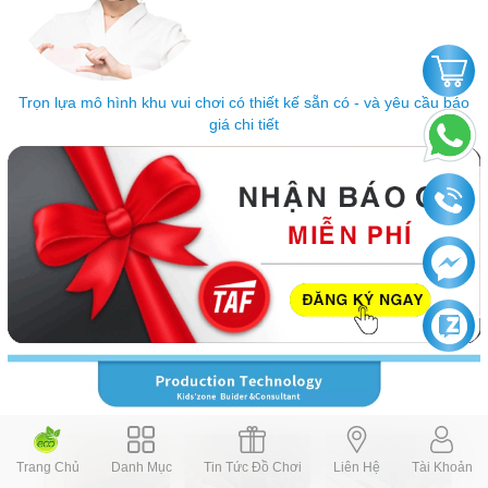
Trọn lựa mô hình khu vui chơi có thiết kế sẵn có - và yêu cầu báo
giá chi tiết
Trang Chủ
Danh Mục
Tin Tức Đồ Chơi
Liên Hệ
Tài Khoản