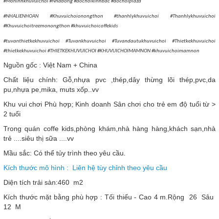
#Mohinhkhuvuichoi #Nhabong #dochoikinhbac #dochoiplaza
#NHALIENHOAN #Khuvuichoionongthon #thanhlykhuvuichoi #Thanhlykhuvuichoi
#Khuvuichoitreemonongthon #khuvuichoicoffekids
#tuvanthietkekhuvuichoi #Tuvankhuvuichoi #Tuvandautukhuvuichoi #Thietkekhuvuichoi
#thietkekhuvuichoi #THIETKEKHUVUICHOI #KHUVUICHOIMAMNON #khuvuichoimamnon
Nguồn gốc : Việt Nam + China
Chất liệu chính: Gỗ,nhựa pvc ,thép,dây thừng lõi thép,pvc,da
pu,nhựa pe,mika, muts xốp..vv
Khu vui chơi Phù hợp; Kinh doanh Sân chơi cho trẻ em độ tuổi từ >
2 tuổi
Trong quán coffe kids,phòng khám,nhà hàng hàng,khách sạn,nhà
trẻ ....siêu thị sữa ....vv
Mầu sắc: Có thể tủy trình theo yêu cầu.
Kích thước mô hình : Liên hệ tùy chỉnh theo yêu cầu
Diện tích trải sàn:460 m2
Kích thước mặt bằng phù hợp : Tối thiểu - Cao 4 m.Rộng 26 Sâu
12 M