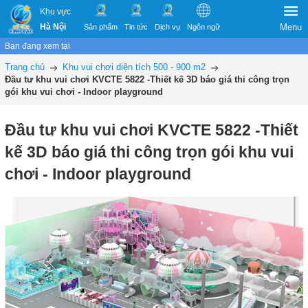
Khu vực
Hà Nội
Menu
Sản phẩm
Tin tức
Dịch vụ
Ngôn ngữ
Bạn đang xem tại
Trang chủ
Khu vui chơi diện tích 500 - 900 m2
Đầu tư khu vui chơi KVCTE 5822 -Thiết kế 3D báo giá thi công trọn
gói khu vui chơi - Indoor playground
Đầu tư khu vui chơi KVCTE 5822 -Thiết
kế 3D báo giá thi công trọn gói khu vui
chơi - Indoor playground