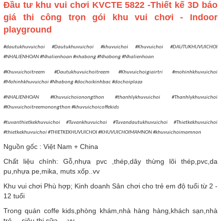
Đầu tư khu vui chơi KVCTE 5822 -Thiết kế 3D báo
giá thi công trọn gói khu vui chơi - Indoor
playground
#dautukhuvuichoi #Dautukhuvuichoi #khuvuichoi #Khuvuichoi #DAUTUKHUVUICHOI
#NHALIENHOAN #Nhalienhoan #nhabong #Nhabong #Nhalienhoan
#Khuvuichoitreem #Dautukhuvuichoitreem #Khuvuichoigiairtri #mohinhkhuvuichoi
#Mohinhkhuvuichoi #Nhabong #dochoikinhbac #dochoiplaza
#NHALIENHOAN #Khuvuichoionongthon #thanhlykhuvuichoi #Thanhlykhuvuichoi
#Khuvuichoitreemonongthon #khuvuichoicoffekids
#tuvanthietkekhuvuichoi #Tuvankhuvuichoi #Tuvandautukhuvuichoi #Thietkekhuvuichoi
#thietkekhuvuichoi #THIETKEKHUVUICHOI #KHUVUICHOIMAMNON #khuvuichoimamnon
Nguồn gốc : Việt Nam + China
Chất liệu chính: Gỗ,nhựa pvc ,thép,dây thừng lõi thép,pvc,da
pu,nhựa pe,mika, muts xốp..vv
Khu vui chơi Phù hợp; Kinh doanh Sân chơi cho trẻ em độ tuổi từ 2 -
12 tuổi
Trong quán coffe kids,phòng khám,nhà hàng hàng,khách sạn,nhà
trẻ ....siêu thị sữa ....vv