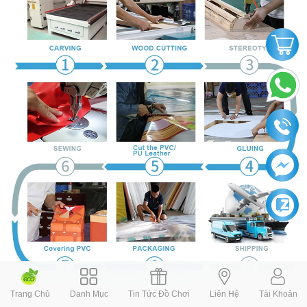
Trang Chủ
Danh Mục
Tin Tức Đồ Chơi
Liên Hệ
Tài Khoản