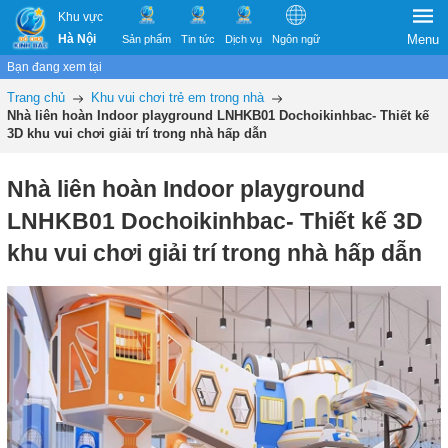
Khu vực
Hà Nội
Menu
Sản phẩm
Tin tức
Dịch vụ
Ngôn ngữ
Bạn đang xem tại
Trang chủ
Khu vui chơi trẻ em trong nhà
Nhà liên hoàn Indoor playground LNHKB01 Dochoikinhbac- Thiết kế
3D khu vui chơi giải trí trong nhà hấp dẫn
Nhà liên hoàn Indoor playground
LNHKB01 Dochoikinhbac- Thiết kế 3D
khu vui chơi giải trí trong nhà hấp dẫn