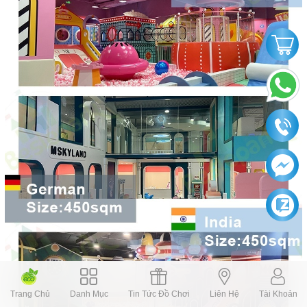
Trang Chủ
Danh Mục
Tin Tức Đồ Chơi
Liên Hệ
Tài Khoản