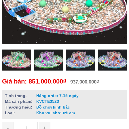
Giá bán: 851.000.000₫
937.000.000₫
Tình trạng:
Hàng order 7-15 ngày
Mã sản phẩm:
KVCTE3523
Thương hiệu:
Đồ chơi kinh bắc
Loại:
Khu vui chơi trẻ em
-
+