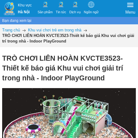
Khu vực
Hà Nội
Menu
Sản phẩm
Tin tức
Dịch vụ
Ngôn ngữ
Bạn đang xem tại
Trang chủ
Khu vui chơi trẻ em trong nhà
TRÒ CHƠI LIÊN HOÀN KVCTE3523-Thiết kế báo giá Khu vui chơi giải
trí trong nhà - Indoor PlayGround
TRÒ CHƠI LIÊN HOÀN KVCTE3523-
Thiết kế báo giá Khu vui chơi giải trí
trong nhà - Indoor PlayGround