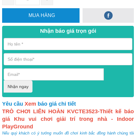
MUA HÀNG
Nhận báo giá trọn gói
Nhận ngay
Yêu cầu
Xem
báo giá chi tiết
TRÒ CHƠI LIÊN HOÀN KVCTE3523-Thiết kế báo
giá Khu vui chơi giải trí trong nhà - Indoor
PlayGround
Nếu quý khách có ý tưởng muốn đồ chơi kinh bắc đồng hành
chúng tôi