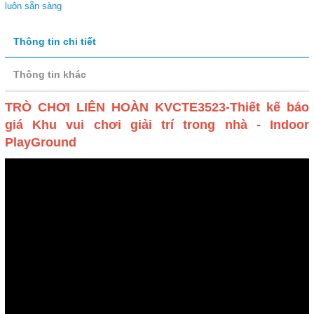
luôn sẵn sàng
Thông tin chi tiết
Thông tin khác
TRÒ CHƠI LIÊN HOÀN KVCTE3523-Thiết kế báo
giá Khu vui chơi giải trí trong nhà - Indoor
PlayGround