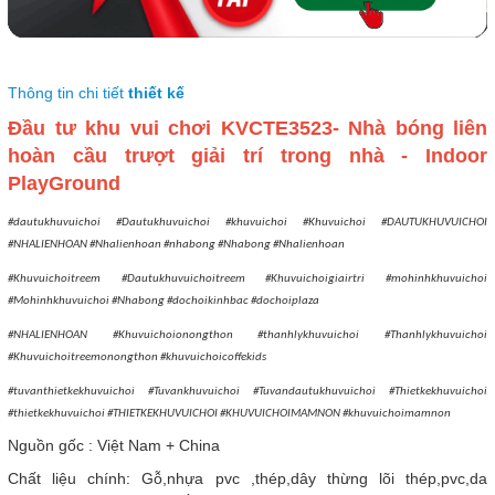
Thông tin chi tiết
thiết kế
Đầu tư khu vui chơi KVCTE3523- Nhà bóng liên
hoàn cầu trượt giải trí trong nhà - Indoor
PlayGround
#dautukhuvuichoi #Dautukhuvuichoi #khuvuichoi #Khuvuichoi #DAUTUKHUVUICHOI
#NHALIENHOAN #Nhalienhoan #nhabong #Nhabong #Nhalienhoan
#Khuvuichoitreem #Dautukhuvuichoitreem #Khuvuichoigiairtri #mohinhkhuvuichoi
#Mohinhkhuvuichoi #Nhabong #dochoikinhbac #dochoiplaza
#NHALIENHOAN #Khuvuichoionongthon #thanhlykhuvuichoi #Thanhlykhuvuichoi
#Khuvuichoitreemonongthon #khuvuichoicoffekids
#tuvanthietkekhuvuichoi #Tuvankhuvuichoi #Tuvandautukhuvuichoi #Thietkekhuvuichoi
#thietkekhuvuichoi #THIETKEKHUVUICHOI #KHUVUICHOIMAMNON #khuvuichoimamnon
Nguồn gốc : Việt Nam + China
Chất liệu chính: Gỗ,nhựa pvc ,thép,dây thừng lõi thép,pvc,da