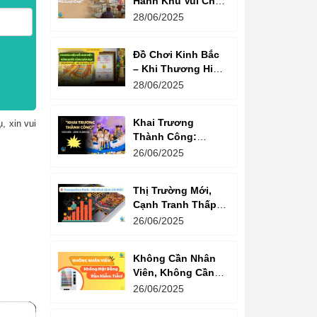
Hành Khu Vui Chơi
3 Thế Hệ – Tối Đa
28/06/2025
Hóa Doanh Thu
Mỗi Lượt Chơi
Đồ Chơi Kinh Bắc
– Khi Thương Hiệu
Vững Mạnh Bắt
28/06/2025
Đầu Từ Niềm Tin
Của Ông Lớn
Khai Trương
, xin vui
Thành Công:
Khách Nườm
26/06/2025
Nượp, Lợi Nhuận
Bùng Nổ – Bí
Thị Trường Mới,
Quyết Là Gì?
Cạnh Tranh Thấp –
Trampoline Park Là
26/06/2025
Lựa Chọn Vàng
Không Cần Nhân
Viên, Không Cần
Cửa Hàng – Chỉ
26/06/2025
Cần Máy Bán
Hàng!