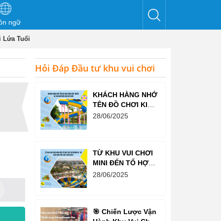
ôn ngữ
 Lứa Tuổi
Hỏi Đáp Đầu tư khu vui chơi
KHÁCH HÀNG NHỚ
TÊN ĐỒ CHƠI KINH
BẮC TRƯỚC CẢ
28/06/2025
KHI NGHĨ ĐẾN KHU
VUI CHƠI
TỪ KHU VUI CHƠI
MINI ĐẾN TỔ HỢP
GIẢI TRÍ NGHÌN M²
28/06/2025
– ĐỒ CHƠI KINH
BẮC ĐỀU LÀM
ĐƯỢC!
🎯 Chiến Lược Vận