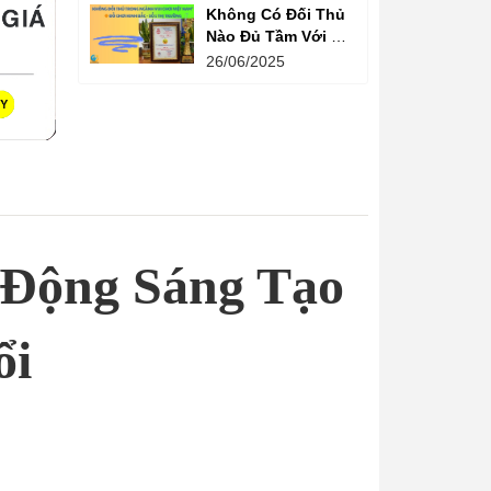
Không Có Đối Thủ
Nào Đủ Tầm Với Đồ
Chơi Kinh Bắc
26/06/2025
Trong Ngành Vui
Chơi Tại Việt Nam
 Động Sáng Tạo
ổi