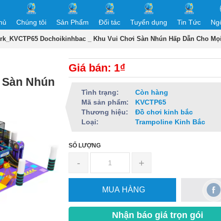
hủ
Chúng tôi
Sản Phẩm
Đối tác
Tuyển dụng
Tin Tức
Ng
ark_KVCTP65 Dochoikinhbac _ Khu Vui Chơi Sàn Nhún Hấp Dẫn Cho Mọi
Giá bán: 1₫
i Sàn Nhún
Tình trạng:
Còn hàng
Mã sản phẩm:
KVCTP65
Thương hiệu:
Đồ chơi kinh bắc
Loại:
Trampoline Kinh Bắc
SỐ LƯỢNG
-
+
MUA HÀNG
Nhận báo giá trọn gói