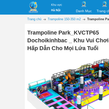
Khu vực
Hà Nội
Danh Mục
Trang c
Trang chủ
Trampoline 150-350 m2
Trampoline P
Trampoline Park_KVCTP65
Dochoikinhbac _ Khu Vui Chơ
Hấp Dẫn Cho Mọi Lứa Tuổi