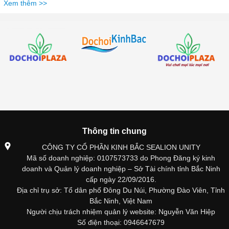
Xem thêm >>
Thông tin chung
CÔNG TY CỔ PHẦN KINH BẮC SEALION UNITY
Mã số doanh nghiệp: 0107573733 do Phong Đăng ký kinh
doanh và Quản lý doanh nghiệp – Sở Tài chính tỉnh Bắc Ninh
cấp ngày 22/09/2016.
Địa chỉ trụ sở: Tổ dân phố Đông Du Núi, Phường Đào Viên, Tỉnh
Bắc Ninh, Việt Nam
Người chịu trách nhiệm quản lý website: Nguyễn Văn Hiệp
Số điện thoại: 0946647679