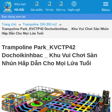
Khu vực
Hà Nội
Menu
Sản phẩm
Tin tức
Dịch vụ
Ngôn ngữ
Bạn đang xem tại
Trang chủ
Trampoline 150-350 m2
Trampoline Park_KVCTP42 Dochoikinhbac _ Khu Vui Chơi Sàn Nhún
Hấp Dẫn Cho Mọi Lứa Tuổi
Trampoline Park_KVCTP42
Dochoikinhbac _ Khu Vui Chơi Sàn
Nhún Hấp Dẫn Cho Mọi Lứa Tuổi