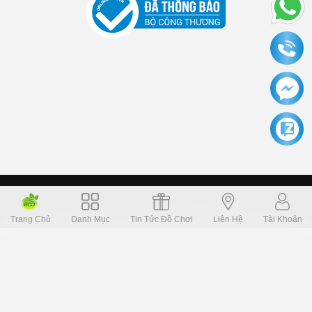
Copyright © 2006 Dochoikinhbac.com Alright reversed. Designed
Dochoikinhbac.vn
.
cung cấp bởi sapo
Trang Chủ
Danh Mục
Tin Tức Đồ Chơi
Liên Hệ
Tài Khoản