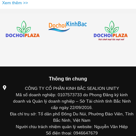
Xem thêm >>
Thông tin chung
CÔNG TY CỔ PHẦN KINH BẮC SEALION UNITY
Mã số doanh nghiệp: 0107573733 do Phong Đăng ký kinh
doanh và Quản lý doanh nghiệp – Sở Tài chính tỉnh Bắc Ninh
cấp ngày 22/09/2016.
Địa chỉ trụ sở: Tổ dân phố Đông Du Núi, Phường Đào Viên, Tỉnh
Bắc Ninh, Việt Nam
Người chịu trách nhiệm quản lý website: Nguyễn Văn Hiệp
Số điện thoại: 0946647679