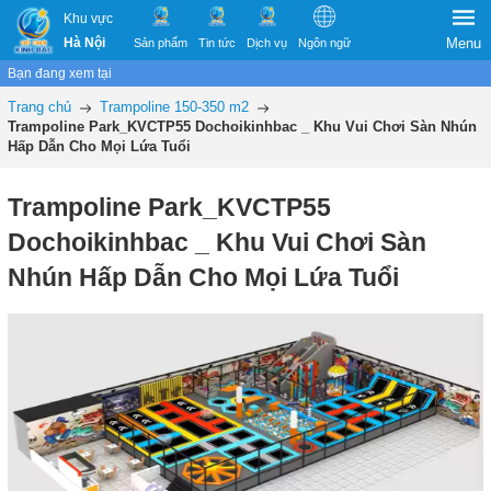
Khu vực
Hà Nội
Menu
Sản phẩm
Tin tức
Dịch vụ
Ngôn ngữ
Bạn đang xem tại
Trang chủ
Trampoline 150-350 m2
Trampoline Park_KVCTP55 Dochoikinhbac _ Khu Vui Chơi Sàn Nhún
Hấp Dẫn Cho Mọi Lứa Tuổi
Trampoline Park_KVCTP55
Dochoikinhbac _ Khu Vui Chơi Sàn
Nhún Hấp Dẫn Cho Mọi Lứa Tuổi