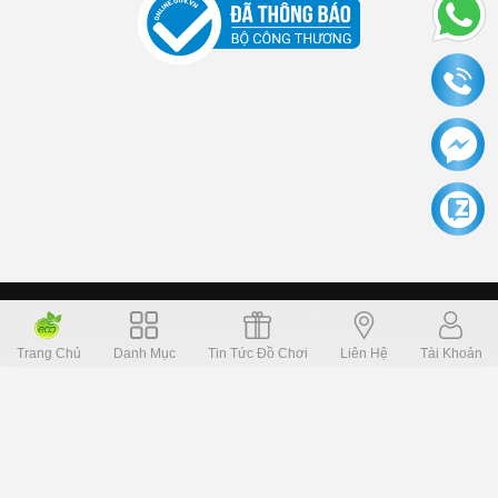
Copyright © 2006 Dochoikinhbac.com Alright reversed. Designed
Dochoikinhbac.vn
.
cung cấp bởi sapo
Trang Chủ
Danh Mục
Tin Tức Đồ Chơi
Liên Hệ
Tài Khoản