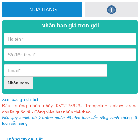
MUA HÀNG
Nhận báo giá trọn gói
Nhận ngay
Xem báo giá chi tiết:
Đấu trường nhún nhảy KVCTP5923- Trampoline galaxy arena
chuẩn quốc tế - Công viên bạt nhún thể thao
Nếu quý khách có ý tưởng muốn đồ chơi kinh bắc đồng hành
chúng tôi
luôn sẵn sàng
Thông tin chi tiết