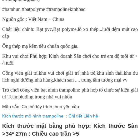
#batnhun #batpolyme #trampolinekinhbac
Nguồn gốc : Việt Nam + China
Chất liệu chính: Bạt pvc,Bạt polyme,lò xo thép...lưới đệm mút cao
cấp
Ống thép mạ kẽm tiêu chuẩn quốc gia.
Khu vui chơi Phù hợp; Kinh doanh Sân chơi cho trẻ em độ tuổi từ >
4 tuổi
Công viên giải trí,khu vui chơi giải trí ,nhà trẻ,khu sinh thái,khu du
lịch nghỉ dưỡng,nhà hàng,khách sạn .... trung tâm tương mại vv
Trò chơi công viên bạt nhún trampoline phù hợp tổ chức sự kiện giải
trí Teambiuding trong nhà vui nhộn
Mầu sắc: Có thể tủy trình theo yêu cầu.
Kích thước mô hình trampoline : Chi tiết Liên hệ
Kích thước mặt bằng phù hợp: Kích thước Sàn
>34* 27m : Chiều cao trần >5