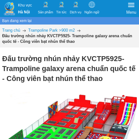
Khu vực
Hà Nội
Menu
Sản phẩm
Tin tức
Dịch vụ
Ngôn ngữ
Bạn đang xem tại
Trang chủ
Trampoline Park >900 m2
Đấu trường nhún nhảy KVCTP5925- Trampoline galaxy arena chuẩn
quốc tế - Công viên bạt nhún thể thao
Đấu trường nhún nhảy KVCTP5925-
Trampoline galaxy arena chuẩn quốc tế
- Công viên bạt nhún thể thao