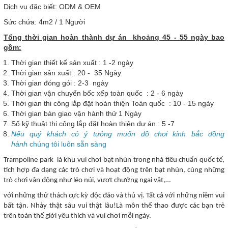
Dịch vụ đặc biết: ODM & OEM
Sức chứa: 4m2 / 1 Người
Tổng thời gian hoàn thành dự án khoảng 45 - 55 ngày bao
gồm:
Thời gian thiết kế sản xuất : 1 -2 ngày
Thời gian sản xuất : 20 - 35 Ngày
Thời gian đóng gói : 2-3 ngày
Thời gian vận chuyển bốc xếp toàn quốc : 2 - 6 ngày
Thời gian thi công lắp đặt hoàn thiện Toàn quốc : 10 - 15 ngày
Thời gian bàn giao vận hành thử 1 Ngày
Số kỹ thuật thi công lắp đặt hoàn thiện dự án : 5 -7
Nếu quý khách có ý tưởng muốn đồ chơi kinh bắc đồng
hành
chúng tôi luôn sẵn sàng
Trampoline park là khu vui chơi bạt nhún trong nhà tiêu chuẩn quốc tế,
tích hợp đa dạng các trò chơi và hoạt động trên bạt nhún, cùng những
trò chơi vận động như léo núi, vượt chướng ngại vật,…
với những thử thách cực kỳ độc đáo và thú vị.
T
ất cả với những niềm vui
bất tận. Nhảy thật sâu vui thật lâu!
Là môn thể thao được các bạn trẻ
trên toàn thế giới yêu thích và vui chơi mỗi ngày.