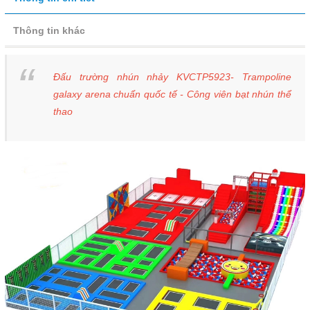
Thông tin khác
Đấu trường nhún nhảy KVCTP5923- Trampoline
galaxy arena chuẩn quốc tế - Công viên bạt nhún thể
thao