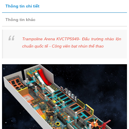
Thông tin chi tiết
Thông tin khác
Trampoline Arena KVCTP5949- Đấu trường nhào lộn
chuẩn quốc tế - Công viên bạt nhún thể thao