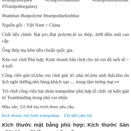
#Trampolinegalaxy
#batnhun #batpolyme #trampolinekinhbac
Nguồn gốc : Việt Nam + China
Chất liệu chính: Bạt pvc,Bạt polyme,lò xo thép...lưới đệm mút cao
cấp
Ống thép mạ kẽm tiêu chuẩn quốc gia.
Khu vui chơi Phù hợp; Kinh doanh Sân chơi cho trẻ em độ tuổi từ >
4 tuổi
Công viên giải trí,khu vui chơi giải trí ,nhà trẻ,khu sinh thái,khu du
lịch nghỉ dưỡng,nhà hàng,khách sạn .... trung tâm tương mại vv
Trò chơi công viên bạt nhún trampoline phù hợp tổ chức sự kiện giải
trí Teambiuding trong nhà vui nhộn
Mầu sắc: Có thể tủy trình theo yêu cầu.
Kích thước mô hình trampoline : Chi tiết Liên hệ
Kích thước mặt bằng phù hợp: Kích thước Sàn