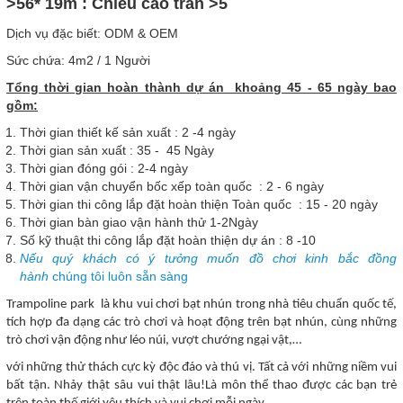
>56* 19m : Chiều cao trần >5
Dịch vụ đặc biết: ODM & OEM
Sức chứa: 4m2 / 1 Người
Tổng thời gian hoàn thành dự án khoảng 45 - 65 ngày bao
gồm:
Thời gian thiết kế sản xuất : 2 -4 ngày
Thời gian sản xuất : 35 - 45 Ngày
Thời gian đóng gói : 2-4 ngày
Thời gian vận chuyển bốc xếp toàn quốc : 2 - 6 ngày
Thời gian thi công lắp đặt hoàn thiện Toàn quốc : 15 - 20 ngày
Thời gian bàn giao vận hành thử 1-2Ngày
Số kỹ thuật thi công lắp đặt hoàn thiện dự án : 8 -10
Nếu quý khách có ý tưởng muốn đồ chơi kinh bắc đồng
hành
chúng tôi luôn sẵn sàng
Trampoline park là khu vui chơi bạt nhún trong nhà tiêu chuẩn quốc tế,
tích hợp đa dạng các trò chơi và hoạt động trên bạt nhún, cùng những
trò chơi vận động như léo núi, vượt chướng ngại vật,…
với những thử thách cực kỳ độc đáo và thú vị.
T
ất cả với những niềm vui
bất tận. Nhảy thật sâu vui thật lâu!
Là môn thể thao được các bạn trẻ