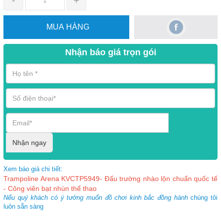
-
+
MUA HÀNG
Nhận báo giá trọn gói
Nhận ngay
Xem báo giá chi tiết:
Trampoline Arena KVCTP5949- Đấu trường nhào lộn chuẩn quốc tế
- Công viên bạt nhún thể thao
Nếu quý khách có ý tưởng muốn đồ chơi kinh bắc đồng hành
chúng tôi
luôn sẵn sàng