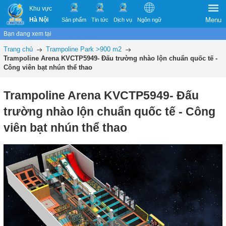
Khu vực
Hà Nội
Menu
Sản phẩm
Tin tức
Dịch vụ
Ngôn ngữ
Bạn đang xem tại
Trang chủ
Trampoline Park >900 m2
Trampoline Arena KVCTP5949- Đấu trường nhào lộn chuẩn quốc tế -
Công viên bạt nhún thể thao
Trampoline Arena KVCTP5949- Đấu
trường nhào lộn chuẩn quốc tế - Công
viên bạt nhún thể thao