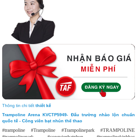
Thông tin chi tiết
thiết kế
Trampoline Arena KVCTP5949- Đấu trường nhào lộn chuẩn
quốc tế - Công viên bạt nhún thể thao
#trampoline #Trampoline #Trampolinepark #TRAMPOLINE
#trampolinepark #congvienbatnhun #trampolinekinhbac