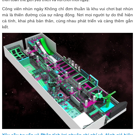
trên toàn thế giới yêu thích và vui chơi mỗi ngày.
Công viên nhún ngảy Không chỉ đơn thuần là khu vui chơi bạt nhún
mà là thiên đường của sự năng động. Nơi mọi người tự do thể hiện
cá tính, khai phá bản thân, cùng nhau phát triển và càng thêm gắn
kết.
Yêu cầu tư vấn và Phân tích lợi nhuận chi phí và đánh giá hiệu