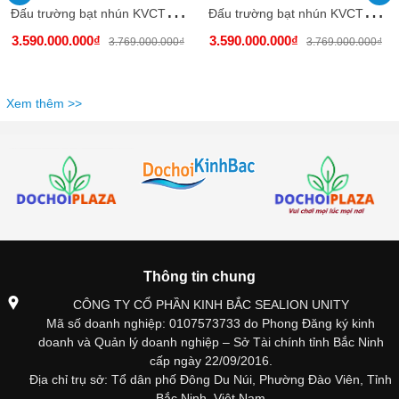
Đ
ấu trường bạt nhún KVCTP9016- Trampoline park rộng lớn chuẩn quốc tế - Công viên bạt nhún vôi nhộn
Đ
ấu trường bạt nhún KVCTP9015- Trampoline park rộng lớn chuẩn quốc tế - Công viên bạt nhún vôi nhộn
3.590.000.000₫
3.590.000.000₫
3.769.000.000₫
3.769.000.000₫
Xem thêm >>
Thông tin chung
CÔNG TY CỔ PHẦN KINH BẮC SEALION UNITY
Mã số doanh nghiệp: 0107573733 do Phong Đăng ký kinh
doanh và Quản lý doanh nghiệp – Sở Tài chính tỉnh Bắc Ninh
cấp ngày 22/09/2016.
Địa chỉ trụ sở: Tổ dân phố Đông Du Núi, Phường Đào Viên, Tỉnh
Bắc Ninh, Việt Nam