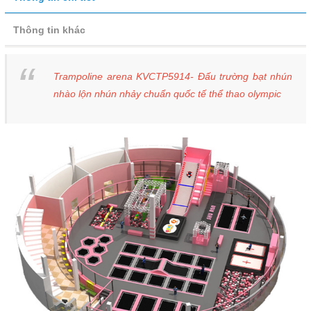
Thông tin khác
Trampoline arena KVCTP5914- Đấu trường bạt nhún
nhào lộn nhún nhảy chuẩn quốc tế thể thao olympic