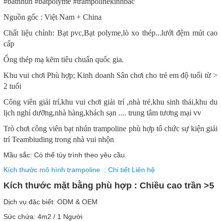
#batnhun #batpolyme #trampolinekinhbac
Nguồn gốc : Việt Nam + China
Chất liệu chính: Bạt pvc,Bạt polyme,lò xo thép...lưới đệm mút cao
cấp
Ống thép mạ kẽm tiêu chuẩn quốc gia.
Khu vui chơi Phù hợp; Kinh doanh Sân chơi cho trẻ em độ tuổi từ >
2 tuổi
Công viên giải trí,khu vui chơi giải trí ,nhà trẻ,khu sinh thái,khu du
lịch nghỉ dưỡng,nhà hàng,khách sạn .... trung tâm tương mại vv
Trò chơi công viên bạt nhún trampoline phù hợp tổ chức sự kiện giải
trí Teambiuding trong nhà vui nhộn
Mầu sắc: Có thể tủy trình theo yêu cầu.
Kích thước mô hình trampoline : Chi tiết Liên hệ
Kích thước mặt bằng phù hợp : Chiều cao trần >5
Dịch vụ đặc biết: ODM & OEM
Sức chứa: 4m2 / 1 Người