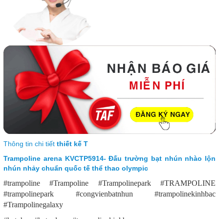
Thông tin chi tiết
thiết kế T
Trampoline arena KVCTP5914- Đấu trường bạt nhún nhào lộn
nhún nhảy chuẩn quốc tế thể thao olympic
#trampoline #Trampoline #Trampolinepark #TRAMPOLINE
#trampolinepark #congvienbatnhun #trampolinekinhbac
#Trampolinegalaxy