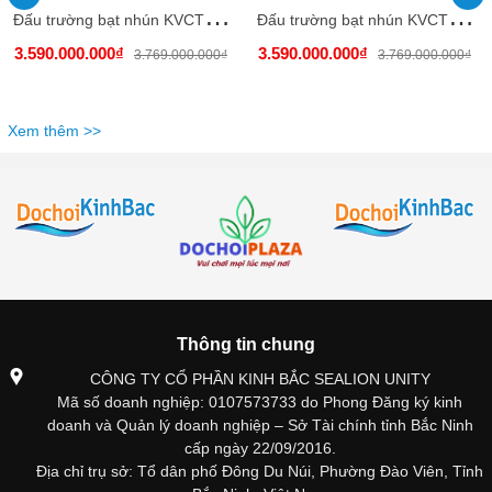
Đ
ấu trường bạt nhún KVCTP9016- Trampoline park rộng lớn chuẩn quốc tế - Công viên bạt nhún vôi nhộn
Đ
ấu trường bạt nhún KVCTP9015- Trampoline park rộng lớn chuẩn quốc tế - Công viên bạt nhún vôi nhộn
3.590.000.000₫
3.590.000.000₫
3.769.000.000₫
3.769.000.000₫
Xem thêm >>
Thông tin chung
CÔNG TY CỔ PHẦN KINH BẮC SEALION UNITY
Mã số doanh nghiệp: 0107573733 do Phong Đăng ký kinh
doanh và Quản lý doanh nghiệp – Sở Tài chính tỉnh Bắc Ninh
cấp ngày 22/09/2016.
Địa chỉ trụ sở: Tổ dân phố Đông Du Núi, Phường Đào Viên, Tỉnh