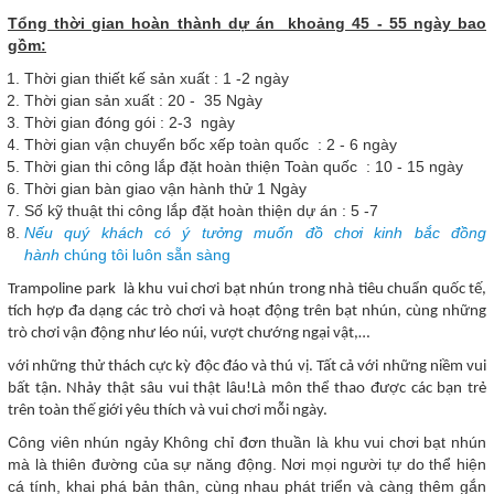
Tổng thời gian hoàn thành dự án khoảng 45 - 55 ngày bao
gồm:
Thời gian thiết kế sản xuất : 1 -2 ngày
Thời gian sản xuất : 20 - 35 Ngày
Thời gian đóng gói : 2-3 ngày
Thời gian vận chuyển bốc xếp toàn quốc : 2 - 6 ngày
Thời gian thi công lắp đặt hoàn thiện Toàn quốc : 10 - 15 ngày
Thời gian bàn giao vận hành thử 1 Ngày
Số kỹ thuật thi công lắp đặt hoàn thiện dự án : 5 -7
Nếu quý khách có ý tưởng muốn đồ chơi kinh bắc đồng
hành
chúng tôi luôn sẵn sàng
Trampoline park là khu vui chơi bạt nhún trong nhà tiêu chuẩn quốc tế,
tích hợp đa dạng các trò chơi và hoạt động trên bạt nhún, cùng những
trò chơi vận động như léo núi, vượt chướng ngại vật,…
với những thử thách cực kỳ độc đáo và thú vị.
T
ất cả với những niềm vui
bất tận. Nhảy thật sâu vui thật lâu!
Là môn thể thao được các bạn trẻ
trên toàn thế giới yêu thích và vui chơi mỗi ngày.
Công viên nhún ngảy Không chỉ đơn thuần là khu vui chơi bạt nhún
mà là thiên đường của sự năng động. Nơi mọi người tự do thể hiện
cá tính, khai phá bản thân, cùng nhau phát triển và càng thêm gắn