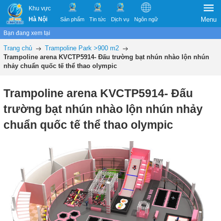
Khu vực
Hà Nội
Menu
Sản phẩm
Tin tức
Dịch vụ
Ngôn ngữ
Bạn đang xem tại
Trang chủ
Trampoline Park >900 m2
Trampoline arena KVCTP5914- Đấu trường bạt nhún nhào lộn nhún
nhảy chuẩn quốc tế thể thao olympic
Trampoline arena KVCTP5914- Đấu
trường bạt nhún nhào lộn nhún nhảy
chuẩn quốc tế thể thao olympic