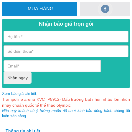
MUA HÀNG
Nhận báo giá trọn gói
Nhận ngay
Xem báo giá chi tiết:
Trampoline arena KVCTP5912- Đấu trường bạt nhún nhào lộn nhún
nhảy chuẩn quốc tế thể thao olympic
Nếu quý khách có ý tưởng muốn đồ chơi kinh bắc đồng hành
chúng tôi
luôn sẵn sàng
Thông tin chi tiết