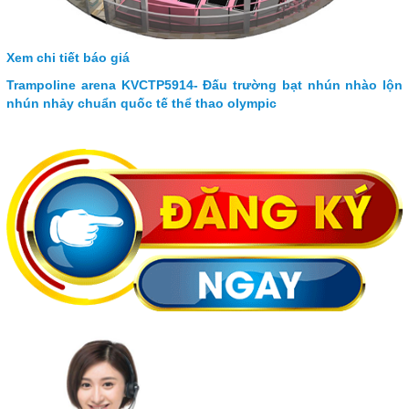
Xem chi tiết báo giá
Trampoline arena KVCTP5914- Đấu trường bạt nhún nhào lộn
nhún nhảy chuẩn quốc tế thể thao olympic