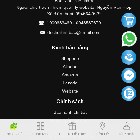
Bắc Ninh, Việt Nam
Người chịu trách nhiệm quản lý website: Nguyễn Văn Hiệp
Số điện thoại: 0946647679
1900633469 - 0948587679
dochoikinhbac@gmail.com
Kênh bán hàng
Shoppee
Alibaba
Amazon
Lazada
Website
Chính sách
Bảo hành chi tiết
Hướng dẫn sử dụng
Vận chuyển thi công lắp đặt
Trang Chủ
Danh Mục
Tin Tức Đồ Chơi
Liên Hệ
Tài Khoản
Chính sách vận chuyển