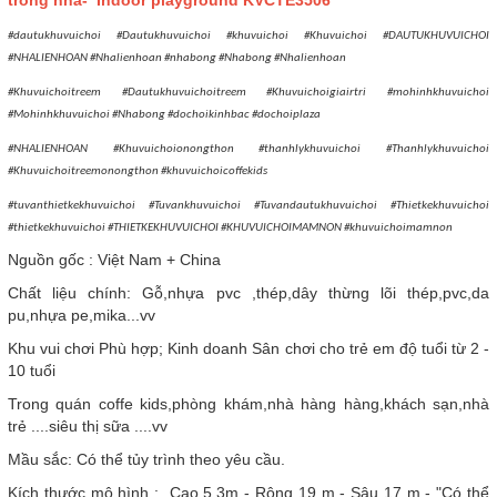
trong nhà- Indoor playground KVCTE3506
#dautukhuvuichoi #Dautukhuvuichoi #khuvuichoi #Khuvuichoi #DAUTUKHUVUICHOI
#NHALIENHOAN #Nhalienhoan #nhabong #Nhabong #Nhalienhoan
#Khuvuichoitreem #Dautukhuvuichoitreem #Khuvuichoigiairtri #mohinhkhuvuichoi
#Mohinhkhuvuichoi #Nhabong #dochoikinhbac #dochoiplaza
#NHALIENHOAN #Khuvuichoionongthon #thanhlykhuvuichoi #Thanhlykhuvuichoi
#Khuvuichoitreemonongthon #khuvuichoicoffekids
#tuvanthietkekhuvuichoi #Tuvankhuvuichoi #Tuvandautukhuvuichoi #Thietkekhuvuichoi
#thietkekhuvuichoi #THIETKEKHUVUICHOI #KHUVUICHOIMAMNON #khuvuichoimamnon
Nguồn gốc : Việt Nam + China
Chất liệu chính: Gỗ,nhựa pvc ,thép,dây thừng lõi thép,pvc,da
pu,nhựa pe,mika...vv
Khu vui chơi Phù hợp; Kinh doanh Sân chơi cho trẻ em độ tuổi từ 2 -
10 tuổi
Trong quán coffe kids,phòng khám,nhà hàng hàng,khách sạn,nhà
trẻ ....siêu thị sữa ....vv
Mầu sắc: Có thể tủy trình theo yêu cầu.
Kích thước mô hình : Cao 5.3m - Rộng 19 m - Sâu 17 m - "Có thể