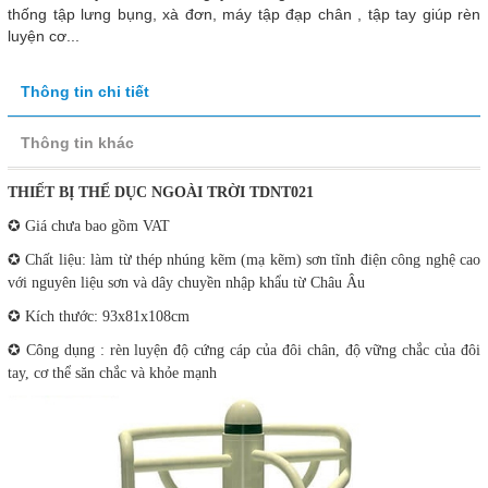
thống tập lưng bụng, xà đơn, máy tập đạp chân , tập tay giúp rèn
luyện cơ...
Thông tin chi tiết
Thông tin khác
THIẾT BỊ THỂ DỤC NGOÀI TRỜI TDNT021
✪ Giá chưa bao gồm VAT
✪ Chất liệu: làm từ thép nhúng kẽm (mạ kẽm) sơn tĩnh điện công nghệ cao
với nguyên liệu sơn và dây chuyền nhập khẩu từ Châu Âu
✪ Kích thước: 93x81x108cm
✪ Công dụng : rèn luyện độ cứng cáp của đôi chân, độ vững chắc của đôi
tay, cơ thể săn chắc và khỏe mạnh