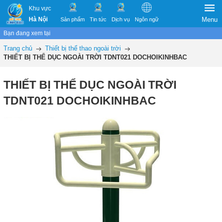
Khu vực
Hà Nội
Menu
Sản phẩm
Tin tức
Dịch vụ
Ngôn ngữ
Bạn đang xem tại
Trang chủ
Thiết bị thể thao ngoài trời
THIẾT BỊ THỂ DỤC NGOÀI TRỜI TDNT021 DOCHOIKINHBAC
THIẾT BỊ THỂ DỤC NGOÀI TRỜI
TDNT021 DOCHOIKINHBAC