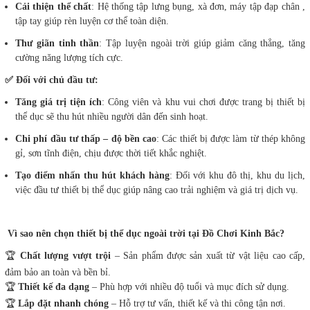
Cải thiện thể chất
: Hệ thống tập lưng bụng, xà đơn, máy tập đạp chân ,
tập tay giúp rèn luyện cơ thể toàn diện.
Thư giãn tinh thần
: Tập luyện ngoài trời giúp giảm căng thẳng, tăng
cường năng lượng tích cực.
✅ Đối với chủ đầu tư:
Tăng giá trị tiện ích
: Công viên và khu vui chơi được trang bị thiết bị
thể dục sẽ thu hút nhiều người dân đến sinh hoạt.
Chi phí đầu tư thấp – độ bền cao
: Các thiết bị được làm từ thép không
gỉ, sơn tĩnh điện, chịu được thời tiết khắc nghiệt.
Tạo điểm nhấn thu hút khách hàng
: Đối với khu đô thị, khu du lịch,
việc đầu tư thiết bị thể dục giúp nâng cao trải nghiệm và giá trị dịch vụ.
Vì sao nên chọn thiết bị thể dục ngoài trời tại Đồ Chơi Kinh Bắc?
🏆
Chất lượng vượt trội
– Sản phẩm được sản xuất từ vật liệu cao cấp,
đảm bảo an toàn và bền bỉ.
🏆
Thiết kế đa dạng
– Phù hợp với nhiều độ tuổi và mục đích sử dụng.
🏆
Lắp đặt nhanh chóng
– Hỗ trợ tư vấn, thiết kế và thi công tận nơi.