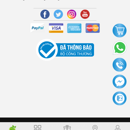
Copyright © 2006 Dochoikinhbac.com Alright reversed. Designed