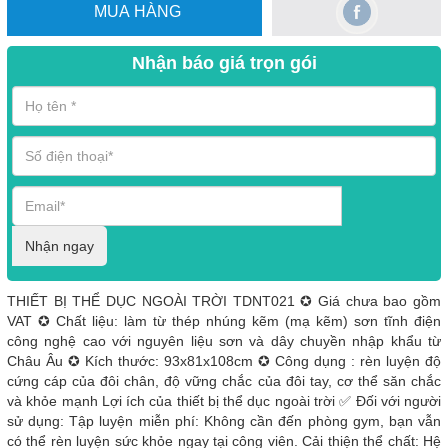
MUA HÀNG
Nhận báo giá trọn gói
Nhận ngay
THIẾT BỊ THỂ DỤC NGOÀI TRỜI TDNT021 ✪ Giá chưa bao gồm
VAT ✪ Chất liệu: làm từ thép nhúng kẽm (mạ kẽm) sơn tĩnh điện
công nghệ cao với nguyên liệu sơn và dây chuyền nhập khẩu từ
Châu Âu ✪ Kích thước: 93x81x108cm ✪ Công dụng : rèn luyện độ
cứng cáp của đôi chân, độ vững chắc của đôi tay, cơ thể săn chắc
và khỏe mạnh Lợi ích của thiết bị thể dục ngoài trời ✅ Đối với người
sử dụng: Tập luyện miễn phí: Không cần đến phòng gym, bạn vẫn
có thể rèn luyện sức khỏe ngay tại công viên. Cải thiện thể chất: Hệ