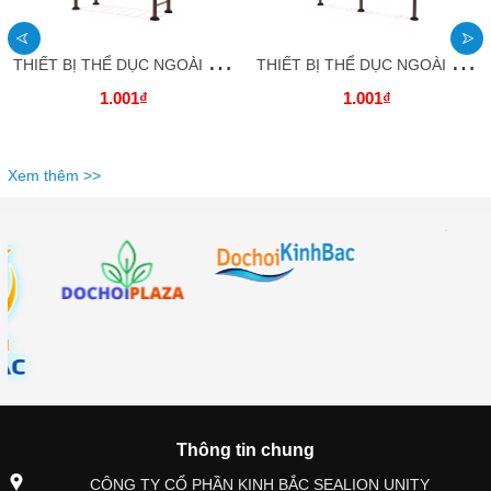
T
HIẾT BỊ THỂ DỤC NGOÀI TRỜI_ Xà đơn công viên _TDNTKB09 DOCHOIKINHBAC
T
HIẾT BỊ THỂ DỤC NGOÀI TRỜI_ Máy tập vai đôi _TDNTKB08 DOCHOIKINHBAC
1.001₫
1.001₫
Xem thêm >>
Thông tin chung
CÔNG TY CỔ PHẦN KINH BẮC SEALION UNITY