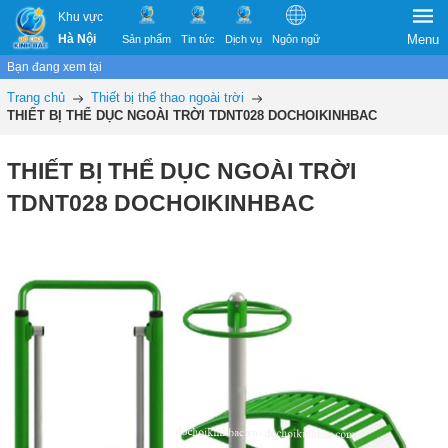
Khu vực
Hà Nội
Menu
Sản phẩm
Tin tức
Dịch vụ
Ngôn ngữ
Bạn đang xem tại
Trang chủ
Thiết bị thể thao ngoài trời
THIẾT BỊ THỂ DỤC NGOÀI TRỜI TDNT028 DOCHOIKINHBAC
THIẾT BỊ THỂ DỤC NGOÀI TRỜI
TDNT028 DOCHOIKINHBAC