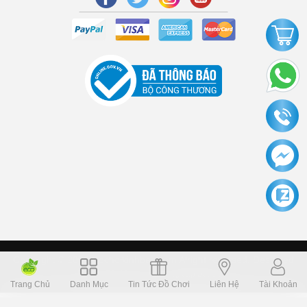
Copyright © 2006 Dochoikinhbac.com Alright reversed. Designed
Dochoikinhbac.vn
.
cung cấp bởi sapo
Trang Chủ
Danh Mục
Tin Tức Đồ Chơi
Liên Hệ
Tài Khoản