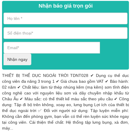
Nhận báo giá trọn gói
Nhận ngay
THIẾT BỊ THỂ DỤC NGOÀI TRỜI TDNT028 ✔ Dụng cụ thể dục
công viên đa năng 3 trong 1 ✔ Giá chưa bao gồm VAT ✔ Bảo hành:
02 năm ✔ Chất liệu: làm từ thép nhúng kẽm (mạ kẽm) sơn tĩnh điện
công nghệ cao với nguyên liệu sơn và dây chuyền nhập khẩu từ
Châu Âu ✔ Màu sắc: có thể thiết kế màu sắc theo yêu cầu ✔ Công
dụng: Tập đi bộ trên không, xoay eo, lưng bụng Lợi ích của thiết bị
thể dục ngoài trời ✅ Đối với người sử dụng: Tập luyện miễn phí:
Không cần đến phòng gym, bạn vẫn có thể rèn luyện sức khỏe ngay
tại công viên. Cải thiện thể chất: Hệ thống tập lưng bụng, xà đơn,
máy...