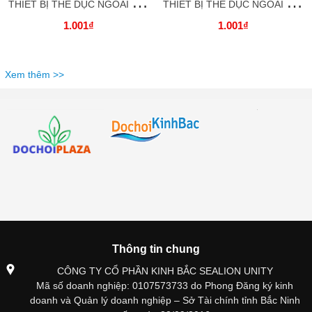
T
HIẾT BỊ THỂ DỤC NGOÀI TRỜI_ Xà đơn công viên _TDNTKB09 DOCHOIKINHBAC
T
HIẾT BỊ THỂ DỤC NGOÀI TRỜI_ Máy tập vai đôi _TDNTKB08 DOCHOIKINHBAC
1.001₫
1.001₫
Xem thêm >>
Thông tin chung
CÔNG TY CỔ PHẦN KINH BẮC SEALION UNITY
Mã số doanh nghiệp: 0107573733 do Phong Đăng ký kinh
doanh và Quản lý doanh nghiệp – Sở Tài chính tỉnh Bắc Ninh