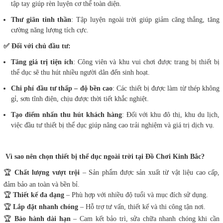
tập tay giúp rèn luyện cơ thể toàn diện.
Thư giãn tinh thần
: Tập luyện ngoài trời giúp giảm căng thẳng, tăng
cường năng lượng tích cực.
✅ Đối với chủ đầu tư:
Tăng giá trị tiện ích
: Công viên và khu vui chơi được trang bị thiết bị
thể dục sẽ thu hút nhiều người dân đến sinh hoạt.
Chi phí đầu tư thấp – độ bền cao
: Các thiết bị được làm từ thép không
gỉ, sơn tĩnh điện, chịu được thời tiết khắc nghiệt.
Tạo điểm nhấn thu hút khách hàng
: Đối với khu đô thị, khu du lịch,
việc đầu tư thiết bị thể dục giúp nâng cao trải nghiệm và giá trị dịch vụ.
Vì sao nên chọn thiết bị thể dục ngoài trời tại Đồ Chơi Kinh Bắc?
🏆
Chất lượng vượt trội
– Sản phẩm được sản xuất từ vật liệu cao cấp,
đảm bảo an toàn và bền bỉ.
🏆
Thiết kế đa dạng
– Phù hợp với nhiều độ tuổi và mục đích sử dụng.
🏆
Lắp đặt nhanh chóng
– Hỗ trợ tư vấn, thiết kế và thi công tận nơi.
🏆
Bảo hành dài hạn
– Cam kết bảo trì, sửa chữa nhanh chóng khi cần