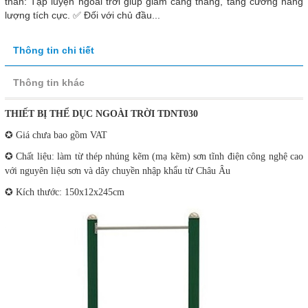
thần: Tập luyện ngoài trời giúp giảm căng thẳng, tăng cường năng
lượng tích cực. ✅ Đối với chủ đầu...
Thông tin chi tiết
Thông tin khác
THIẾT BỊ THỂ DỤC NGOÀI TRỜI TDNT030
✪ Giá chưa bao gồm VAT
✪ Chất liệu: làm từ thép nhúng kẽm (mạ kẽm) sơn tĩnh điện công nghệ cao
với nguyên liệu sơn và dây chuyền nhập khẩu từ Châu Âu
✪ Kích thước: 150x12x245cm