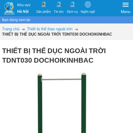
Khu vực
Hà Nội
Menu
Sản phẩm
Tin tức
Dịch vụ
Ngôn ngữ
Bạn đang xem tại
Trang chủ
Thiết bị thể thao ngoài trời
THIẾT BỊ THỂ DỤC NGOÀI TRỜI TDNT030 DOCHOIKINHBAC
THIẾT BỊ THỂ DỤC NGOÀI TRỜI
TDNT030 DOCHOIKINHBAC