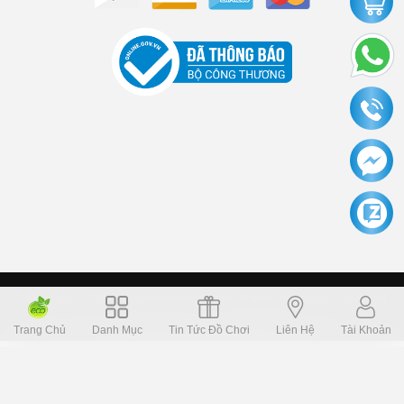
Copyright © 2006 Dochoikinhbac.com Alright reversed. Designed
Dochoikinhbac.vn
.
cung cấp bởi sapo
Trang Chủ
Danh Mục
Tin Tức Đồ Chơi
Liên Hệ
Tài Khoản