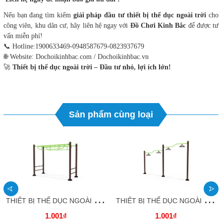
Nếu bạn đang tìm kiếm
giải pháp đầu tư thiết bị thể dục ngoài trời
cho
công viên, khu dân cư, hãy liên hệ ngay với
Đồ Chơi Kinh Bắc
để được tư
vấn miễn phí!
📞 Hotline:1900633469-0948587679-0823937679
🌐 Website: Dochoikinhbac.com / Dochoikinhbac.vn
🚀
Thiết bị thể dục ngoài trời – Đầu tư nhỏ, lợi ích lớn!
Sản phẩm cùng loại
T
HIẾT BỊ THỂ DỤC NGOÀI TRỜI_ Xà đơn công viên _TDNTKB09 DOCHOIKINHBAC
T
HIẾT BỊ THỂ DỤC NGOÀI TRỜI_ Máy tập vai đôi _TDNTKB08 DOCHOIKINHBAC
1.001₫
1.001₫