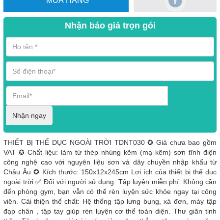
MUA HÀNG
Nhận báo giá trọn gói
Nhận ngay
THIẾT BỊ THỂ DỤC NGOÀI TRỜI TDNT030 ✪ Giá chưa bao gồm
VAT ✪ Chất liệu: làm từ thép nhúng kẽm (mạ kẽm) sơn tĩnh điện
công nghệ cao với nguyên liệu sơn và dây chuyền nhập khẩu từ
Châu Âu ✪ Kích thước: 150x12x245cm Lợi ích của thiết bị thể dục
ngoài trời ✅ Đối với người sử dụng: Tập luyện miễn phí: Không cần
đến phòng gym, bạn vẫn có thể rèn luyện sức khỏe ngay tại công
viên. Cải thiện thể chất: Hệ thống tập lưng bụng, xà đơn, máy tập
đạp chân , tập tay giúp rèn luyện cơ thể toàn diện. Thư giãn tinh