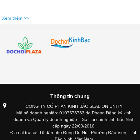
Xem thêm >>
Thông tin chung
CÔNG TY CỔ PHẦN KINH BẮC SEALION UNITY
Mã số doanh nghiệp: 0107573733 do Phong Đăng ký kinh
doanh và Quản lý doanh nghiệp – Sở Tài chính tỉnh Bắc Ninh
cấp ngày 22/09/2016.
Địa chỉ trụ sở: Tổ dân phố Đông Du Núi, Phường Đào Viên, Tỉnh
Bắc Ninh, Việt Nam