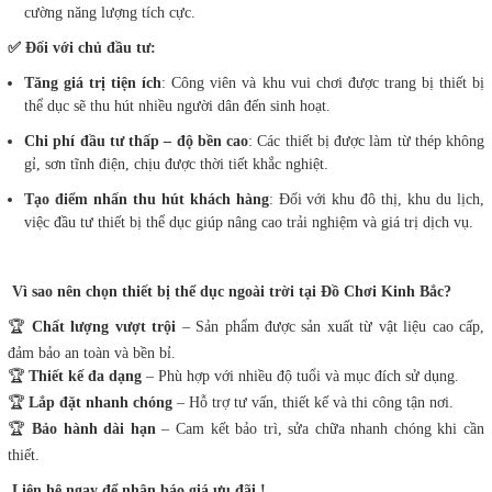
cường năng lượng tích cực.
✅ Đối với chủ đầu tư:
Tăng giá trị tiện ích
: Công viên và khu vui chơi được trang bị thiết bị
thể dục sẽ thu hút nhiều người dân đến sinh hoạt.
Chi phí đầu tư thấp – độ bền cao
: Các thiết bị được làm từ thép không
gỉ, sơn tĩnh điện, chịu được thời tiết khắc nghiệt.
Tạo điểm nhấn thu hút khách hàng
: Đối với khu đô thị, khu du lịch,
việc đầu tư thiết bị thể dục giúp nâng cao trải nghiệm và giá trị dịch vụ.
Vì sao nên chọn thiết bị thể dục ngoài trời tại Đồ Chơi Kinh Bắc?
🏆
Chất lượng vượt trội
– Sản phẩm được sản xuất từ vật liệu cao cấp,
đảm bảo an toàn và bền bỉ.
🏆
Thiết kế đa dạng
– Phù hợp với nhiều độ tuổi và mục đích sử dụng.
🏆
Lắp đặt nhanh chóng
– Hỗ trợ tư vấn, thiết kế và thi công tận nơi.
🏆
Bảo hành dài hạn
– Cam kết bảo trì, sửa chữa nhanh chóng khi cần
thiết.
Liên hệ ngay để nhận báo giá ưu đãi !