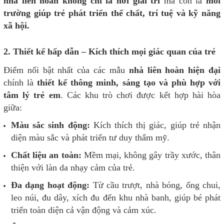
nhà liên hoàn không chỉ là nơi giải trí
mà còn là
môi
trường giúp trẻ phát triển thể chất, trí tuệ và kỹ năng
xã hội.
2. Thiết kế hấp dẫn – Kích thích mọi giác quan của trẻ
Điểm nổi bật nhất của các mẫu
nhà liên hoàn hiện đại
chính là
thiết kế thông minh, sáng tạo và phù hợp với
tâm lý trẻ em
. Các khu trò chơi được kết hợp hài hòa
giữa:
Màu sắc sinh động:
Kích thích thị giác, giúp trẻ nhận
diện màu sắc và phát triển tư duy thẩm mỹ.
Chất liệu an toàn:
Mềm mại, không gây trầy xước, thân
thiện với làn da nhạy cảm của trẻ.
Đa dạng hoạt động:
Từ cầu trượt, nhà bóng, ống chui,
leo núi, đu dây, xích đu đến khu nhà banh, giúp bé phát
triển toàn diện cả vận động và cảm xúc.