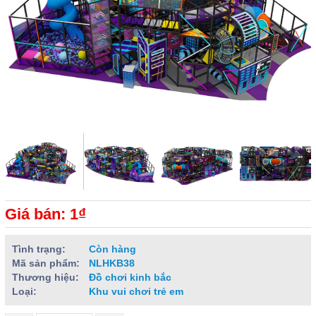
Giá bán: 1₫
Tình trạng:
Còn hàng
Mã sản phẩm:
NLHKB38
Thương hiệu:
Đồ chơi kinh bắc
Loại:
Khu vui chơi trẻ em