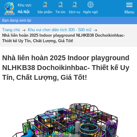
Khu vực
Hà Nội
Menu
Sản phẩm
Tin tức
Dịch vụ
Ngôn ngữ
Bạn đang xem tại
Trang chủ
Khu vui chơi diện tích 300 - 500 m2
Nhà liên hoàn 2025 Indoor playground NLHKB38 Dochoikinhbac-
Thiết kế Uy Tín, Chất Lượng, Giá Tốt!
Nhà liên hoàn 2025 Indoor playground
NLHKB38 Dochoikinhbac- Thiết kế Uy
Tín, Chất Lượng, Giá Tốt!