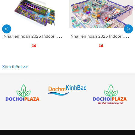
N
hà liên hoàn 2025 Indoor playground NLHKB73 Dochoikinhbac- Thiết Kế Đẹp Độc Đáo
N
hà liên hoàn 2025 Indoor playground NLHKB64 Dochoikinhbac- Thiết Kế Đẹp Độc Đáo
1₫
1₫
Xem thêm >>