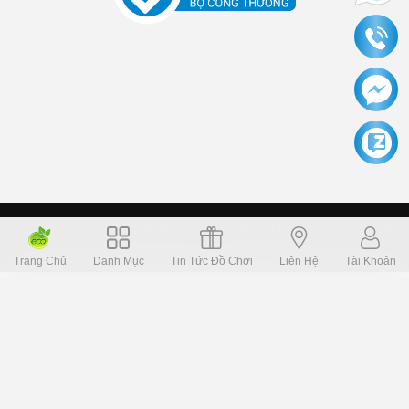
Copyright © 2006 Dochoikinhbac.com Alright reversed. Designed
Dochoikinhbac.vn
.
cung cấp bởi sapo
Trang Chủ
Danh Mục
Tin Tức Đồ Chơi
Liên Hệ
Tài Khoản