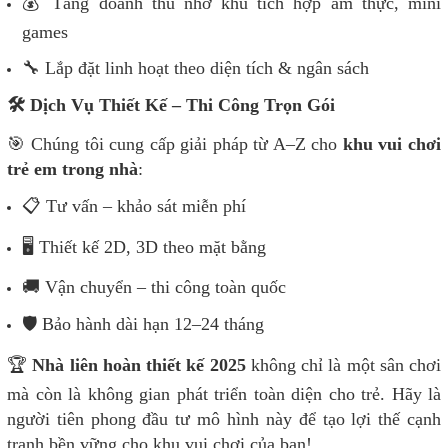
💰 Tăng doanh thu nhờ khu tích hợp ẩm thực, mini
games
🔧 Lắp đặt linh hoạt theo diện tích & ngân sách
🛠️ Dịch Vụ Thiết Kế – Thi Công Trọn Gói
🎯 Chúng tôi cung cấp giải pháp từ A–Z cho
khu vui chơi
trẻ em trong nhà
:
📋 Tư vấn – khảo sát miễn phí
🖥️ Thiết kế 2D, 3D theo mặt bằng
🚚 Vận chuyển – thi công toàn quốc
🛡️ Bảo hành dài hạn 12–24 tháng
🏆
Nhà liên hoàn thiết kế 2025
không chỉ là một sân chơi
mà còn là không gian phát triển toàn diện cho trẻ. Hãy là
người tiên phong đầu tư mô hình này để tạo lợi thế cạnh
tranh bền vững cho khu vui chơi của bạn!