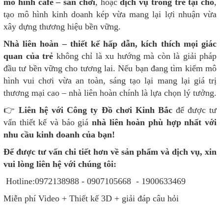
mô hình cafe – sân chơi
, hoặc
dịch vụ trông trẻ tại chỗ
,
tạo mô hình kinh doanh kép vừa mang lại lợi nhuận vừa
xây dựng thương hiệu bền vững.
Nhà liên hoàn – thiết kế hấp dẫn, kích thích mọi giác
quan của trẻ
không chỉ là xu hướng mà còn là giải pháp
đầu tư bền vững cho tương lai. Nếu bạn đang tìm kiếm mô
hình vui chơi vừa an toàn, sáng tạo lại mang lại giá trị
thương mại cao – nhà liên hoàn chính là lựa chọn lý tưởng.
👉
Liên hệ với Công ty Đồ chơi Kinh Bắc
để được tư
vấn thiết kế và báo giá
nhà liên hoàn phù hợp nhất với
nhu cầu kinh doanh của bạn!
Để được tư vấn chi tiết hơn về sản phẩm và dịch vụ, xin
vui lòng liên hệ với chúng tôi:
Hotline:0972138988 - 0907105668 - 1900633469
Miễn phí Video + Thiết kế 3D + giải đáp câu hỏi