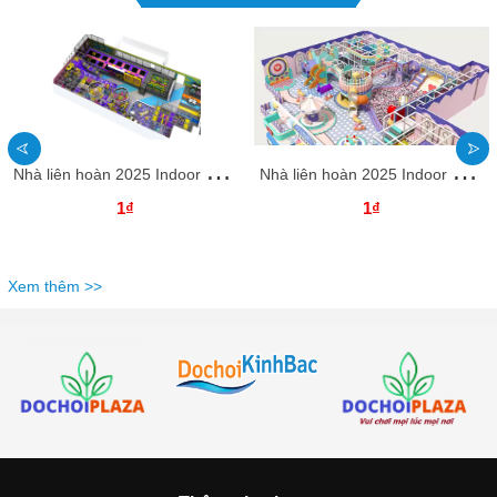
N
hà liên hoàn 2025 Indoor playground NLHKB73 Dochoikinhbac- Thiết Kế Đẹp Độc Đáo
N
hà liên hoàn 2025 Indoor playground NLHKB64 Dochoikinhbac- Thiết Kế Đẹp Độc Đáo
1₫
1₫
Xem thêm >>