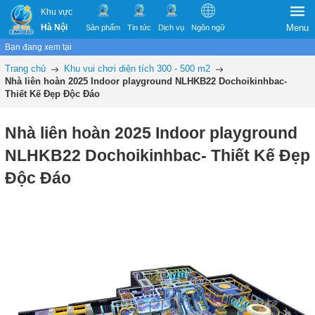
Khu vực
Hà Nội
Menu
Sản phẩm
Tin tức
Dịch vụ
Ngôn ngữ
Bạn đang xem tại
Trang chủ
Khu vui chơi diện tích 300 - 500 m2
Nhà liên hoàn 2025 Indoor playground NLHKB22 Dochoikinhbac-
Thiết Kế Đẹp Độc Đáo
Nhà liên hoàn 2025 Indoor playground
NLHKB22 Dochoikinhbac- Thiết Kế Đẹp
Độc Đáo