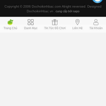
Copyright © 2006 Dochoikinhbac.com Alright reversed. Designed
Dochoikinhbac.vn
.
cung cấp bởi sapo
Trang Chủ
Danh Mục
Tin Tức Đồ Chơi
Liên Hệ
Tài Khoản