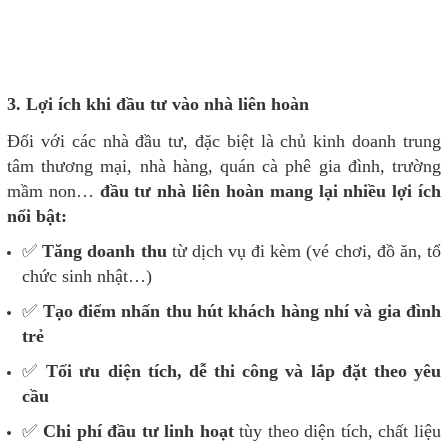
3. Lợi ích khi đầu tư vào nhà liên hoàn
Đối với các nhà đầu tư, đặc biệt là chủ kinh doanh trung
tâm thương mại, nhà hàng, quán cà phê gia đình, trường
mầm non…
đầu tư nhà liên hoàn mang lại nhiều lợi ích
nổi bật:
✅
Tăng doanh thu
từ dịch vụ đi kèm (vé chơi, đồ ăn, tổ
chức sinh nhật…)
✅
Tạo điểm nhấn thu hút khách hàng nhí và gia đình
trẻ
✅
Tối ưu diện tích, dễ thi công và lắp đặt theo yêu
cầu
✅
Chi phí đầu tư linh hoạt
tùy theo diện tích, chất liệu