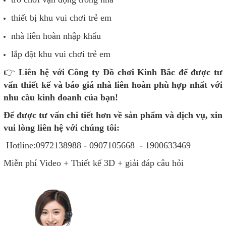
thiết bị khu vui chơi trẻ em
nhà liên hoàn nhập khẩu
lắp đặt khu vui chơi trẻ em
👉
Liên hệ với Công ty Đồ chơi Kinh Bắ
c
để được tư
vấn thiết kế và báo giá
nhà liên hoàn phù hợp nhất với
nhu cầu kinh doanh của bạn!
Để được tư vấn chi tiết hơn về sản phẩm và dịch vụ, xin
vui lòng liên hệ với chúng tôi:
Hotline:0972138988 - 0907105668 - 1900633469
Miễn phí Video + Thiết kế 3D + giải đáp câu hỏi