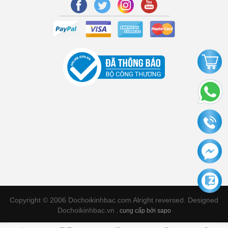
Copyright © 2006 Dochoikinhbac.com Alright reversed. Designed
Dochoikinhbac.vn
.
cung cấp bởi sapo