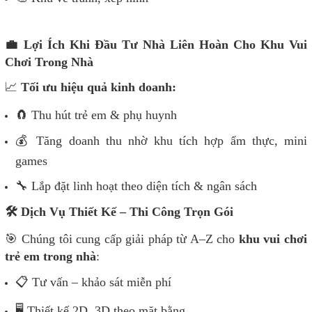
💼 Lợi Ích Khi Đầu Tư Nhà Liên Hoàn Cho Khu Vui
Chơi Trong Nhà
📈
Tối ưu hiệu quả kinh doanh:
🧲 Thu hút trẻ em & phụ huynh
💰 Tăng doanh thu nhờ khu tích hợp ẩm thực, mini
games
🔧 Lắp đặt linh hoạt theo diện tích & ngân sách
🛠️ Dịch Vụ Thiết Kế – Thi Công Trọn Gói
🎯 Chúng tôi cung cấp giải pháp từ A–Z cho
khu vui chơi
trẻ em trong nhà
:
📋 Tư vấn – khảo sát miễn phí
🖥️ Thiết kế 2D, 3D theo mặt bằng