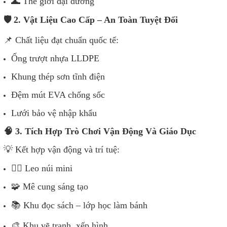
🌊 Thế giới đại dương
🛡️ 2. Vật Liệu Cao Cấp – An Toàn Tuyệt Đối
📌 Chất liệu đạt chuẩn quốc tế:
Ống trượt nhựa LLDPE
Khung thép sơn tĩnh điện
Đệm mút EVA chống sốc
Lưới bảo vệ nhập khẩu
🧠 3. Tích Hợp Trò Chơi Vận Động Và Giáo Dục
💡 Kết hợp vận động và trí tuệ:
🧗‍♂️ Leo núi mini
🧩 Mê cung sáng tạo
📚 Khu đọc sách – lớp học làm bánh
🎨 Khu vẽ tranh, xếp hình