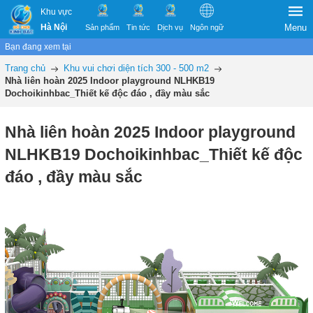
Khu vực
Hà Nội
Menu
Sản phẩm
Tin tức
Dịch vụ
Ngôn ngữ
Bạn đang xem tại
Trang chủ
Khu vui chơi diện tích 300 - 500 m2
Nhà liên hoàn 2025 Indoor playground NLHKB19
Dochoikinhbac_Thiết kế độc đáo , đầy màu sắc
Nhà liên hoàn 2025 Indoor playground
NLHKB19 Dochoikinhbac_Thiết kế độc
đáo , đầy màu sắc