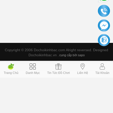
Copyright © 2006 Dochoikinhbac.com Alright reversed. Designed
Dochoikinhbac.vn
.
cung cấp bởi sapo
Trang Chủ
Danh Mục
Tin Tức Đồ Chơi
Liên Hệ
Tài Khoản