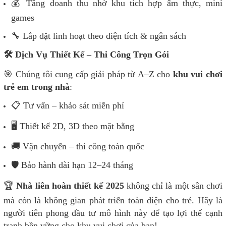
💰 Tăng doanh thu nhờ khu tích hợp ẩm thực, mini
games
🔧 Lắp đặt linh hoạt theo diện tích & ngân sách
🛠️ Dịch Vụ Thiết Kế – Thi Công Trọn Gói
🎯 Chúng tôi cung cấp giải pháp từ A–Z cho
khu vui chơi
trẻ em trong nhà
:
📋 Tư vấn – khảo sát miễn phí
🖥️ Thiết kế 2D, 3D theo mặt bằng
🚚 Vận chuyển – thi công toàn quốc
🛡️ Bảo hành dài hạn 12–24 tháng
🏆
Nhà liên hoàn thiết kế 2025
không chỉ là một sân chơi
mà còn là không gian phát triển toàn diện cho trẻ. Hãy là
người tiên phong đầu tư mô hình này để tạo lợi thế cạnh
tranh bền vững cho khu vui chơi của bạn!