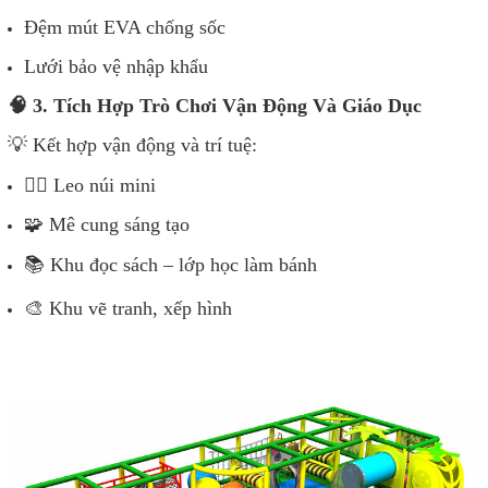
Đệm mút EVA chống sốc
Lưới bảo vệ nhập khẩu
🧠 3. Tích Hợp Trò Chơi Vận Động Và Giáo Dục
💡 Kết hợp vận động và trí tuệ:
🧗‍♂️ Leo núi mini
🧩 Mê cung sáng tạo
📚 Khu đọc sách – lớp học làm bánh
🎨 Khu vẽ tranh, xếp hình