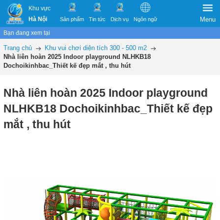
Khu vực
Hà Nội
Menu
Sản phẩm
Tin tức
Dịch vụ
Ngôn ngữ
Bạn đang xem tại
Trang chủ
Khu vui chơi diện tích 300 - 500 m2
Nhà liên hoàn 2025 Indoor playground NLHKB18
Dochoikinhbac_Thiết kế đẹp mắt , thu hút
Nhà liên hoàn 2025 Indoor playground
NLHKB18 Dochoikinhbac_Thiết kế đẹp
mắt , thu hút