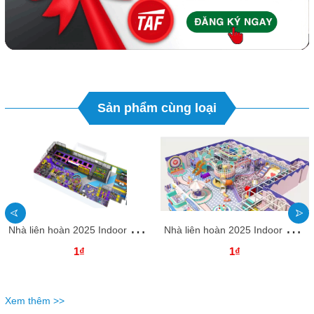
Sản phẩm cùng loại
N
hà liên hoàn 2025 Indoor playground NLHKB73 Dochoikinhbac- Thiết Kế Đẹp Độc Đáo
N
hà liên hoàn 2025 Indoor playground NLHKB64 Dochoikinhbac- Thiết Kế Đẹp Độc Đáo
1₫
1₫
Xem thêm >>