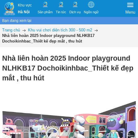
Khu vực
Hà Nội
Menu
Sản phẩm
Tin tức
Dịch vụ
Ngôn ngữ
Bạn đang xem tại
Trang chủ
Khu vui chơi diện tích 300 - 500 m2
Nhà liên hoàn 2025 Indoor playground NLHKB17
Dochoikinhbac_Thiết kế đẹp mắt , thu hút
Nhà liên hoàn 2025 Indoor playground
NLHKB17 Dochoikinhbac_Thiết kế đẹp
mắt , thu hút