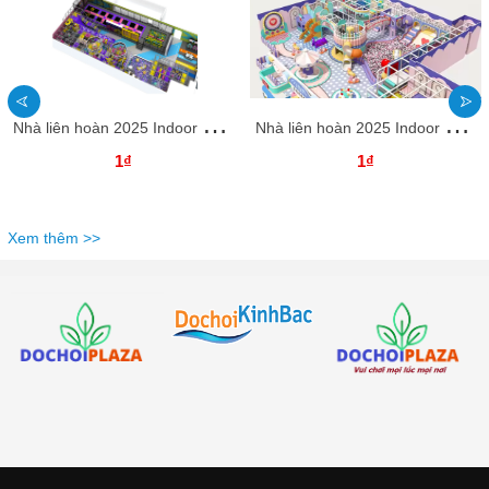
N
hà liên hoàn 2025 Indoor playground NLHKB73 Dochoikinhbac- Thiết Kế Đẹp Độc Đáo
N
hà liên hoàn 2025 Indoor playground NLHKB64 Dochoikinhbac- Thiết Kế Đẹp Độc Đáo
1₫
1₫
Xem thêm >>