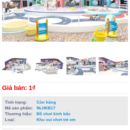
Giá bán: 1₫
Tình trạng:
Còn hàng
Mã sản phẩm:
NLHKB17
Thương hiệu:
Đồ chơi kinh bắc
Loại:
Khu vui chơi trẻ em