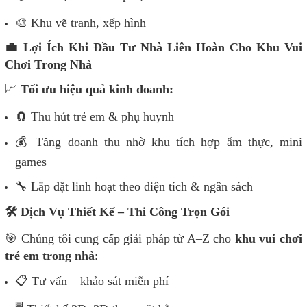
🎨
Khu vẽ tranh, xếp hình
💼
Lợi Ích Khi Đầu Tư Nhà Liên Hoàn Cho Khu Vui
Chơi Trong Nhà
📈
Tối ưu hiệu quả kinh doanh:
🧲 Thu hút trẻ em & phụ huynh
💰
Tăng doanh thu nhờ khu tích hợp ẩm thực, mini
games
🔧
Lắp đặt linh hoạt theo diện tích & ngân sách
🛠
️ Dịch Vụ Thiết Kế – Thi Công Trọn Gói
🎯
Chúng tôi cung cấp giải pháp từ A–Z cho
khu vui chơi
trẻ em trong nhà
:
📋
Tư vấn – khảo sát miễn phí