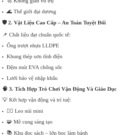
🚀
Không gian vũ trụ
🌊
Thế giới đại dương
🛡
️ 2. Vật Liệu Cao Cấp – An Toàn Tuyệt Đối
📌
Chất liệu đạt chuẩn quốc tế:
Ống trượt nhựa LLDPE
Khung thép sơn tĩnh điện
Đệm mút EVA chống sốc
Lưới bảo vệ nhập khẩu
🧠 3. Tích Hợp Trò Chơi Vận Động Và Giáo Dục
💡
Kết hợp vận động và trí tuệ:
🧗‍♂️ Leo núi mini
🧩 Mê cung sáng tạo
📚
Khu đọc sách – lớp học làm bánh