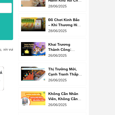
Hành Khu Vui Chơi
3 Thế Hệ – Tối Đa
28/06/2025
Hóa Doanh Thu
Mỗi Lượt Chơi
Đồ Chơi Kinh Bắc
– Khi Thương Hiệu
Vững Mạnh Bắt
28/06/2025
Đầu Từ Niềm Tin
Của Ông Lớn
Khai Trương
Thành Công:
, xin vui
Khách Nườm
26/06/2025
Nượp, Lợi Nhuận
Bùng Nổ – Bí
Thị Trường Mới,
Quyết Là Gì?
Cạnh Tranh Thấp –
Trampoline Park Là
26/06/2025
Lựa Chọn Vàng
Không Cần Nhân
Viên, Không Cần
Cửa Hàng – Chỉ
26/06/2025
Cần Máy Bán
Hàng!