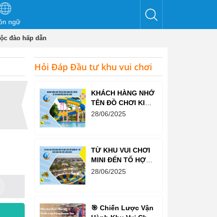
ôn ngữ
độc đào hấp dẫn
Hỏi Đáp Đầu tư khu vui chơi
KHÁCH HÀNG NHỚ
TÊN ĐỒ CHƠI KINH
BẮC TRƯỚC CẢ
28/06/2025
KHI NGHĨ ĐẾN KHU
VUI CHƠI
TỪ KHU VUI CHƠI
MINI ĐẾN TỔ HỢP
GIẢI TRÍ NGHÌN M²
28/06/2025
– ĐỒ CHƠI KINH
BẮC ĐỀU LÀM
ĐƯỢC!
🎯 Chiến Lược Vận