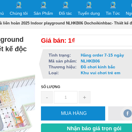
hủ
Chúng tôi
Sản Phẩm
Đối tác
Tuyển dụng
Tin Tức
Ng
à liên hoàn 2025 Indoor playground NLHKB06 Dochoikinhbac- Thiết kế 
yground
Giá bán: 1₫
t kế độc
Tình trạng:
Hàng order 7-15 ngày
Mã sản phẩm:
NLHKB06
Thương hiệu:
Đồ chơi kinh bắc
Loại:
Khu vui chơi trẻ em
SỐ LƯỢNG
-
+
MUA HÀNG
Nhận báo giá trọn gói