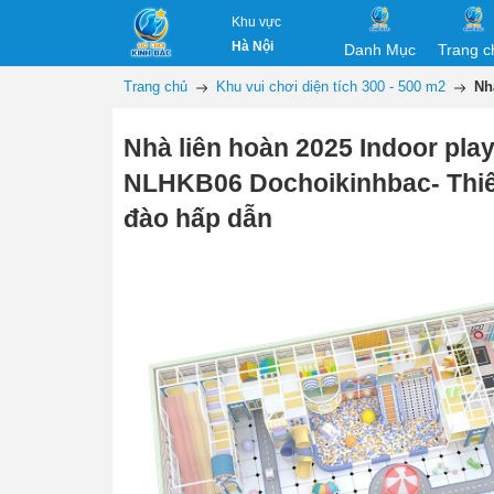
Khu vực
Hà Nội
Danh Mục
Trang c
Trang chủ
Khu vui chơi diện tích 300 - 500 m2
Nh
Nhà liên hoàn 2025 Indoor pla
NLHKB06 Dochoikinhbac- Thiế
đào hấp dẫn