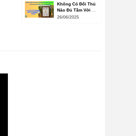
Không Có Đối Thủ
Nào Đủ Tầm Với Đồ
Chơi Kinh Bắc
26/06/2025
Trong Ngành Vui
Chơi Tại Việt Nam