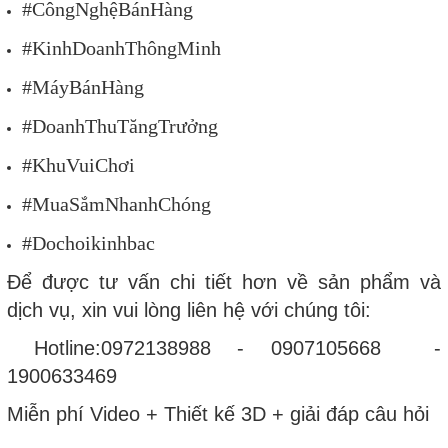
#CôngNghệBánHàng
#KinhDoanhThôngMinh
#MáyBánHàng
#DoanhThuTăngTrưởng
#KhuVuiChơi
#MuaSắmNhanhChóng
#Dochoikinhbac
Để được tư vấn chi tiết hơn về sản phẩm và
dịch vụ, xin vui lòng liên hệ với chúng tôi:
Hotline:0972138988 - 0907105668 -
1900633469
Miễn phí Video + Thiết kế 3D + giải đáp câu hỏi