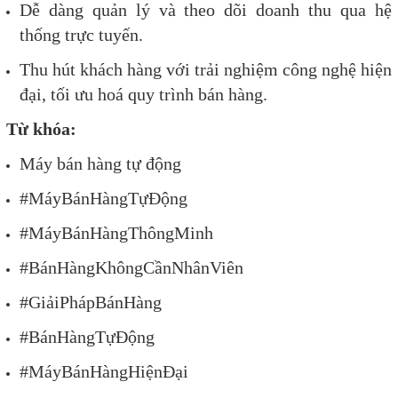
Dễ dàng quản lý và theo dõi doanh thu qua hệ
thống trực tuyến.
Thu hút khách hàng với trải nghiệm công nghệ hiện
đại, tối ưu hoá quy trình bán hàng.
Từ
khóa:
Máy bán hàng tự động
#MáyBánHàngTựĐộng
#MáyBánHàngThôngMinh
#BánHàngKhôngCầnNhânViên
#GiảiPhápBánHàng
#BánHàngTựĐộng
#MáyBánHàngHiệnĐại