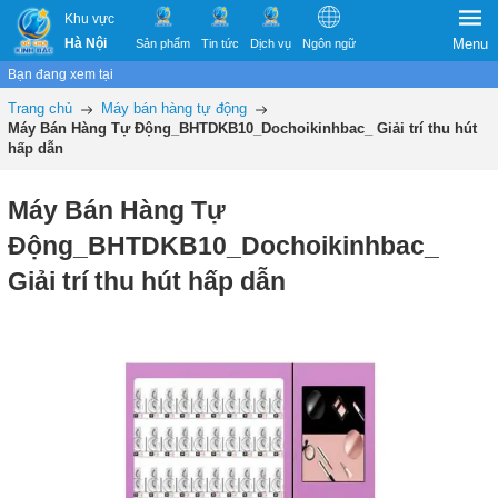
Khu vực
Hà Nội
Menu
Sản phẩm
Tin tức
Dịch vụ
Ngôn ngữ
Bạn đang xem tại
Trang chủ
Máy bán hàng tự động
Máy Bán Hàng Tự Động_BHTDKB10_Dochoikinhbac_ Giải trí thu hút
hấp dẫn
Máy Bán Hàng Tự
Động_BHTDKB10_Dochoikinhbac_
Giải trí thu hút hấp dẫn