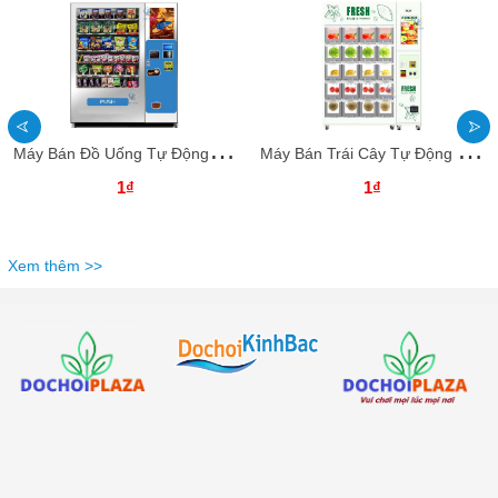
M
áy Bán Đồ Uống Tự Động BHTDKB23 Dochoikinhbac _ Giải trí thu hút hấp dẫn
M
áy Bán Trái Cây Tự Động BHTDKB22 Dochoikinhbac _ Giải trí thu hút hấp dẫn
1₫
1₫
Xem thêm >>