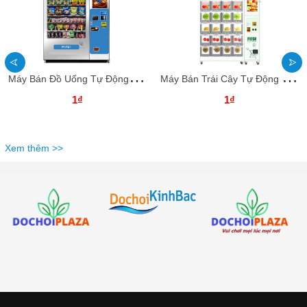
M
áy Bán Đồ Uống Tự Động BHTDKB23 Dochoikinhbac _ Giải trí thu hút hấp dẫn
M
áy Bán Trái Cây Tự Động BHTDKB22 Dochoikinhbac _ Giải trí thu hút hấp dẫn
1₫
1₫
Xem thêm >>