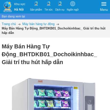
Khu vực
Hà Nội
Menu
Sản phẩm
Tin tức
Dịch vụ
Ngôn ngữ
Bạn đang xem tại
Trang chủ
Máy bán hàng tự động
Máy Bán Hàng Tự Động_BHTDKB01_Dochoikinhbac_ Giải trí thu hút
hấp dẫn
Máy Bán Hàng Tự
Động_BHTDKB01_Dochoikinhbac_
Giải trí thu hút hấp dẫn