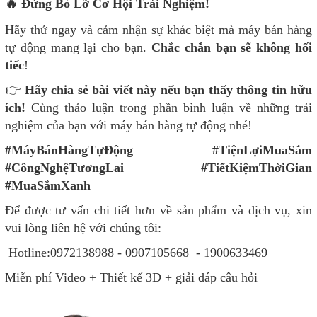
🔥 Đừng Bỏ Lỡ Cơ Hội Trải Nghiệm!
Hãy thử ngay và cảm nhận sự khác biệt mà máy bán hàng
tự động mang lại cho bạn.
Chắc chắn bạn sẽ không hối
tiếc
!
👉
Hãy chia sẻ bài viết này nếu bạn thấy thông tin hữu
ích!
Cùng thảo luận trong phần bình luận về những trải
nghiệm của bạn với máy bán hàng tự động nhé!
#MáyBánHàngTựĐộng #TiệnLợiMuaSắm
#CôngNghệTươngLai #TiếtKiệmThờiGian
#MuaSắmXanh
Để được tư vấn chi tiết hơn về sản phẩm và dịch vụ, xin
vui lòng liên hệ với chúng tôi:
Hotline:0972138988 - 0907105668 - 1900633469
Miễn phí Video + Thiết kế 3D + giải đáp câu hỏi