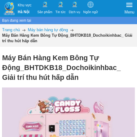
Khu vực
Hà Nội
Menu
Sản phẩm
Tin tức
Dịch vụ
Ngôn ngữ
Bạn đang xem tại
Trang chủ
Máy bán hàng tự động
Máy Bán Hàng Kem Bông Tự Động_BHTDKB18_Dochoikinhbac_ Giải
trí thu hút hấp dẫn
Máy Bán Hàng Kem Bông Tự
Động_BHTDKB18_Dochoikinhbac_
Giải trí thu hút hấp dẫn