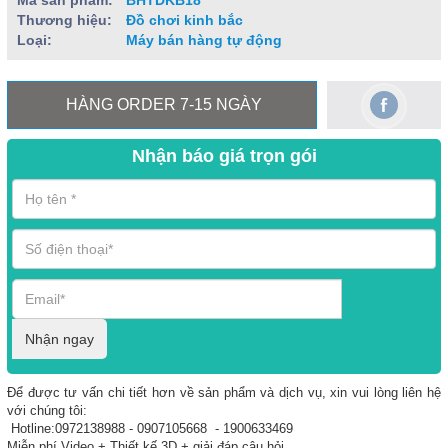
Mã sản phẩm:
BHTDKB18
Thương hiệu:
Đồ chơi kinh bắc
Loại:
Máy bán hàng tự động
HÀNG ORDER 7-15 NGÀY
Nhận báo giá trọn gói
Nhận ngay
Để được tư vấn chi tiết hơn về sản phẩm và dịch vụ, xin vui lòng liên hệ
với chúng tôi:
Hotline:0972138988 - 0907105668 - 1900633469
Miễn phí Video + Thiết kế 3D + giải đáp câu hỏi