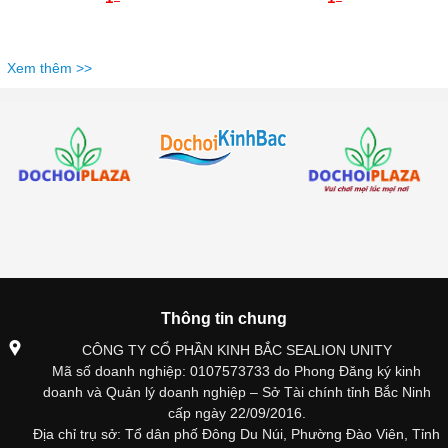
Xem thêm >>
Thông tin chung
CÔNG TY CỔ PHẦN KINH BẮC SEALION UNITY
Mã số doanh nghiệp: 0107573733 do Phong Đăng ký kinh
doanh và Quản lý doanh nghiệp – Sở Tài chính tỉnh Bắc Ninh
cấp ngày 22/09/2016.
Địa chỉ trụ sở: Tổ dân phố Đông Du Núi, Phường Đào Viên, Tỉnh