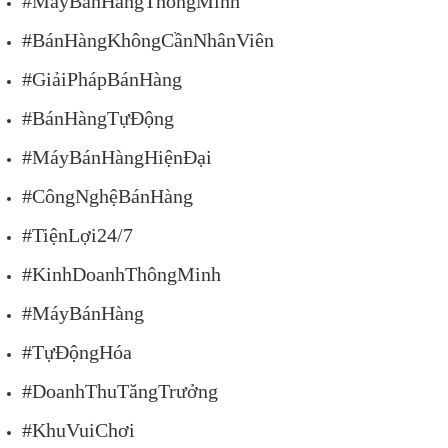
#MáyBánHàngThôngMinh
#BánHàngKhôngCầnNhânViên
#GiảiPhápBánHàng
#BánHàngTựĐộng
#MáyBánHàngHiệnĐại
#CôngNghệBánHàng
#TiệnLợi24/7
#KinhDoanhThôngMinh
#MáyBánHàng
#TựĐộngHóa
#DoanhThuTăngTrưởng
#KhuVuiChơi