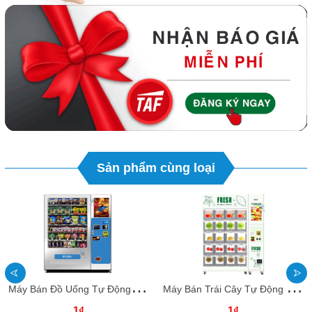
Sản phẩm cùng loại
M
áy Bán Đồ Uống Tự Động BHTDKB23 Dochoikinhbac _ Giải trí thu hút hấp dẫn
M
áy Bán Trái Cây Tự Động BHTDKB22 Dochoikinhbac _ Giải trí thu hút hấp dẫn
1₫
1₫