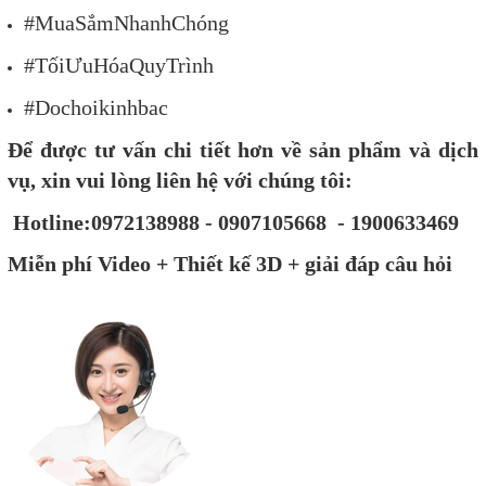
#MuaSắmNhanhChóng
#TốiƯuHóaQuyTrình
#Dochoikinhbac
Để được tư vấn chi tiết hơn về sản phẩm và dịch
vụ, xin vui lòng liên hệ với chúng tôi:
Hotline:0972138988 - 0907105668 - 1900633469
Miễn phí Video + Thiết kế 3D + giải đáp câu hỏi