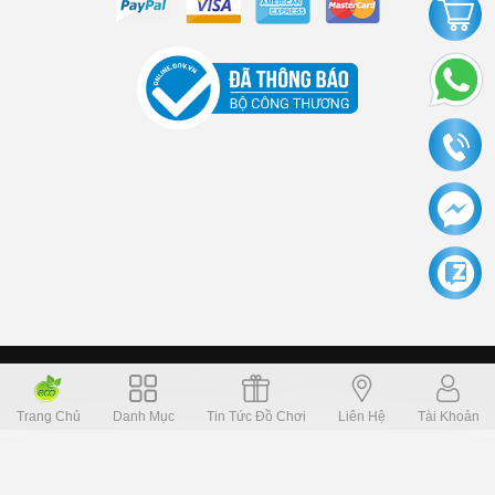
Copyright © 2006 Dochoikinhbac.com Alright reversed. Designed
Dochoikinhbac.vn
.
cung cấp bởi sapo
Trang Chủ
Danh Mục
Tin Tức Đồ Chơi
Liên Hệ
Tài Khoản