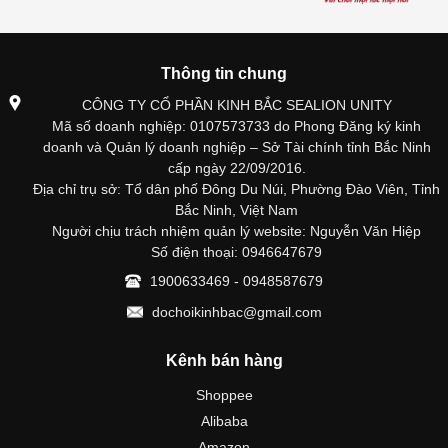
Thông tin chung
CÔNG TY CỔ PHẦN KINH BẮC SEALION UNITY
Mã số doanh nghiệp: 0107573733 do Phong Đăng ký kinh
doanh và Quản lý doanh nghiệp – Sở Tài chính tỉnh Bắc Ninh
cấp ngày 22/09/2016.
Địa chỉ trụ sở: Tổ dân phố Đông Du Núi, Phường Đào Viên, Tỉnh
Bắc Ninh, Việt Nam
Người chịu trách nhiệm quản lý website: Nguyễn Văn Hiệp
Số điện thoại: 0946647679
1900633469 - 0948587679
dochoikinhbac@gmail.com
Kênh bán hàng
Shoppee
Alibaba
Amazon