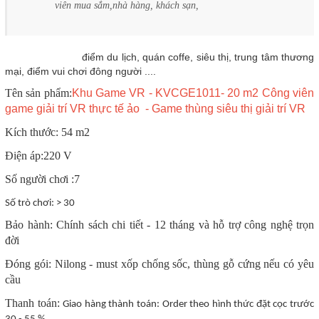
viên mua sắm,nhà hàng, khách sạn,
điểm du lịch, quán coffe, siêu thị, trung tâm thương
mại, điểm vui chơi đông người ....
Tên sản phẩm:
Khu Game VR - KVCGE1011- 20 m2 Công viên
game giải trí VR thực tế ảo - Game thùng siêu thị giải trí VR
Kích thước: 54 m2
Điện áp:220 V
Số người chơi :7
Số trò chơi: > 30
Bảo hành: Chính sách chi tiết - 12 tháng và hỗ trợ công nghệ trọn
đời
Đóng gói: Nilong - must xốp chống sốc, thùng gỗ cứng nếu có yêu
cầu
Thanh toán:
Giao hàng thành toán: Order theo hình thức đặt cọc trước