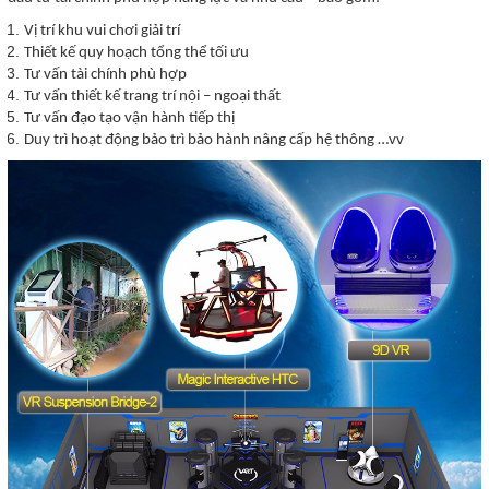
Vị trí khu vui chơi giải trí
Thiết kế quy hoạch tổng thể tối ưu
Tư vấn tài chính phù hợp
Tư vấn thiết kế trang trí nội – ngoại thất
Tư vấn đạo tạo vận hành tiếp thị
Duy trì hoạt động bảo trì bảo hành nâng cấp hệ thông …vv