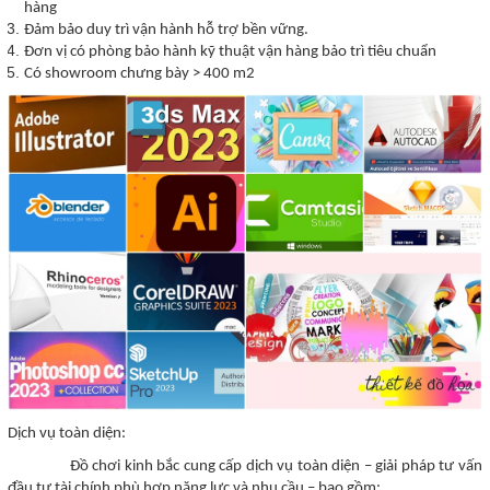
hàng
Đảm bảo duy trì vận hành hỗ trợ bền vững.
Đơn vị có phòng bảo hành kỹ thuật vận hàng bảo trì tiêu chuẩn
Có showroom chưng bày > 400 m2
Dịch vụ toàn diện:
Đồ chơi kinh bắc cung cấp dịch vụ toàn diện – giải pháp tư vấn
đầu tư tài chính phù hợp năng lực và nhu cầu – bao gồm: