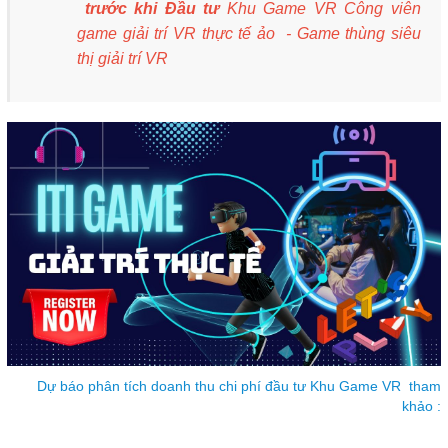
trước khi Đầu tư
Khu Game VR Công viên
game giải trí VR thực tế ảo - Game thùng siêu
thị giải trí VR
Dự báo phân tích doanh thu chi phí đầu tư Khu Game VR tham
khảo :