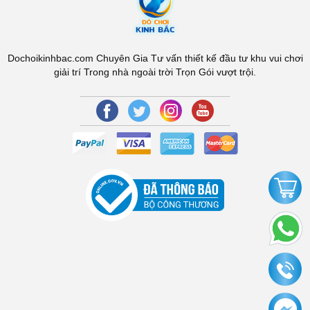
Dochoikinhbac.com Chuyên Gia Tư vấn thiết kế đầu tư khu vui chơi
giải trí Trong nhà ngoài trời Trọn Gói vượt trội.