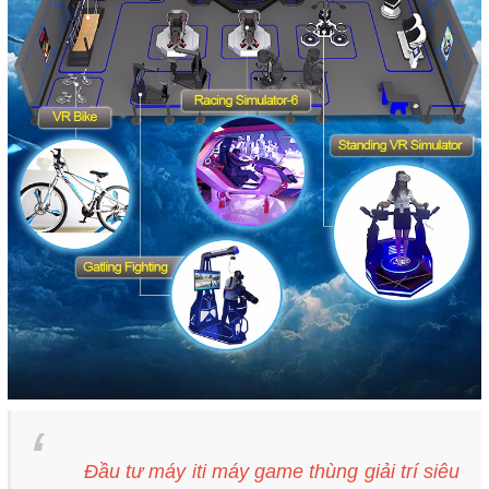
Đầu tư máy iti máy game thùng giải trí siêu