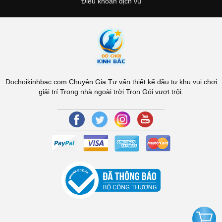
Điều khoản dịch vụ
Dochoikinhbac.com Chuyên Gia Tư vấn thiết kế đầu tư khu vui chơi
giải trí Trong nhà ngoài trời Trọn Gói vượt trội.