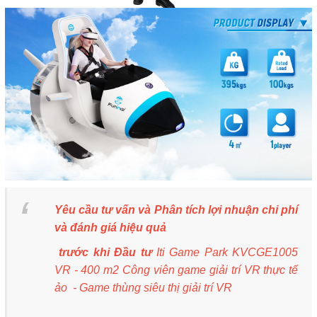
Yêu cầu tư vấn và Phân tích lợi nhuận chi phí
và đánh giá hiệu quả
trước khi Đầu tư
Iti Game Park KVCGE1005
VR - 400 m2 Công viên game giải trí VR thực tế
ảo - Game thùng siêu thị giải trí VR