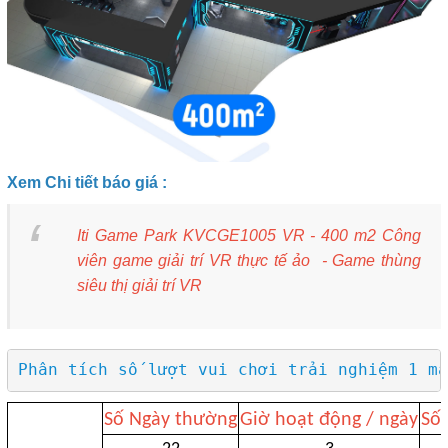
Xem Chi tiết báo giá :
Iti Game Park KVCGE1005 VR - 400 m2 Công
viên game giải trí VR thực tế ảo - Game thùng
siêu thị giải trí VR
Phân tích số lượt vui chơi trải nghiệm 1 má
Số Ngày thường
Giờ hoạt động / ngày
Số 