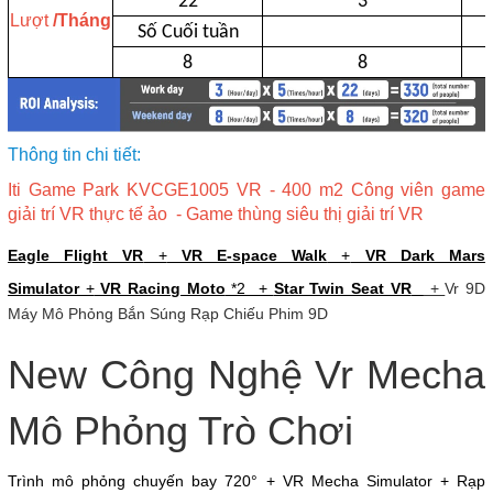
22
3
Lượt
/Tháng
Số Cuối tuần
8
8
Thông tin chi tiết:
Iti Game Park KVCGE1005 VR - 400 m2 Công viên game
giải trí VR thực tế ảo - Game thùng siêu thị giải trí VR
Eagle Flight VR
+
VR E-space Walk
+
VR Dark Mars
Simulator
+
VR Racing Moto
*2 +
Star Twin Seat VR
+
Vr 9D
Máy Mô Phỏng Bắn Súng Rạp Chiếu Phim 9D
New Công Nghệ Vr Mecha
Mô Phỏng Trò Chơi
Trình mô phỏng chuyến bay 720° + VR Mecha Simulator + Rạp