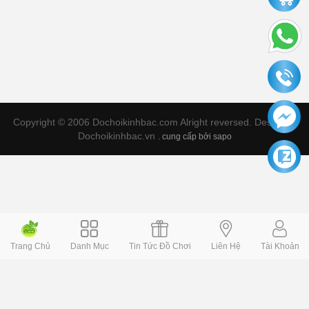
Copyright © 2006 Dochoikinhbac.com Alright reversed. Designed
Dochoikinhbac.vn
.
cung cấp bởi sapo
Trang Chủ
Danh Mục
Tin Tức Đồ Chơi
Liên Hệ
Tài Khoản