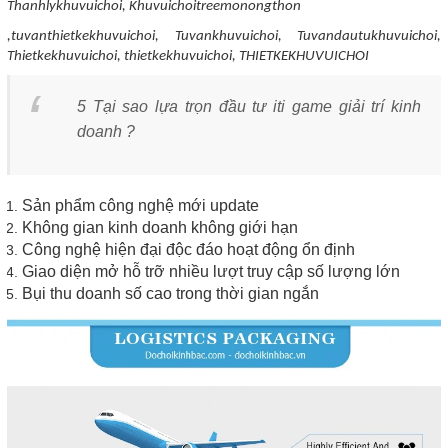
Thanhlykhuvuichoi, Khuvuichoitreemonongthon
,tuvanthietkekhuvuichoi, Tuvankhuvuichoi, Tuvandautukhuvuichoi,
Thietkekhuvuichoi, thietkekhuvuichoi, THIETKEKHUVUICHOI
5 Tại sao lựa trọn đầu tư iti game giải trí kinh
doanh ?
Sản phẩm công nghệ mới update
Không gian kinh doanh không giới hạn
Công nghệ hiện đại độc đáo hoạt động ổn định
Giao diện mở hỗ trỡ nhiều lượt truy cập số lượng lớn
Bụi thu doanh số cao trong thời gian ngắn