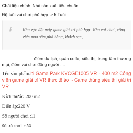
Chất liệu chính: Nhà sản xuất tiêu chuẩn
Độ tuổi vui chơi phù hợp: > 5 Tuổi
Khu vực đặt máy game giải trí phù hợp: Khu vui chơi, công
viên mua sắm,nhà hàng, khách sạn,
điểm du lịch, quán coffe, siêu thị, trung tâm thương
mại, điểm vui chơi đông người ....
Tên sản phẩm:
Iti Game Park KVCGE1005 VR - 400 m2 Công
viên game giải trí VR thực tế ảo - Game thùng siêu thị giải trí
VR
Kích thước: 200 m2
Điện áp:220 V
Số người chơi :11
Số trò chơi: > 30