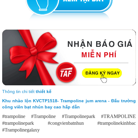
Thông tin chi tiết
thiết kế
Khu nhào lộn KVCTP1518- Trampoline jum arena - Đấu trường
công viên bạt nhún bay cao hấp dẫn
#trampoline #Trampoline #Trampolinepark #TRAMPOLINE
#trampolinepark #congvienbatnhun #trampolinekinhbac
#Trampolinegalaxy