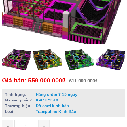
Giá bán: 559.000.000₫
611.000.000₫
Tình trạng:
Hàng order 7-15 ngày
Mã sản phẩm:
KVCTP1518
Thương hiệu:
Đồ chơi kinh bắc
Loại:
Trampoline Kinh Bắc
-
+