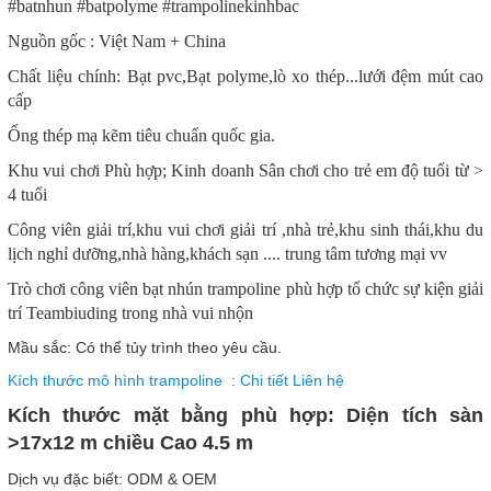
#batnhun #batpolyme #trampolinekinhbac
Nguồn gốc : Việt Nam + China
Chất liệu chính: Bạt pvc,Bạt polyme,lò xo thép...lưới đệm mút cao
cấp
Ống thép mạ kẽm tiêu chuẩn quốc gia.
Khu vui chơi Phù hợp; Kinh doanh Sân chơi cho trẻ em độ tuổi từ >
4 tuổi
Công viên giải trí,khu vui chơi giải trí ,nhà trẻ,khu sinh thái,khu du
lịch nghỉ dưỡng,nhà hàng,khách sạn .... trung tâm tương mại vv
Trò chơi công viên bạt nhún trampoline phù hợp tổ chức sự kiện giải
trí Teambiuding trong nhà vui nhộn
Mầu sắc: Có thể tủy trình theo yêu cầu.
Kích thước mô hình trampoline : Chi tiết Liên hệ
Kích thước mặt bằng phù hợp: Diện tích sàn
>17x12 m chiều Cao 4.5 m
Dịch vụ đặc biết: ODM & OEM