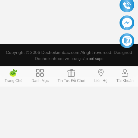
Copyright © 2006 Dochoikinhbac.com Alright reversed. Designed
Dochoikinhbac.vn
.
cung cấp bởi sapo
Trang Chủ
Danh Mục
Tin Tức Đồ Chơi
Liên Hệ
Tài Khoản