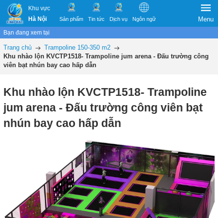
Khu vực
Hà Nội
Menu
Sản phẩm
Tin tức
Dịch vụ
Ngôn ngữ
Bạn đang xem tại
Trang chủ
Trampoline 150-350 m2
Khu nhào lộn KVCTP1518- Trampoline jum arena - Đấu trường công
viên bạt nhún bay cao hấp dẫn
Khu nhào lộn KVCTP1518- Trampoline
jum arena - Đấu trường công viên bạt
nhún bay cao hấp dẫn