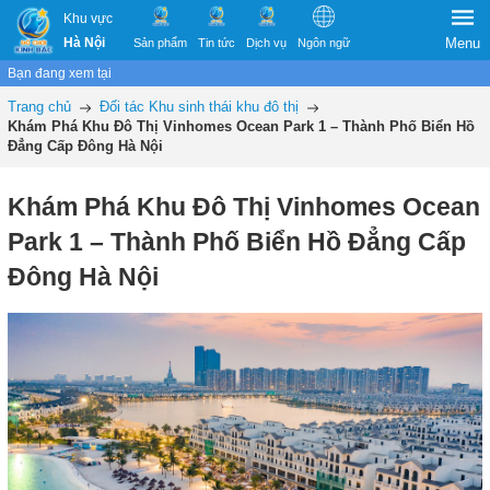
Khu vực
Hà Nội
Menu
Sản phẩm
Tin tức
Dịch vụ
Ngôn ngữ
Bạn đang xem tại
Trang chủ
Đối tác Khu sinh thái khu đô thị
Khám Phá Khu Đô Thị Vinhomes Ocean Park 1 – Thành Phố Biển Hồ
Đẳng Cấp Đông Hà Nội
Khám Phá Khu Đô Thị Vinhomes Ocean
Park 1 – Thành Phố Biển Hồ Đẳng Cấp
Đông Hà Nội