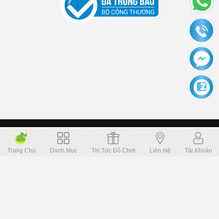
Copyright © 2006 Dochoikinhbac.com Alright reversed. Designed
Dochoikinhbac.vn
.
cung cấp bởi sapo
Trang Chủ
Danh Mục
Tin Tức Đồ Chơi
Liên Hệ
Tài Khoản