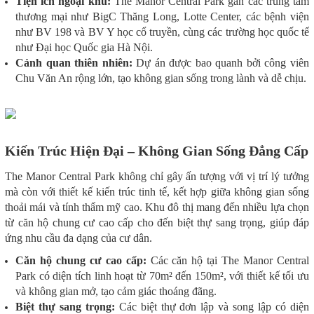
Tiện ích ngoại khu:
The Manor Central Park gần các trung tâm
thương mại như BigC Thăng Long, Lotte Center, các bệnh viện
như BV 198 và BV Y học cổ truyền, cùng các trường học quốc tế
như Đại học Quốc gia Hà Nội.
Cảnh quan thiên nhiên:
Dự án được bao quanh bởi công viên
Chu Văn An rộng lớn, tạo không gian sống trong lành và dễ chịu.
Kiến Trúc Hiện Đại – Không Gian Sống Đẳng Cấp
The Manor Central Park không chỉ gây ấn tượng với vị trí lý tưởng
mà còn với thiết kế kiến trúc tinh tế, kết hợp giữa không gian sống
thoải mái và tính thẩm mỹ cao. Khu đô thị mang đến nhiều lựa chọn
từ căn hộ chung cư cao cấp cho đến biệt thự sang trọng, giúp đáp
ứng nhu cầu đa dạng của cư dân.
Căn hộ chung cư cao cấp:
Các căn hộ tại The Manor Central
Park có diện tích linh hoạt từ 70m² đến 150m², với thiết kế tối ưu
và không gian mở, tạo cảm giác thoáng đãng.
Biệt thự sang trọng:
Các biệt thự đơn lập và song lập có diện