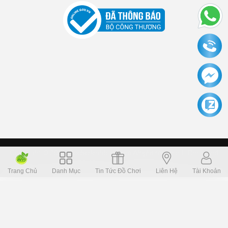
Copyright © 2006 Dochoikinhbac.com Alright reversed. Designed
Dochoikinhbac.vn
.
cung cấp bởi sapo
Trang Chủ
Danh Mục
Tin Tức Đồ Chơi
Liên Hệ
Tài Khoản