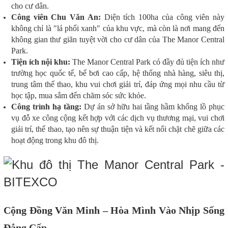
cho cư dân.
Công viên Chu Văn An:
Diện tích 100ha của công viên này
không chỉ là "lá phổi xanh" của khu vực, mà còn là nơi mang đến
không gian thư giãn tuyệt vời cho cư dân của The Manor Central
Park.
Tiện ích nội khu:
The Manor Central Park có đầy đủ tiện ích như
trường học quốc tế, bể bơi cao cấp, hệ thống nhà hàng, siêu thị,
trung tâm thể thao, khu vui chơi giải trí, đáp ứng mọi nhu cầu từ
học tập, mua sắm đến chăm sóc sức khỏe.
Công trình hạ tầng:
Dự án sở hữu hai tầng hầm khổng lồ phục
vụ đỗ xe công cộng kết hợp với các dịch vụ thương mại, vui chơi
giải trí, thể thao, tạo nên sự thuận tiện và kết nối chặt chẽ giữa các
hoạt động trong khu đô thị.
Cộng Đồng Văn Minh – Hòa Mình Vào Nhịp Sống
Đẳng Cấp