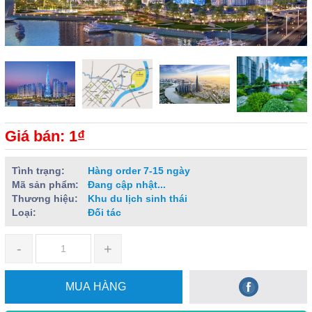
Giá bán: 1₫
Tình trạng:
Hàng order 7-15 ngày
Mã sản phẩm:
Đang cập nhật...
Thương hiệu:
Khu du lịch sinh thái
Loại:
Đối tác
-
+
MUA HÀNG