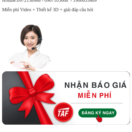
Hotline:0972138988 - 0907105668 - 1900633469
Miễn phí Video + Thiết kế 3D + giải đáp câu hỏi