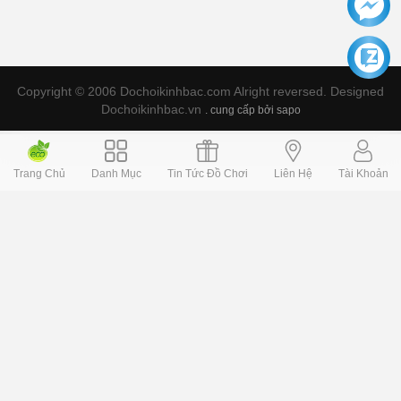
Copyright © 2006 Dochoikinhbac.com Alright reversed. Designed
Dochoikinhbac.vn
.
cung cấp bởi sapo
Trang Chủ
Danh Mục
Tin Tức Đồ Chơi
Liên Hệ
Tài Khoản