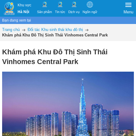
Khu vực
Hà Nội
Menu
Sản phẩm
Tin tức
Dịch vụ
Ngôn ngữ
Bạn đang xem tại
Trang chủ
Đối tác Khu sinh thái khu đô thị
Khám phá Khu Đô Thị Sinh Thái Vinhomes Central Park
Khám phá Khu Đô Thị Sinh Thái
Vinhomes Central Park