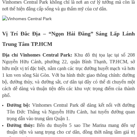
Vinhomes Central Park không chỉ là nơi an cư lý tưởng mà còn là
nơi thể hiện đẳng cấp sống và gu thẩm mỹ của cư dân.
Vị Trí Đắc Địa – “Ngọn Hải Đăng” Sáng Lấp Lánh
Trung Tâm TP.HCM
Địa chỉ Vinhomes Central Park:
Khu đô thị tọa lạc tại số 208
Nguyễn Hữu Cảnh, phường 22, quận Bình Thạnh, TP.HCM, sở
hữu một vị trí đặc biệt, nằm cạnh các trục đường huyết mạch và hơn
1 km ven sông Sài Gòn. Với ba hình thức giao thông chính: đường
bộ, đường thủy, và đường sắt, cư dân tại đây có thể di chuyển một
cách dễ dàng và thuận tiện đến các khu vực trọng điểm của thành
phố.
Đường bộ:
Vinhomes Central Park dễ dàng kết nối với đường
Tôn Đức Thắng và Nguyễn Hữu Cảnh, hai tuyến đường quan
trọng dẫn vào trung tâm Quận 1.
Đường thủy:
Bến du thuyền 5 sao The Marina mang đến sự
thuận tiện và sang trọng cho cư dân, đồng thời nâng tầm giá trị