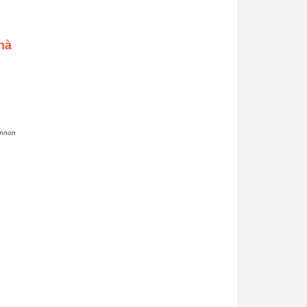
hà
amnon