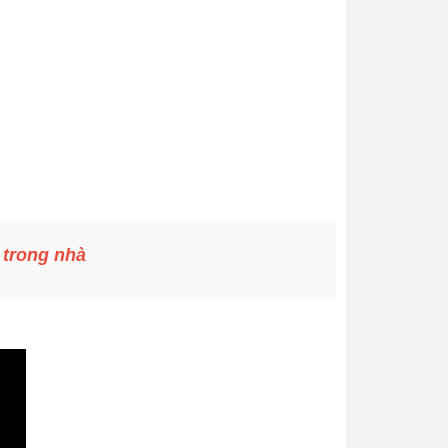
 trong nhà