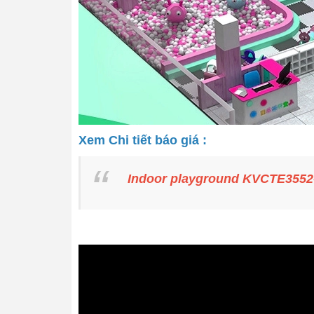
Xem Chi tiết báo giá :
Indoor playground KVCTE3552- T