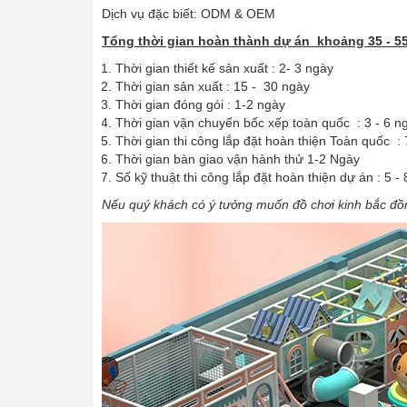
Dịch vụ đặc biết: ODM & OEM
Tổng thời gian hoàn thành dự án khoảng 35 - 5
Thời gian thiết kế sản xuất : 2- 3 ngày
Thời gian sản xuất : 15 - 30 ngày
Thời gian đóng gói : 1-2 ngày
Thời gian vận chuyển bốc xếp toàn quốc : 3 - 6 n
Thời gian thi công lắp đặt hoàn thiện Toàn quốc : 
Thời gian bàn giao vận hành thử 1-2 Ngày
Số kỹ thuật thi công lắp đặt hoàn thiện dự án : 5 - 
Nếu quý khách có ý tưởng muốn đồ chơi kinh bắc đ