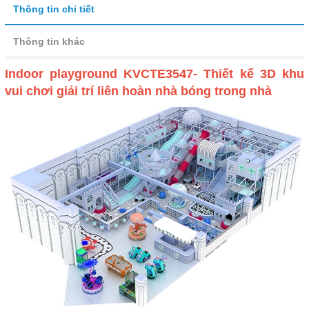
Thông tin chi tiết
Thông tin khác
Indoor playground KVCTE3547- Thiết kế 3D khu
vui chơi giải trí liên hoàn nhà bóng trong nhà