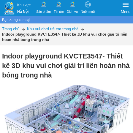
Khu vực
Hà Nội
Menu
Sản phẩm
Tin tức
Dịch vụ
Ngôn ngữ
Bạn đang xem tại
Trang chủ
Khu vui chơi trẻ em trong nhà
Indoor playground KVCTE3547- Thiết kế 3D khu vui chơi giải trí liên
hoàn nhà bóng trong nhà
Indoor playground KVCTE3547- Thiết
kế 3D khu vui chơi giải trí liên hoàn nhà
bóng trong nhà