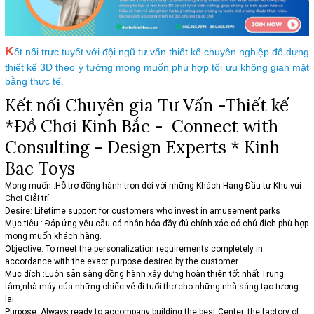
K
ết nối trực tuyết với đội ngũ tư vấn thiết kế chuyên nghiệp để dựng
thiết kế 3D theo ý tưởng mong muốn phù hợp tối ưu không gian mặt
bằng thực tế.