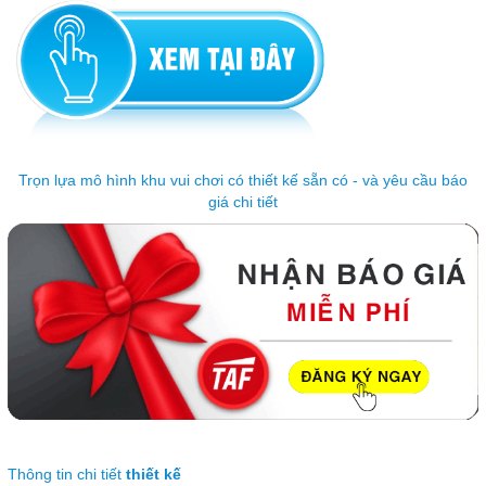
Trọn lựa mô hình khu vui chơi có thiết kế sẵn có - và yêu cầu báo
giá chi tiết
Thông tin chi tiết
thiết kế