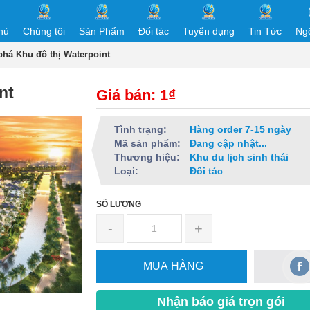
hủ
Chúng tôi
Sản Phẩm
Đối tác
Tuyển dụng
Tin Tức
Ng
há Khu đô thị Waterpoint
nt
Giá bán: 1₫
Tình trạng:
Hàng order 7-15 ngày
Mã sản phẩm:
Đang cập nhật...
Thương hiệu:
Khu du lịch sinh thái
Loại:
Đối tác
SỐ LƯỢNG
-
+
MUA HÀNG
Nhận báo giá trọn gói