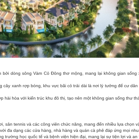
h bởi dòng sông Vàm Cỏ Đông thơ mộng, mang lại không gian sống x
g cây xanh rợp bóng, khu vực bãi cỏ trải dài là nơi lý tưởng để cư dâ
 hài hòa với kiến trúc khu đô thị, tạo nên một không gian sống thư thá
ơi, sân tennis và các công viên chức năng, mang đến nhiều lựa chọn vậ
 với đa dạng các cửa hàng, nhà hàng và quán cà phê đáp ứng mọi nhu 
ng trường học quốc tế và bệnh viện hiện đại, mang lại sự tiện lợi và a