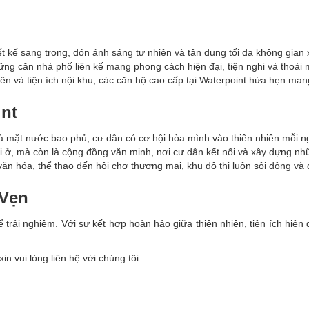
iết kế sang trọng, đón ánh sáng tự nhiên và tận dụng tối đa không gian
hững căn nhà phố liên kế mang phong cách hiện đại, tiện nghi và thoải 
iên và tiện ích nội khu, các căn hộ cao cấp tại Waterpoint hứa hẹn man
nt
và mặt nước bao phủ, cư dân có cơ hội hòa mình vào thiên nhiên mỗi n
ơi ở, mà còn là cộng đồng văn minh, nơi cư dân kết nối và xây dựng n
văn hóa, thể thao đến hội chợ thương mại, khu đô thị luôn sôi động và
 Vẹn
ể trải nghiệm. Với sự kết hợp hoàn hảo giữa thiên nhiên, tiện ích hiện
n vui lòng liên hệ với chúng tôi: