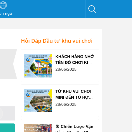
ôn ngữ
Hỏi Đáp Đầu tư khu vui chơi
KHÁCH HÀNG NHỚ
TÊN ĐỒ CHƠI KINH
BẮC TRƯỚC CẢ
28/06/2025
KHI NGHĨ ĐẾN KHU
VUI CHƠI
TỪ KHU VUI CHƠI
MINI ĐẾN TỔ HỢP
GIẢI TRÍ NGHÌN M²
28/06/2025
– ĐỒ CHƠI KINH
BẮC ĐỀU LÀM
ĐƯỢC!
🎯 Chiến Lược Vận