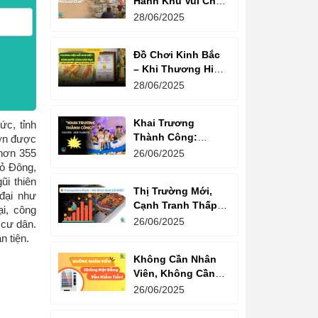
Hành Khu Vui Chơi
3 Thế Hệ – Tối Đa
28/06/2025
Hóa Doanh Thu
Mỗi Lượt Chơi
Đồ Chơi Kinh Bắc
– Khi Thương Hiệu
Vững Mạnh Bắt
28/06/2025
Đầu Từ Niềm Tin
Của Ông Lớn
Khai Trương
ức, tỉnh
Thành Công:
lớn được
Khách Nườm
 hơn 355
26/06/2025
Nượp, Lợi Nhuận
ỏ Đông,
Bùng Nổ – Bí
ũi thiên
Thị Trường Mới,
Quyết Là Gì?
 đại như
Cạnh Tranh Thấp –
i, công
Trampoline Park Là
26/06/2025
 cư dân.
Lựa Chọn Vàng
n tiện.
Không Cần Nhân
Viên, Không Cần
Cửa Hàng – Chỉ
26/06/2025
Cần Máy Bán
Hàng!