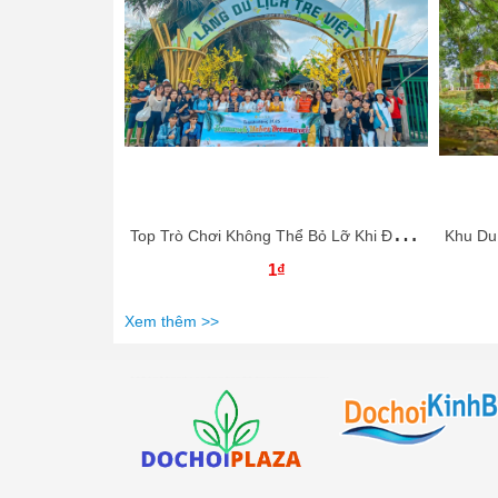
T
op Trò Chơi Không Thể Bỏ Lỡ Khi Đến Làng Du Lịch Tre Việt - Điểm Du Lịch Team Building Hấp Dẫn
1₫
Xem thêm >>