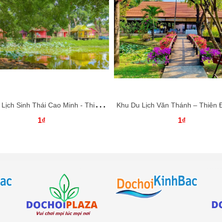
K
hu Du Lịch Sinh Thái Cao Minh - Thiên Đường Nghỉ Dưỡng Giữa Lòng Đồng Nai
1₫
1₫