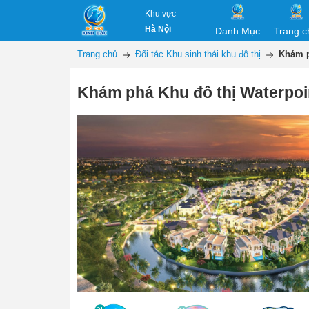
Khu vực
Hà Nội
Danh Mục
Trang c
Trang chủ
Đối tác Khu sinh thái khu đô thị
Khám p
Khám phá Khu đô thị Waterpoi