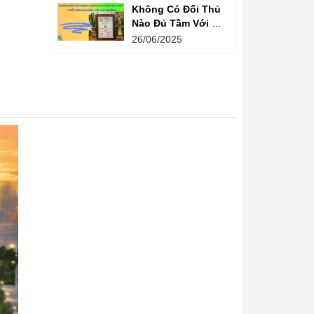
Không Có Đối Thủ
Nào Đủ Tầm Với Đồ
Chơi Kinh Bắc
26/06/2025
Trong Ngành Vui
Chơi Tại Việt Nam