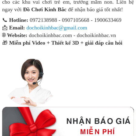
cho các khu vui chơi trẻ em, trường mầm non. Liên hệ
ngay với
Đồ Chơi Kinh Bắc
để nhận báo giá tốt nhất!
📞
Hotline:
0972138988 - 0907105668 - 1900633469
📩
Email:
dochoikinhbac@gmail.com
🌐
Website:
dochoikinhbac.com - dochoikinhbac.vn
🎁
Miễn phí Video + Thiết kế 3D + giải đáp câu hỏi