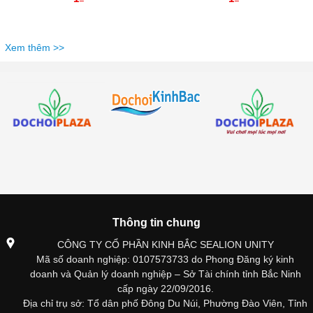
Xem thêm >>
Thông tin chung
CÔNG TY CỔ PHẦN KINH BẮC SEALION UNITY
Mã số doanh nghiệp: 0107573733 do Phong Đăng ký kinh
doanh và Quản lý doanh nghiệp – Sở Tài chính tỉnh Bắc Ninh
cấp ngày 22/09/2016.
Địa chỉ trụ sở: Tổ dân phố Đông Du Núi, Phường Đào Viên, Tỉnh