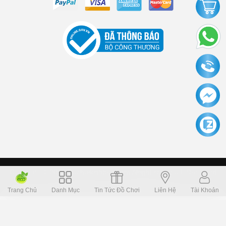
Copyright © 2006 Dochoikinhbac.com Alright reversed. Designed
Dochoikinhbac.vn
.
cung cấp bởi sapo
Trang Chủ
Danh Mục
Tin Tức Đồ Chơi
Liên Hệ
Tài Khoản