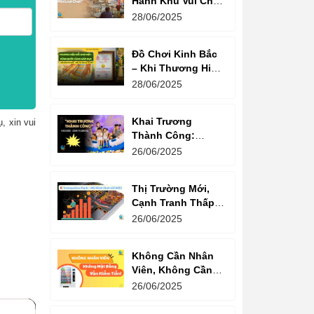
Hành Khu Vui Chơi
3 Thế Hệ – Tối Đa
28/06/2025
Hóa Doanh Thu
Mỗi Lượt Chơi
Đồ Chơi Kinh Bắc
– Khi Thương Hiệu
Vững Mạnh Bắt
28/06/2025
Đầu Từ Niềm Tin
Của Ông Lớn
Khai Trương
, xin vui
Thành Công:
Khách Nườm
26/06/2025
Nượp, Lợi Nhuận
Bùng Nổ – Bí
Thị Trường Mới,
Quyết Là Gì?
Cạnh Tranh Thấp –
Trampoline Park Là
26/06/2025
Lựa Chọn Vàng
Không Cần Nhân
Viên, Không Cần
Cửa Hàng – Chỉ
26/06/2025
Cần Máy Bán
Hàng!