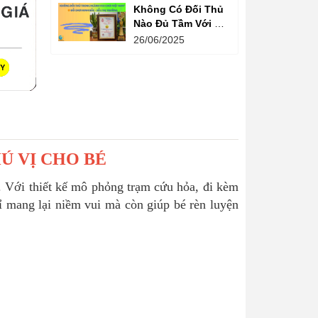
Không Có Đối Thủ
Nào Đủ Tầm Với Đồ
Chơi Kinh Bắc
26/06/2025
Trong Ngành Vui
Chơi Tại Việt Nam
Ú VỊ CHO BÉ
. Với thiết kế mô phỏng trạm cứu hỏa, đi kèm
ỉ mang lại niềm vui mà còn giúp bé rèn luyện