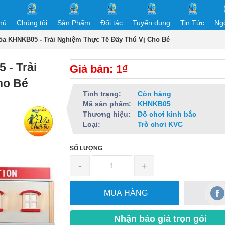
hủ
Chúng tôi
Sản Phẩm
Đối tác
Tuyển dụng
Tin Tức
Ng
a KHNKB05 - Trải Nghiệm Thực Tế Đầy Thú Vị Cho Bé
- Trải
Giá bán: 1₫
ho Bé
Tình trạng:
Còn hàng
Mã sản phẩm:
KHNKB05
Thương hiệu:
Đồ chơi kinh bắc
Loại:
Trò chơi KVC
SỐ LƯỢNG
-
+
MUA HÀNG
Nhận báo giá trọn gói