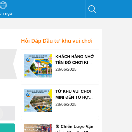
ôn ngữ
Hỏi Đáp Đầu tư khu vui chơi
KHÁCH HÀNG NHỚ
TÊN ĐỒ CHƠI KINH
BẮC TRƯỚC CẢ
28/06/2025
KHI NGHĨ ĐẾN KHU
VUI CHƠI
TỪ KHU VUI CHƠI
MINI ĐẾN TỔ HỢP
GIẢI TRÍ NGHÌN M²
28/06/2025
– ĐỒ CHƠI KINH
BẮC ĐỀU LÀM
ĐƯỢC!
🎯 Chiến Lược Vận