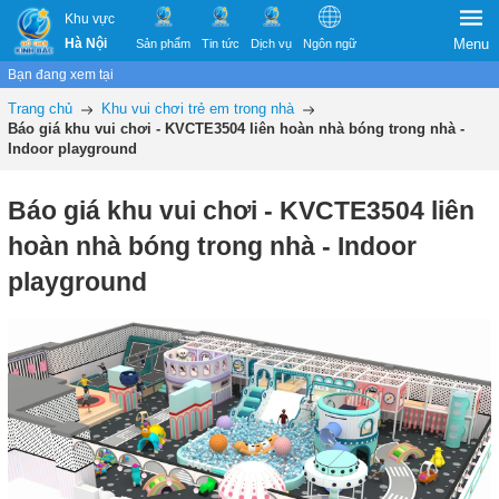
Khu vực
Hà Nội
Menu
Sản phẩm
Tin tức
Dịch vụ
Ngôn ngữ
Bạn đang xem tại
Trang chủ
Khu vui chơi trẻ em trong nhà
Báo giá khu vui chơi - KVCTE3504 liên hoàn nhà bóng trong nhà -
Indoor playground
Báo giá khu vui chơi - KVCTE3504 liên
hoàn nhà bóng trong nhà - Indoor
playground