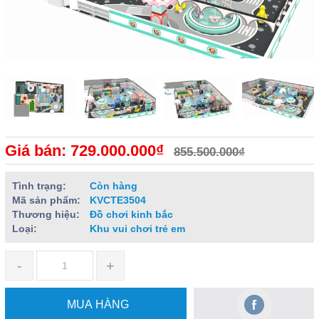
Giá bán: 729.000.000₫
855.500.000₫
Tình trạng:
Còn hàng
Mã sản phẩm:
KVCTE3504
Thương hiệu:
Đồ chơi kinh bắc
Loại:
Khu vui chơi trẻ em
-
+
MUA HÀNG