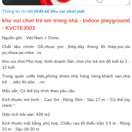
Thông tin chi tiết
thiết kế khu vui chơi mới
khu vui chơi trẻ em trong nhà - Indoor playground
- KVCTE3503
Nguồn gốc : Việt Nam + China
Chất liệu chính: Gỗ,nhựa pvc ,thép,dây thừng lõi thép,pvc,da
pu,nhựa pe,mika...vv
Khu vui chơi Phù hợp; Kinh doanh Sân chơi cho trẻ em độ tuổi từ 2 -
12 tuổi
Trong quán coffe kids,phòng khám,nhà hàng hàng,khách sạn,nhà
trẻ ....siêu thị sữa ....vv
Mầu sắc: Có thể tủy trình theo yêu cầu.
Kích thước mô hình : Cao 3m - Rộng 25m - Sâu 17 m - "Có thể tủy
chỉnh "
Diện tích trải sàn: 439 m2
Kích thước mặt bằng phù hợp :Chiều cao tối thiểu trần 3.5 m - Rộng
23 m - Sâu 18-20 m