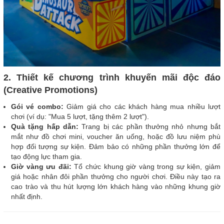
2. Thiết kế chương trình khuyến mãi độc đáo
(Creative Promotions)
Gói vé combo:
Giảm giá cho các khách hàng mua nhiều lượt
chơi (ví dụ: "Mua 5 lượt, tặng thêm 2 lượt").
Quà tặng hấp dẫn:
Trang bị các phần thưởng nhỏ nhưng bắt
mắt như đồ chơi mini, voucher ăn uống, hoặc đồ lưu niệm phù
hợp đối tượng sự kiện. Đảm bảo có những phần thưởng lớn để
tạo động lực tham gia.
Giờ vàng ưu đãi:
Tổ chức khung giờ vàng trong sự kiện, giảm
giá hoặc nhân đôi phần thưởng cho người chơi. Điều này tạo ra
cao trào và thu hút lượng lớn khách hàng vào những khung giờ
nhất định.