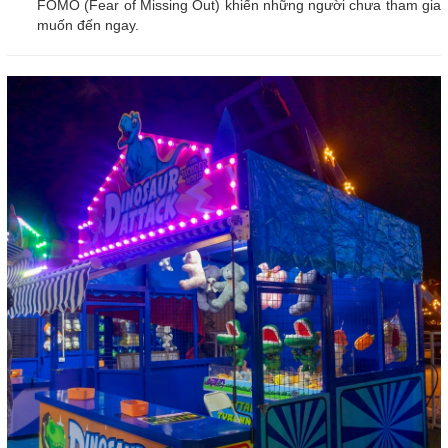
FOMO (Fear of Missing Out) khiến những người chưa tham gia
muốn đến ngay.