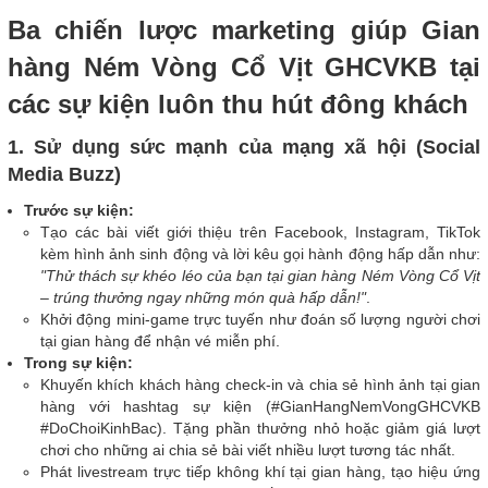
Ba chiến lược marketing giúp Gian
hàng Ném Vòng Cổ Vịt GHCVKB tại
các sự kiện luôn thu hút đông khách
1. Sử dụng sức mạnh của mạng xã hội (Social
Media Buzz)
Trước sự kiện:
Tạo các bài viết giới thiệu trên Facebook, Instagram, TikTok
kèm hình ảnh sinh động và lời kêu gọi hành động hấp dẫn như:
"Thử thách sự khéo léo của bạn tại gian hàng Ném Vòng Cổ Vịt
– trúng thưởng ngay những món quà hấp dẫn!"
.
Khởi động mini-game trực tuyến như đoán số lượng người chơi
tại gian hàng để nhận vé miễn phí.
Trong sự kiện:
Khuyến khích khách hàng check-in và chia sẻ hình ảnh tại gian
hàng với hashtag sự kiện (#GianHangNemVongGHCVKB
#DoChoiKinhBac). Tặng phần thưởng nhỏ hoặc giảm giá lượt
chơi cho những ai chia sẻ bài viết nhiều lượt tương tác nhất.
Phát livestream trực tiếp không khí tại gian hàng, tạo hiệu ứng