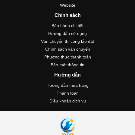
Website
Chính sách
Bảo hành chi tiết
Hướng dẫn sử dụng
Vận chuyển thi công lắp đặt
Chính sách vận chuyển
Phương thức thanh toán
Bảo mật thông tin
Hướng dẫn
Hướng dẫn mua hàng
Thanh toán
Điều khoản dịch vụ