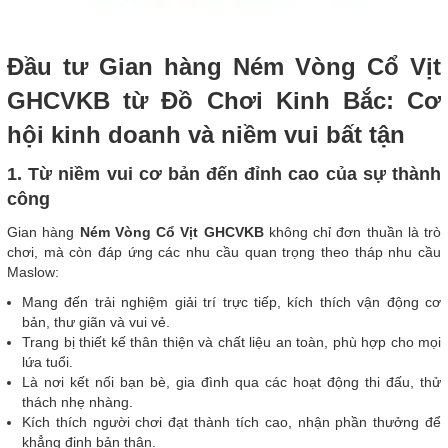
Đầu tư Gian hàng Ném Vòng Cổ Vịt
GHCVKB từ Đồ Chơi Kinh Bắc: Cơ
hội kinh doanh và niềm vui bất tận
1. Từ niềm vui cơ bản đến đỉnh cao của sự thành
công
Gian hàng
Ném Vòng Cổ Vịt GHCVKB
không chỉ đơn thuần là trò
chơi, mà còn đáp ứng các nhu cầu quan trọng theo tháp nhu cầu
Maslow:
Mang đến trải nghiệm giải trí trực tiếp, kích thích vận động cơ
bản, thư giãn và vui vẻ.
Trang bị thiết kế thân thiện và chất liệu an toàn, phù hợp cho mọi
lứa tuổi.
Là nơi kết nối bạn bè, gia đình qua các hoạt động thi đấu, thử
thách nhẹ nhàng.
Kích thích người chơi đạt thành tích cao, nhận phần thưởng để
khẳng định bản thân.