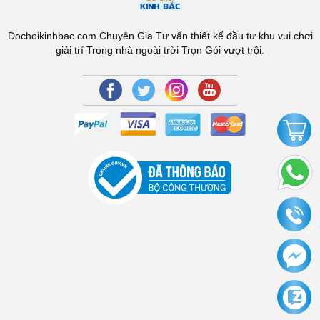
Dochoikinhbac.com Chuyên Gia Tư vấn thiết kế đầu tư khu vui chơi
giải trí Trong nhà ngoài trời Trọn Gói vượt trội.