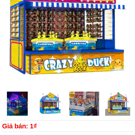
Giá bán: 1₫