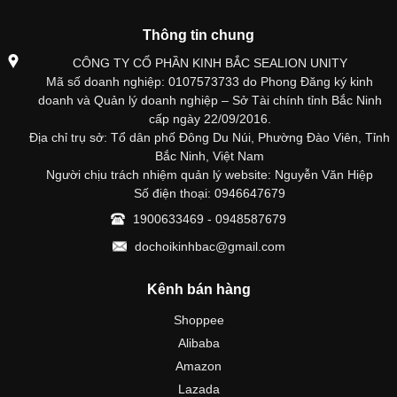
Thông tin chung
CÔNG TY CỔ PHẦN KINH BẮC SEALION UNITY
Mã số doanh nghiệp: 0107573733 do Phong Đăng ký kinh
doanh và Quản lý doanh nghiệp – Sở Tài chính tỉnh Bắc Ninh
cấp ngày 22/09/2016.
Địa chỉ trụ sở: Tổ dân phố Đông Du Núi, Phường Đào Viên, Tỉnh
Bắc Ninh, Việt Nam
Người chịu trách nhiệm quản lý website: Nguyễn Văn Hiệp
Số điện thoại: 0946647679
1900633469 - 0948587679
dochoikinhbac@gmail.com
Kênh bán hàng
Shoppee
Alibaba
Amazon
Lazada