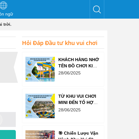
ôn ngữ
 trời.
Hỏi Đáp Đầu tư khu vui chơi
KHÁCH HÀNG NHỚ
TÊN ĐỒ CHƠI KINH
BẮC TRƯỚC CẢ
28/06/2025
KHI NGHĨ ĐẾN KHU
VUI CHƠI
TỪ KHU VUI CHƠI
MINI ĐẾN TỔ HỢP
GIẢI TRÍ NGHÌN M²
28/06/2025
– ĐỒ CHƠI KINH
BẮC ĐỀU LÀM
ĐƯỢC!
🎯 Chiến Lược Vận