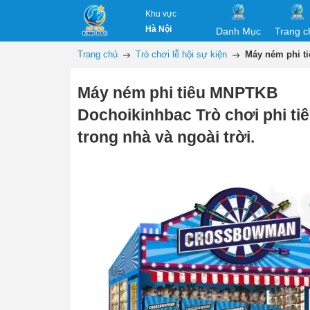
Khu vực
Hà Nội
Danh Mục
Trang c
Trang chủ
Trò chơi lễ hội sự kiện
Máy ném phi ti
Máy ném phi tiêu MNPTKB
Dochoikinhbac Trò chơi phi ti
trong nhà và ngoài trời.