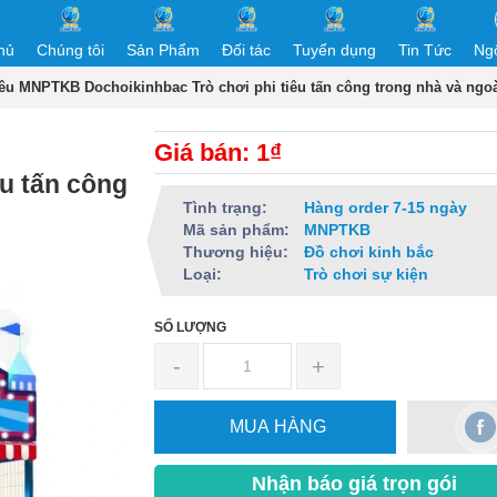
hủ
Chúng tôi
Sản Phẩm
Đối tác
Tuyển dụng
Tin Tức
Ng
êu MNPTKB Dochoikinhbac Trò chơi phi tiêu tấn công trong nhà và ngoài
Giá bán: 1₫
êu tấn công
Tình trạng:
Hàng order 7-15 ngày
Mã sản phẩm:
MNPTKB
Thương hiệu:
Đồ chơi kinh bắc
Loại:
Trò chơi sự kiện
SỐ LƯỢNG
-
+
MUA HÀNG
Nhận báo giá trọn gói