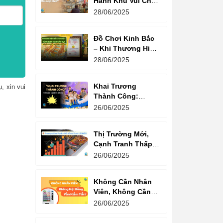
Hành Khu Vui Chơi
3 Thế Hệ – Tối Đa
28/06/2025
Hóa Doanh Thu
Mỗi Lượt Chơi
Đồ Chơi Kinh Bắc
– Khi Thương Hiệu
Vững Mạnh Bắt
28/06/2025
Đầu Từ Niềm Tin
Của Ông Lớn
Khai Trương
, xin vui
Thành Công:
Khách Nườm
26/06/2025
Nượp, Lợi Nhuận
Bùng Nổ – Bí
Thị Trường Mới,
Quyết Là Gì?
Cạnh Tranh Thấp –
Trampoline Park Là
26/06/2025
Lựa Chọn Vàng
Không Cần Nhân
Viên, Không Cần
Cửa Hàng – Chỉ
26/06/2025
Cần Máy Bán
Hàng!