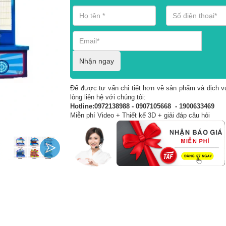
Nhận ngay
Để được tư vấn chi tiết hơn về sản phẩm và dịch vụ
lòng liên hệ với chúng tôi:
Hotline:0972138988 - 0907105668 - 1900633469
Miễn phí Video + Thiết kế 3D + giải đáp câu hỏi