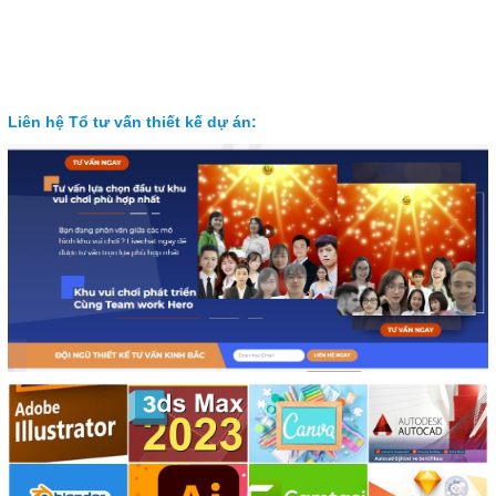
Liên hệ Tổ tư vấn thiết kế dự án: