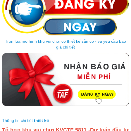
Trọn lựa mô hình khu vui chơi có thiết kế sẵn có - và yêu cầu báo
giá chi tiết
Thông tin chi tiết
thiết kế
Tổ hợp khu vui chơi KVCTE 5811 -Dự toán đầu tư