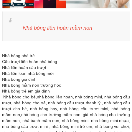
Nhà bóng liên hoàn mầm non
Nhà bóng nhà trẻ
Cầu trượt liên hoàn nhà bóng
Nhà liên hoàn cầu trượt
Nhà liên loàn nhà bóng mới
Nhà bóng gia đình
Nhà bóng mầm non trường học
Nhà bóng trẻ em gia đình
Nhà bóng cho bé,nhà bóng liên hoàn, nhà bóng mini, nhà bóng cầu
trượt, nhà bóng cho trẻ, nhà bóng cầu trượt thanh lý , nhà bóng cầu
trượt cho bé, nhà bóng bay, nhà bóng cầu trượt mini, nhà bóng
mầm non,nhà bóng cho trường mầm non, giá nhà bóng cho trường
mầm non, nhà banh mầm non, nhà bóng mini, nhà bóng mini nhựa,
nhà bóng cầu trượt mini , nhà bóng mini trẻ em, nhà bóng vui chơi,