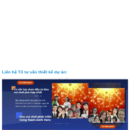
Liên hệ Tổ tư vấn thiết kế dự án: