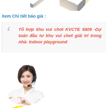
Xem Chi tiết báo giá :
Tổ hợp khu vui chơi KVCTE 5809 -Dự
toán đầu tư khu vui chơi giải trí trong
nhà- Indoor playground