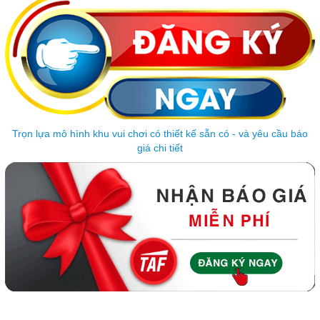
Trọn lựa mô hình khu vui chơi có thiết kế sẵn có - và yêu cầu báo
giá chi tiết