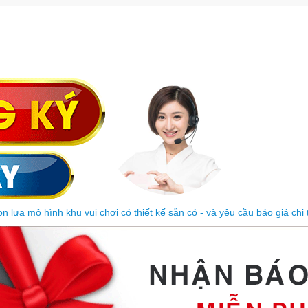
ọn lựa mô hình khu vui chơi có thiết kế sẵn có - và yêu cầu báo giá chi t