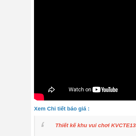
Xem Chi tiết báo giá :
Thiết kế khu vui chơi KVCTE13