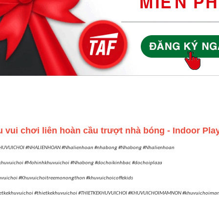
 vui chơi liên hoàn cầu trượt nhà bóng - Indoor Pl
UKHUVUICHOI #NHALIENHOAN #Nhalienhoan #nhabong #Nhabong #Nhalienhoan
hkhuvuichoi #Mohinhkhuvuichoi #Nhabong #dochoikinhbac #dochoiplaza
uichoi #Khuvuichoitreemonongthon #khuvuichoicoffekids
Thietkekhuvuichoi #thietkekhuvuichoi #THIETKEKHUVUICHOI #KHUVUICHOIMAMNON #khuvuichoim