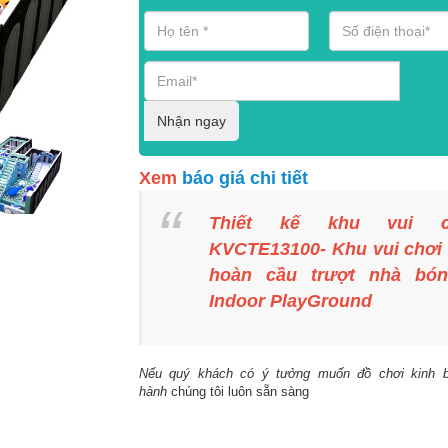
Nhận ngay
Xem
báo giá chi tiết
Thiết kế khu vui c
KVCTE13100- Khu vui chơi 
hoàn cầu trượt nhà bón
Indoor PlayGround
Nếu quý khách có ý tưởng muốn đồ chơi kinh 
hành
chúng tôi luôn sẵn sàng