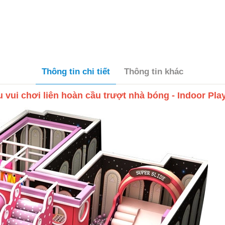
Thông tin chi tiết
Thông tin khác
 vui chơi liên hoàn cầu trượt nhà bóng - Indoor Pl