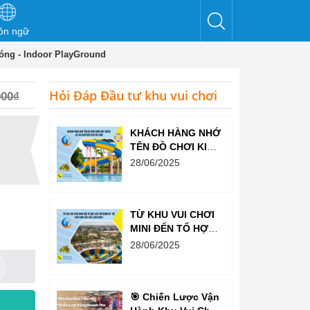
ôn ngữ
bóng - Indoor PlayGround
Hỏi Đáp Đầu tư khu vui chơi
000₫
KHÁCH HÀNG NHỚ
TÊN ĐỒ CHƠI KINH
BẮC TRƯỚC CẢ
28/06/2025
KHI NGHĨ ĐẾN KHU
VUI CHƠI
TỪ KHU VUI CHƠI
MINI ĐẾN TỔ HỢP
GIẢI TRÍ NGHÌN M²
28/06/2025
– ĐỒ CHƠI KINH
BẮC ĐỀU LÀM
ĐƯỢC!
🎯 Chiến Lược Vận