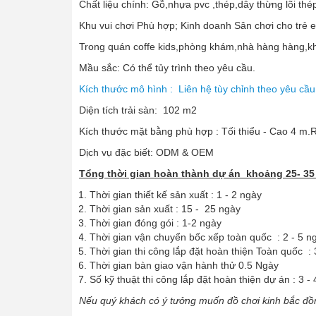
Chất liệu chính: Gỗ,nhựa pvc ,thép,dây thừng lõi th
Khu vui chơi Phù hợp; Kinh doanh Sân chơi cho trẻ em
Trong quán coffe kids,phòng khám,nhà hàng hàng,khách
Mầu sắc: Có thể tủy trình theo yêu cầu.
Kích thước mô hình : Liên hệ tùy chỉnh theo yêu cầu
Diện tích trải sàn: 102 m2
Kích thước mặt bằng phù hợp : Tối thiểu - Cao 4 m
Dịch vụ đặc biết: ODM & OEM
Tổng thời gian hoàn thành dự án khoảng 25- 3
Thời gian thiết kế sản xuất : 1 - 2 ngày
Thời gian sản xuất : 15 - 25 ngày
Thời gian đóng gói : 1-2 ngày
Thời gian vận chuyển bốc xếp toàn quốc : 2 - 5 n
Thời gian thi công lắp đặt hoàn thiện Toàn quốc : 
Thời gian bàn giao vận hành thử 0.5 Ngày
Số kỹ thuật thi công lắp đặt hoàn thiện dự án : 3 - 
Nếu quý khách có ý tưởng muốn đồ chơi kinh bắc đ