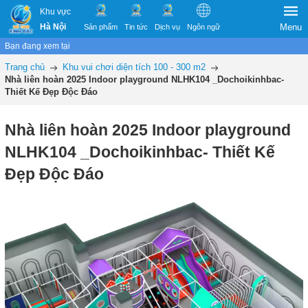
Khu vực
Hà Nội
Menu
Sản phẩm
Tin tức
Dịch vụ
Ngôn ngữ
Bạn đang xem tại
Trang chủ
Khu vui chơi diện tích 100 - 300 m2
Nhà liên hoàn 2025 Indoor playground NLHK104 _Dochoikinhbac-
Thiết Kế Đẹp Độc Đáo
Nhà liên hoàn 2025 Indoor playground
NLHK104 _Dochoikinhbac- Thiết Kế
Đẹp Độc Đáo